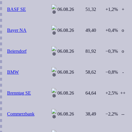
BASF SE
06.08.26
51,32
+1,2%
+
Bayer NA
06.08.26
49,40
+0,4%
o
Beiersdorf
06.08.26
81,92
−0,3%
o
BMW
06.08.26
58,62
−0,8%
-
Brenntag SE
06.08.26
64,64
+2,5%
++
Commerzbank
06.08.26
38,49
−2,2%
--