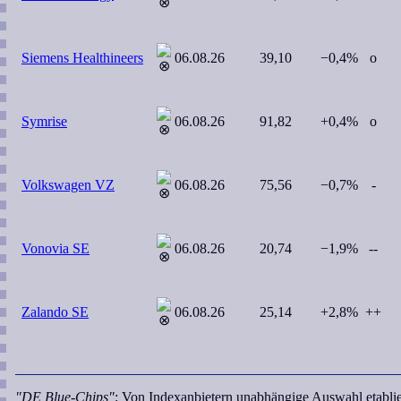
Siemens Healthineers
06.08.26
39,10
−0,4%
o
Symrise
06.08.26
91,82
+0,4%
o
Volkswagen VZ
06.08.26
75,56
−0,7%
-
Vonovia SE
06.08.26
20,74
−1,9%
--
Zalando SE
06.08.26
25,14
+2,8%
++
"DE Blue-Chips"
: Von Indexanbietern unabhängige Auswahl etablie