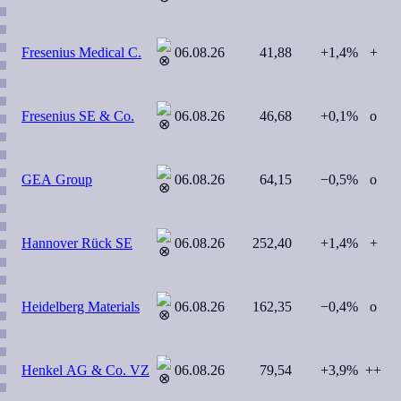
Fresenius Medical C.
06.08.26
41,88
+1,4%
+
Fresenius SE & Co.
06.08.26
46,68
+0,1%
o
GEA Group
06.08.26
64,15
−0,5%
o
Hannover Rück SE
06.08.26
252,40
+1,4%
+
Heidelberg Materials
06.08.26
162,35
−0,4%
o
Henkel AG & Co. VZ
06.08.26
79,54
+3,9%
++