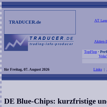
AT
Larg
TRADUCER.de
Aktien-I
TopFlop
·
Per
Vola/
für Freitag, 07. August 2026
Links
|
DE Blue-Chips: kurzfristige un