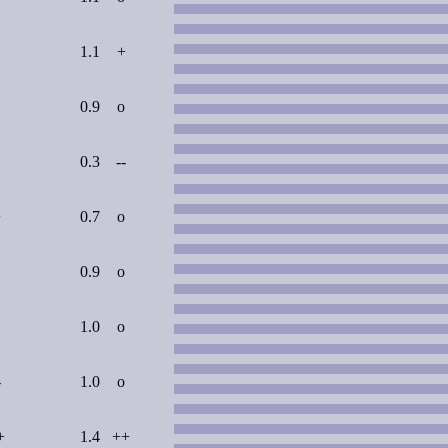
1.1
+
0.9
o
0.3
--
+
0.7
o
0.9
o
1.0
o
-
1.0
o
+
1.4
++