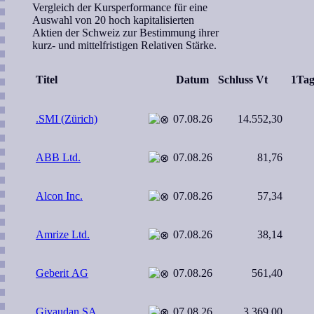
Vergleich der Kursperformance für eine
Auswahl von 20 hoch kapitalisierten
Aktien der Schweiz zur Bestimmung ihrer
kurz- und mittelfristigen Relativen Stärke.
Titel
Datum
Schluss Vt
1T
.SMI (Zürich)
07.08.26
14.552,30
ABB Ltd.
07.08.26
81,76
Alcon Inc.
07.08.26
57,34
Amrize Ltd.
07.08.26
38,14
Geberit AG
07.08.26
561,40
Givaudan SA
07.08.26
3.369,00