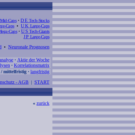
Mid-Caps
·
DE
Tech-Stocks
ge-Caps
•
UK
Large-Caps
ega-Caps
·
US
Tech-Giants
JP
Large-Caps
d
•
Neuronale Prognosen
analyse
·
Aktie der Woche
lysen
·
Korrelationsmatrix
/ mittelfristig
·
langfristig
enschutz - AGB
|
START
«
zurück