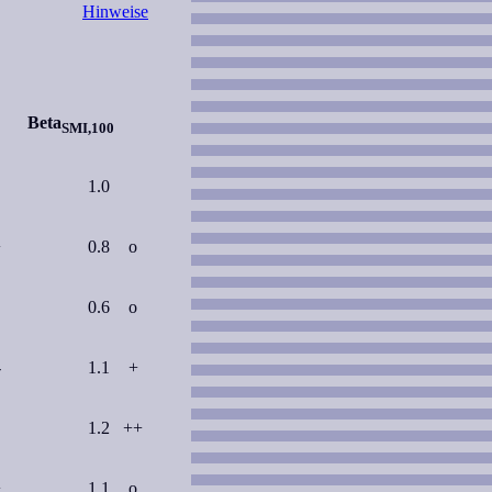
Hinweise
Beta
SMI,100
1.0
+
0.8
o
0.6
o
-
1.1
+
1.2
++
+
1.1
o