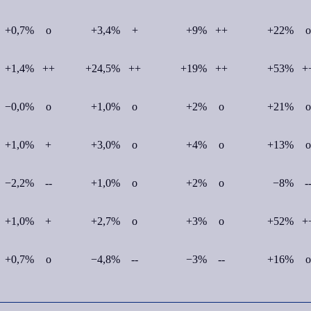
+0,7%
o
+3,4%
+
+9%
++
+22%
o
+1,4%
++
+24,5%
++
+19%
++
+53%
+
−0,0%
o
+1,0%
o
+2%
o
+21%
o
+1,0%
+
+3,0%
o
+4%
o
+13%
o
−2,2%
--
+1,0%
o
+2%
o
−8%
-
+1,0%
+
+2,7%
o
+3%
o
+52%
+
+0,7%
o
−4,8%
--
−3%
--
+16%
o