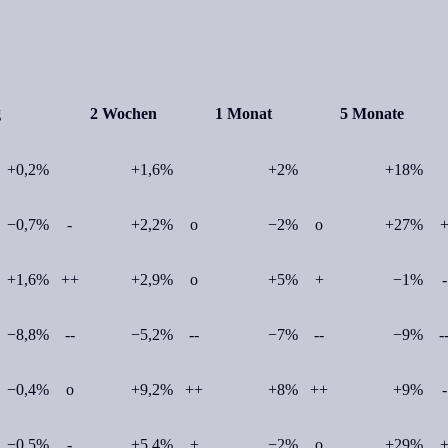
ag
2 Wochen
1 Monat
5 Monate
+0,2%
+1,6%
+2%
+18%
−0,7%
-
+2,2%
o
−2%
o
+27%
+1,6%
++
+2,9%
o
+5%
+
−1%
-
−8,8%
--
−5,2%
--
−7%
--
−9%
-
−0,4%
o
+9,2%
++
+8%
++
+9%
-
−0,5%
-
+5,4%
+
−2%
o
+29%