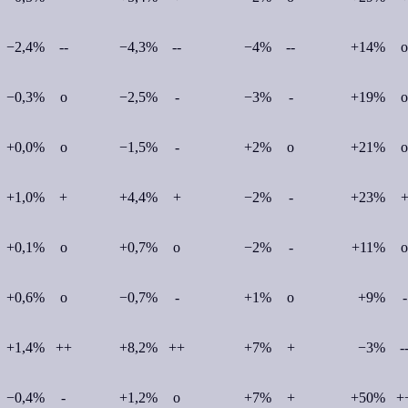
−2,4%
--
−4,3%
--
−4%
--
+14%
o
−0,3%
o
−2,5%
-
−3%
-
+19%
o
+0,0%
o
−1,5%
-
+2%
o
+21%
o
+1,0%
+
+4,4%
+
−2%
-
+23%
+0,1%
o
+0,7%
o
−2%
-
+11%
o
+0,6%
o
−0,7%
-
+1%
o
+9%
-
+1,4%
++
+8,2%
++
+7%
+
−3%
-
−0,4%
-
+1,2%
o
+7%
+
+50%
+