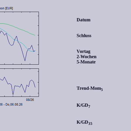
Datum
Schluss
Vortag
2-Wochen
5-Monate
Trend-Mom
5
K/GD
7
K/GD
35