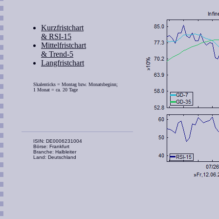
Kurzfristchart
& RSI-15
Mittelfristchart
& Trend-5
Langfristchart
Skalenticks = Montag bzw. Monatsbeginn;
1 Monat = ca. 20 Tage
ISIN: DE0006231004
Börse: Frankfurt
Branche: Halbleiter
Land: Deutschland