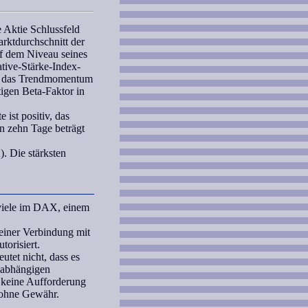
 Aktie Schlussfeld
arktdurchschnitt der
uf dem Niveau seines
tive-Stärke-Index-
, das
Trendmomentum
stigen
Beta-Faktor
in
 ist positiv, das
n zehn Tage beträgt
. Die stärksten
 viele im DAX, einem
iner Verbindung mit
orisiert.
tet nicht, dass es
unabhängigen
 keine Aufforderung
 ohne Gewähr.