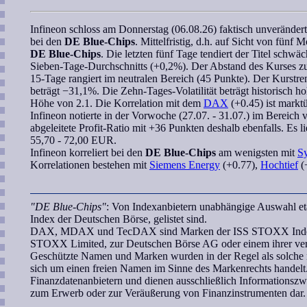
Infineon
schloss am Donnerstag (06.08.26) faktisch unveränder
bei den
DE Blue-Chips
. Mittelfristig, d.h. auf Sicht von fünf
DE Blue-Chips
. Die letzten fünf Tage tendiert der Titel schwä
Sieben-Tage-Durchschnitts (+0,2%). Der Abstand des Kurses 
15-Tage
rangiert im neutralen Bereich (45 Punkte). Der Kurstre
beträgt −31,1%. Die Zehn-Tages-Volatilität beträgt historisch h
Höhe von 2.1. Die
Korrelation
mit dem
DAX
(+0.45) ist marktü
Infineon
notierte in der Vorwoche (27.07. - 31.07.) im Bereich v
abgeleitete
Profit-Ratio
mit +36 Punkten deshalb ebenfalls. Es l
55,70 - 72,00 EUR.
Infineon
korreliert
bei den
DE Blue-Chips
am wenigsten mit
S
Korrelationen bestehen mit
Siemens Energy
(+0.77),
Hochtief
(
"DE Blue-Chips"
: Von Indexanbietern unabhängige Auswahl et
Index der Deutschen Börse, gelistet sind.
DAX, MDAX und TecDAX sind Marken der ISS STOXX Index Gmb
STOXX Limited, zur Deutschen Börse AG oder einem ihrer verb
Geschützte Namen und Marken wurden in der Regel als solche n
sich um einen freien Namen im Sinne des Markenrechts handelt.
Finanzdatenanbietern und dienen ausschließlich Informationsz
zum Erwerb oder zur Veräußerung von Finanzinstrumenten dar.