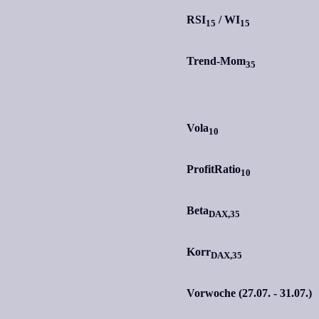
RSI
/
WI
15
15
Trend-Mom
35
Vola
10
ProfitRatio
10
Beta
DAX,35
Korr
DAX,35
Vorwoche (27.07. - 31.07.)