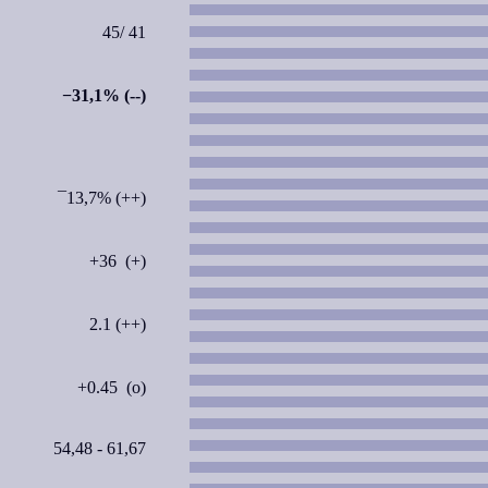
45/ 41
−31,1% (--)
¯13,7% (++)
+36 (+)
2.1 (++)
+0.45 (o)
54,48 - 61,67