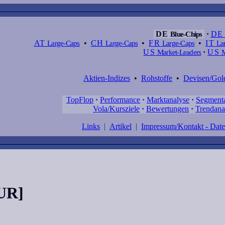
DE
Blue-Chips
·
DE
AT
Large-Caps
•
CH
Large-Caps
•
FR
Large-Caps
•
IT
Lar
US
Market-Leaders
·
US
M
Aktien-Indizes
•
Rohstoffe
•
Devisen/Gol
TopFlop
·
Performance
·
Marktanalyse
·
Segment
Vola/Kursziele
·
Bewertungen
·
Trendana
Links
|
Artikel
|
Impressum/Kontakt - Dat
EUR]