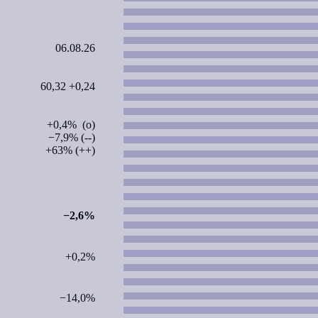
06.08.26
60,32 +0,24
+0,4% (o)
−7,9% (--)
+63% (++)
−2,6%
+0,2%
−14,0%