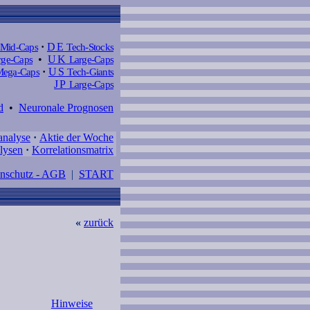
Mid-Caps
·
DE
Tech-Stocks
ge-Caps
•
UK
Large-Caps
ega-Caps
·
US
Tech-Giants
JP
Large-Caps
d
•
Neuronale Prognosen
analyse
·
Aktie der Woche
lysen
·
Korrelationsmatrix
enschutz - AGB
|
START
«
zurück
Hinweise