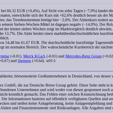
t bei 60,32 EUR (+0,4%). Auf Sicht von zehn Tagen (−7,9%) landet die
 Monaten, entwickelte sich der Kurs mit +62,6% deutlich besser als der M
cher, das
Trendmomentum
beträgt hier −2,6%. Der Aktienkurs notiert a
zu seinem
Sieben-Wochen
-Mittel ist dagegen negativ (−14,0%). Der
Rela
nd der letzten
sieben Wochen
zeigt im Marktvergleich deutlich abwärts
ohe 13,7%. Die Aktie besitzt einen marktüberdurchschnittlichen kurzfri
blich.
on 54,48 bis 61,67 EUR. Die durchschnittliche kurzfristige Tagesrendite
iegt im normalen Bereich. Der
wahrscheinliche Kursbereich
der nächste
ymrise
(-0.01),
Merck KGaA
(-0.01) und
Mercedes-Benz Group
(+0.02)
+0.67) und
Siemens
(+0.64). \e01\1
ablierter, börsennotierte Großunternehmen in Deutschland, von denen
H, die zur Deutsche Börse Group gehört. Diese Seite steht in ke
undenen Unternehmen und wird weder von diesen gesponsert noch aut
icht kenntlich gemacht. Das Fehlen einer solchen Kennzeichnung bedeu
 Die Informationen basieren auf öffentlich verfügbaren Quellen und 
wecken und stellen keine Anlageberatung, keine Anlageempfehlung und
 Aktien und Finanzinstrumente sind Risikoanlagen. Alle Angaben sind