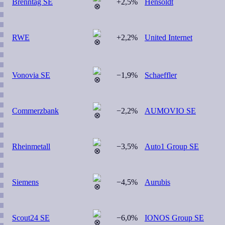
Brenntag SE
+2,5%
Hensoldt
RWE
+2,2%
United Internet
Vonovia SE
−1,9%
Schaeffler
Commerzbank
−2,2%
AUMOVIO SE
Rheinmetall
−3,5%
Auto1 Group SE
Siemens
−4,5%
Aurubis
Scout24 SE
−6,0%
IONOS Group SE