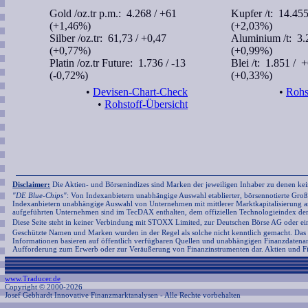
Gold /oz.tr p.m.:
4.268
/ +61
Kupfer /t:
14.45
(+1,46%)
(+2,03%)
Silber /oz.tr:
61,73
/ +0,47
Aluminium /t:
3.
(+0,77%)
(+0,99%)
Platin /oz.tr Future:
1.736
/ -13
Blei /t:
1.851
/ +
(-0,72%)
(+0,33%)
•
Devisen-Chart-Check
•
Rohs
•
Rohstoff-Übersicht
Disclaimer:
Die Aktien- und Börsenindizes sind Marken der jeweiligen Inhaber zu denen kei
"DE Blue-Chips"
: Von Indexanbietern unabhängige Auswahl etablierter, börsennotierte Gro
Indexanbietern unabhängige Auswahl von Unternehmen mit mittlerer Marktkapitalisierung 
aufgeführten Unternehmen sind im TecDAX enthalten, dem offiziellen Technologieindex de
Diese Seite steht in keiner Verbindung mit STOXX Limited, zur Deutschen Börse AG oder e
Geschützte Namen und Marken wurden in der Regel als solche nicht kenntlich gemacht. Das 
Informationen basieren auf öffentlich verfügbaren Quellen und unabhängigen Finanzdatena
Aufforderung zum Erwerb oder zur Veräußerung von Finanzinstrumenten dar. Aktien und Fi
www.Traducer.de
Copyright © 2000-2026
Josef Gebhardt Innovative Finanzmarktanalysen
- Alle Rechte vorbehalten