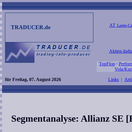
AT
Large-Ca
TRADUCER.de
Aktien-Indi
TopFlop
·
Perfor
Vola/Kur
für Freitag, 07. August 2026
Links
|
Arti
Segmentanalyse: Allianz SE 