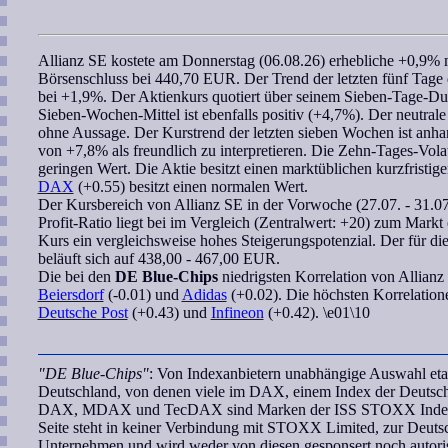
Allianz SE
kostete am Donnerstag (06.08.26) erhebliche +0,9% m
Börsenschluss bei 440,70 EUR. Der Trend der letzten fünf Tage d
bei +1,9%. Der Aktienkurs quotiert über seinem Sieben-Tage-Du
Sieben-Wochen
-Mittel ist ebenfalls positiv (+4,7%). Der neutral
ohne Aussage. Der Kurstrend der letzten
sieben Wochen
ist anha
von +7,8% als freundlich zu interpretieren. Die Zehn-Tages-Volati
geringen Wert. Die Aktie besitzt einen marktüblichen kurzfristig
DAX
(+0.55) besitzt einen normalen Wert.
Der Kursbereich von
Allianz SE
in der Vorwoche (27.07. - 31.07
Profit-Ratio
liegt bei im Vergleich (Zentralwert: +20) zum Markt 
Kurs ein vergleichsweise hohes Steigerungspotenzial. Der für d
beläuft sich auf 438,00 - 467,00 EUR.
Die bei den
DE Blue-Chips
niedrigsten
Korrelation
von
Allianz
Beiersdorf
(-0.01) und
Adidas
(+0.02). Die höchsten Korrelation
Deutsche Post
(+0.43) und
Infineon
(+0.42). \e01\10
"DE Blue-Chips"
: Von Indexanbietern unabhängige Auswahl etab
Deutschland, von denen viele im DAX, einem Index der Deutschen
DAX, MDAX und TecDAX sind Marken der ISS STOXX Index G
Seite steht in keiner Verbindung mit STOXX Limited, zur Deut
Unternehmen und wird weder von diesen gesponsert noch autoris