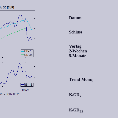
Datum
Schluss
Vortag
2-Wochen
5-Monate
Trend-Mom
5
K/GD
7
K/GD
35