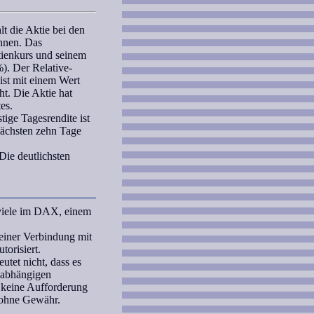
t die Aktie bei den
chnen. Das
ktienkurs und seinem
9%). Der
Relative-
st mit einem Wert
ht. Die Aktie hat
es.
ige Tagesrendite ist
 nächsten zehn Tage
Die deutlichsten
 viele im DAX, einem
iner Verbindung mit
orisiert.
tet nicht, dass es
unabhängigen
 keine Aufforderung
 ohne Gewähr.