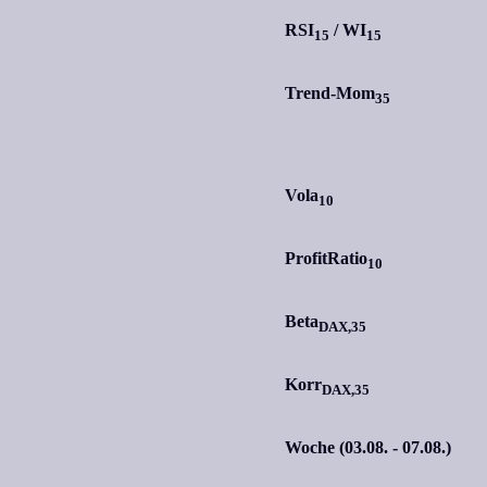
RSI
/
WI
15
15
Trend-Mom
35
Vola
10
ProfitRatio
10
Beta
DAX,35
Korr
DAX,35
Woche (03.08. - 07.08.)