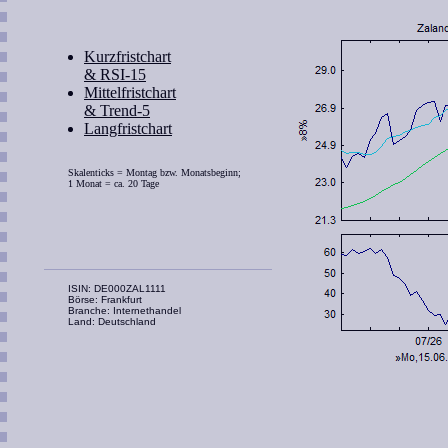
Kurzfristchart
& RSI-15
Mittelfristchart
& Trend-5
Langfristchart
Skalenticks = Montag bzw. Monatsbeginn;
1 Monat = ca. 20 Tage
ISIN: DE000ZAL1111
Börse: Frankfurt
Branche: Internethandel
Land: Deutschland