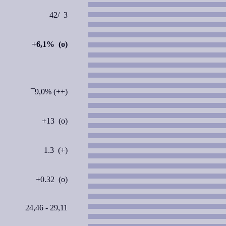
42/ 3
+6,1% (o)
¯9,0% (++)
+13 (o)
1.3 (+)
+0.32 (o)
24,46 - 29,11