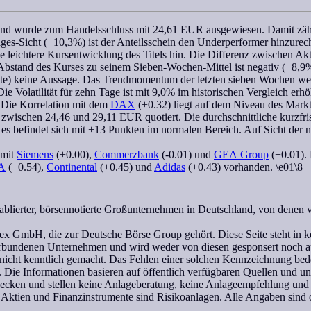
 und wurde zum Handelsschluss mit 24,61 EUR ausgewiesen. Damit zähl
ges-Sicht (−10,3%) ist der Anteilsschein den Underperformer hinzure
ne leichtere Kursentwicklung des Titels hin. Die Differenz zwischen A
r Abstand des Kurses zu seinem
Sieben-Wochen
-Mittel ist negativ (−8,
te) keine Aussage. Das
Trendmomentum
der letzten
sieben Wochen
wei
e Volatilität für zehn Tage ist mit 9,0% im historischen Vergleich erhö
 Die
Korrelation
mit dem
DAX
(+0.32) liegt auf dem Niveau des Markt
zwischen 24,46 und 29,11 EUR quotiert. Die durchschnittliche kurzfrist
v, es befindet sich mit +13 Punkten im normalen Bereich. Auf Sicht der
 mit
Siemens
(+0.00),
Commerzbank
(-0.01) und
GEA Group
(+0.01). 
aA
(+0.54),
Continental
(+0.45) und
Adidas
(+0.43) vorhanden. \e01\8
ablierter, börsennotierte Großunternehmen in Deutschland, von denen
H, die zur Deutsche Börse Group gehört. Diese Seite steht in ke
undenen Unternehmen und wird weder von diesen gesponsert noch aut
icht kenntlich gemacht. Das Fehlen einer solchen Kennzeichnung bedeu
 Die Informationen basieren auf öffentlich verfügbaren Quellen und 
wecken und stellen keine Anlageberatung, keine Anlageempfehlung und
 Aktien und Finanzinstrumente sind Risikoanlagen. Alle Angaben sind