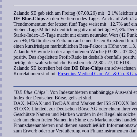
Zalando SE
gab sich am Freitag (07.08.26) mit −2,1% leichter
DE Blue-Chips
zu den Verlierern des Tages. Auch auf Zehn-Ta
Trendmomentum
der letzten fünf Tage weist mit −12,7% auf ei
Sieben-Tage-Mittel ist deutlich negativ und beträgt −7,3%. De
Stärke-Index-15-Tage
macht mit einem neutralen Wert (42 Punk
von +6,1% für diesen Zeitraum auf einen festen Kurstrend hin. Di
einen kurzfristigen marktüblichen
Beta-Faktor
in Höhe von 1.3.
Zalando SE
wurde in der abgelaufenen Woche (03.08. - 07.08.) 
positiv. Das abgeleitete
Profit-Ratio
ist deshalb ebenfalls positi
beträgt der
wahrscheinliche Kursbereich
22,80 - 27,10 EUR.
Zalando SE
korreliert
bei den
DE Blue-Chips
am schwächsten
Korrelationen sind mit
Fresenius Medical Care AG & Co. KG
"DE Blue-Chips"
: Von Indexanbietern unabhängige Auswahl et
Index der Deutschen Börse, gelistet sind.
DAX, MDAX und TecDAX sind Marken der ISS STOXX Index Gmb
STOXX Limited, zur Deutschen Börse AG oder einem ihrer verb
Geschützte Namen und Marken wurden in der Regel als solche n
sich um einen freien Namen im Sinne des Markenrechts handelt.
Finanzdatenanbietern und dienen ausschließlich Informationsz
zum Erwerb oder zur Veräußerung von Finanzinstrumenten dar.