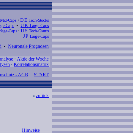
Mid-Caps
·
DE
Tech-Stocks
ge-Caps
•
UK
Large-Caps
ega-Caps
·
US
Tech-Giants
JP
Large-Caps
d
•
Neuronale Prognosen
analyse
·
Aktie der Woche
lysen
·
Korrelationsmatrix
enschutz - AGB
|
START
«
zurück
Hinweise