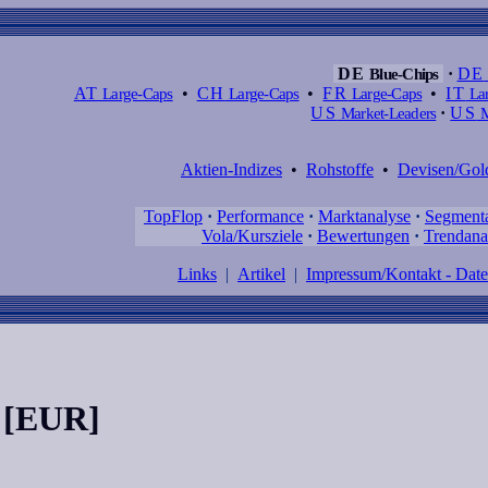
DE
Blue-Chips
·
DE
AT
Large-Caps
•
CH
Large-Caps
•
FR
Large-Caps
•
IT
Lar
US
Market-Leaders
·
US
M
Aktien-Indizes
•
Rohstoffe
•
Devisen/Gol
TopFlop
·
Performance
·
Marktanalyse
·
Segment
Vola/Kursziele
·
Bewertungen
·
Trendana
Links
|
Artikel
|
Impressum/Kontakt - Dat
 [EUR]