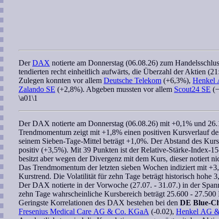
Der
DAX
notierte am Donnerstag (06.08.26) zum Handelsschlu
tendierten recht einheitlich aufwärts, die Überzahl der Aktien 
Zulegen konnten vor allem
Deutsche Telekom
(+6,3%),
Henkel
Zalando SE
(+2,8%). Abgeben mussten vor allem
Scout24 SE
(−
\a01\1
Der
DAX
notierte am Donnerstag (06.08.26) mit +0,1% und 26.
Trendmomentum
zeigt mit +1,8% einen positiven Kursverlauf de
seinem Sieben-Tage-Mittel beträgt +1,0%. Der Abstand des Kur
positiv (+3,5%). Mit 39 Punkten ist der
Relative-Stärke-Index-1
besitzt aber wegen der Divergenz mit dem Kurs, dieser notiert nic
Das
Trendmomentum
der letzten
sieben Wochen
indiziert mit +3
Kurstrend. Die Volatilität für zehn Tage beträgt historisch hohe 
Der
DAX
notierte in der Vorwoche (27.07. - 31.07.) in der Spa
zehn Tage
wahrscheinliche Kursbereich
beträgt 25.600 - 27.500 
Geringste
Korrelationen
des
DAX
bestehen bei den
DE Blue-Ch
Fresenius Medical Care AG & Co. KGaA
(-0.02),
Henkel AG 