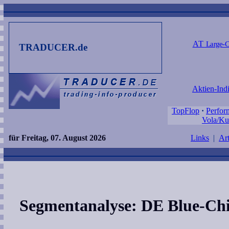
AT
Large-C
TRADUCER.de
Aktien-Ind
TopFlop
·
Perfor
Vola/Ku
für Freitag, 07. August 2026
Links
|
Art
Segmentanalyse: DE Blue-Ch