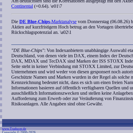
Am deutlichsten sind die Korrelationen ausgeprägt mit den Akti
Continental
(+0.64). \e01\7
Die
DE Blue-Chips
-Marktanalyse
vom Donnerstag (06.08.26) be
Aktien auf kurzfristigem Hoch betrug
an den Vortagen
übertrieb
Rückschlagspotenzial an. \a02\1
"DE Blue-Chips"
: Von Indexanbietern unabhängige Auswahl etab
Deutschland, von denen viele im DAX, einem Index der Deutschen
DAX, MDAX und TecDAX sind Marken der ISS STOXX Index G
Seite steht in keiner Verbindung mit STOXX Limited, zur Deut
Unternehmen und wird weder von diesen gesponsert noch autoris
Geschützte Namen und Marken wurden in der Regel als solche ni
Kennzeichnung bedeutet nicht, dass es sich um einen freien Nam
Informationen basieren auf öffentlich verfügbaren Quellen und
ausschließlich Informationszwecken und stellen keine Anlagebe
Aufforderung zum Erwerb oder zur Veräußerung von Finanzinstr
Risikoanlagen. Alle Angaben sind ohne Gewähr.
www.Traducer.de
Copyright © 2000-2026