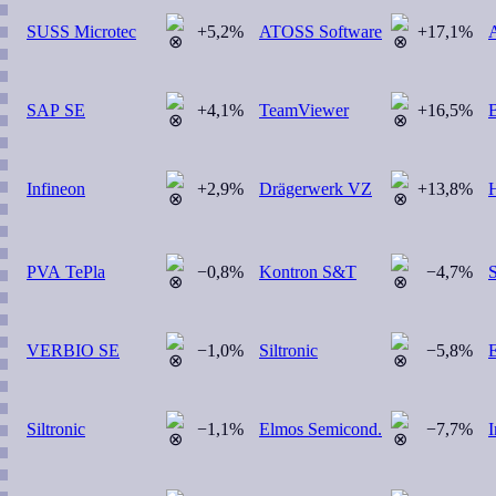
SUSS Microtec
+5,2%
ATOSS Software
+17,1%
SAP SE
+4,1%
TeamViewer
+16,5%
B
Infineon
+2,9%
Drägerwerk VZ
+13,8%
PVA TePla
−0,8%
Kontron S&T
−4,7%
S
VERBIO SE
−1,0%
Siltronic
−5,8%
Siltronic
−1,1%
Elmos Semicond.
−7,7%
I