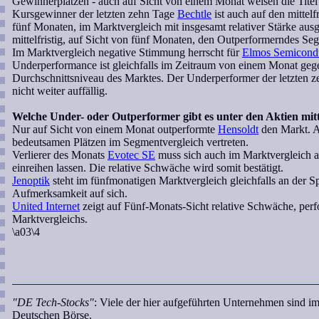
Gewinnerplätzen - auch auf Sicht von einem Monat weisen die Titel 
Kursgewinner der letzten zehn Tage
Bechtle
ist auch auf den mittelf
fünf Monaten, im Marktvergleich mit insgesamt relativer Stärke au
mittelfristig, auf Sicht von fünf Monaten, den Outperformerndes S
Im Marktvergleich negative Stimmung herrscht für
Elmos Semicond
Underperformance ist gleichfalls im Zeitraum von einem Monat gege
Durchschnittsniveau des Marktes. Der Underperformer der letzten 
nicht weiter auffällig.
Welche Under- oder Outperformer gibt es unter den Aktien mitte
Nur auf Sicht von einem Monat outperformte
Hensoldt
den Markt. Au
bedeutsamen Plätzen im Segmentvergleich vertreten.
Verlierer des Monats
Evotec SE
muss sich auch im Marktvergleich a
einreihen lassen. Die relative Schwäche wird somit bestätigt.
Jenoptik
steht im fünfmonatigen Marktvergleich gleichfalls an der Spi
Aufmerksamkeit auf sich.
United Internet
zeigt auf Fünf-Monats-Sicht relative Schwäche, perfo
Marktvergleichs.
\a03\4
"DE Tech-Stocks"
: Viele der hier aufgeführten Unternehmen sind i
Deutschen Börse.