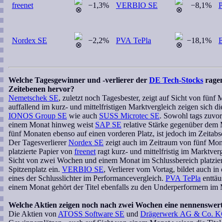
freenet
−1,3%
VERBIO SE
−8,1%
Nordex SE
−2,2%
PVA TePla
−18,1%
Welche Tagesgewinner und -verlierer der
DE Tech-Stocks
ragen
Zeitebenen hervor?
Nemetschek SE
, zuletzt noch Tagesbester, zeigt auf Sicht von fün
auffallend im kurz- und mittelfristigen Marktvergleich zeigen sich d
IONOS Group SE
wie auch
SUSS Microtec SE
. Sowohl tags zuvor
einem Monat hinweg weist
SAP SE
relative Stärke gegenüber dem
fünf Monaten ebenso auf einen vorderen Platz, ist jedoch im Zeitabs
Der Tagesverlierer
Nordex SE
zeigt auch im Zeitraum von fünf Mon
platzierte Papier von
freenet
ragt kurz- und mittelfristig im Marktver
Sicht von zwei Wochen und einem Monat im Schlussbereich platzier
Spitzenplatz ein.
VERBIO SE
, Verlierer vom Vortag, bildet auch 
eines der Schlusslichter im Performancevergleich.
PVA TePla
enttäu
einem Monat gehört der Titel ebenfalls zu den Underperformern im 
Welche Aktien zeigen noch nach zwei Wochen eine nennenswer
Die Aktien von
ATOSS Software SE
und
Drägerwerk AG & Co. 