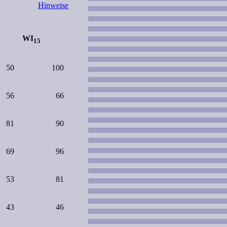
Hinweise
WI
15
50
100
56
66
81
90
69
96
53
81
43
46