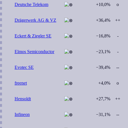
Deutsche Telekom
+10,0%
o
Drägerwerk AG & VZ
+36,4%
++
Eckert & Ziegler SE
−16,8%
-
Elmos Semiconductor
−23,1%
-
Evotec SE
−39,4%
--
freenet
+4,0%
o
Hensoldt
+27,7%
++
Infineon
−31,1%
--