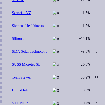
Sartorius VZ
+1,5%
o
Siemens Healthineers
+11,7%
+
Siltronic
−15,1%
-
SMA Solar Technology
−3,6%
o
SUSS Microtec SE
−26,6%
--
TeamViewer
+33,9%
++
United Internet
+0,8%
o
VERBIO SE
−0,4%
o