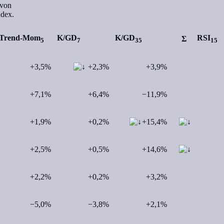
 von
ndex.
Trend-Mom
K/GD
K/GD
RSI
Σ
5
7
35
15
+3,5%
+2,3%
+3,9%
+7,1%
+6,4%
−11,9%
+1,9%
+0,2%
+15,4%
+2,5%
+0,5%
+14,6%
+2,2%
+0,2%
+3,2%
−5,0%
−3,8%
+2,1%