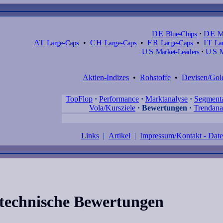
DE
Blue-Chips
·
DE
M
AT
Large-Caps
•
CH
Large-Caps
•
FR
Large-Caps
•
IT
Lar
US
Market-Leaders
·
US
M
Aktien-Indizes
•
Rohstoffe
•
Devisen/Gol
TopFlop
·
Performance
·
Marktanalyse
·
Segment
Vola/Kursziele
·
Bewertungen
·
Trendana
Links
|
Artikel
|
Impressum/Kontakt - Dat
 technische Bewertungen