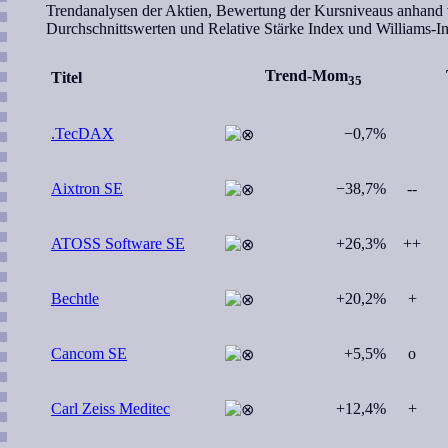
Trendanalysen der Aktien, Bewertung der Kursniveaus anhand
Durchschnittswerten und Relative Stärke Index und Williams-I
Trend-Mom
Titel
35
.TecDAX
−0,7%
Aixtron SE
−38,7%
--
ATOSS Software SE
+26,3%
++
Bechtle
+20,2%
+
Cancom SE
+5,5%
o
Carl Zeiss Meditec
+12,4%
+