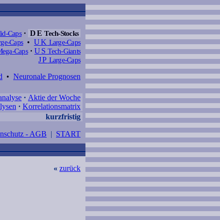
id-Caps
·
DE
Tech-Stocks
ge-Caps
•
UK
Large-Caps
ega-Caps
·
US
Tech-Giants
JP
Large-Caps
d
•
Neuronale Prognosen
analyse
·
Aktie der Woche
lysen
·
Korrelationsmatrix
kurzfristig
enschutz - AGB
|
START
«
zurück