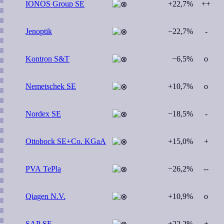
IONOS Group SE
+22,7%
++
Jenoptik
−22,7%
-
Kontron S&T
−6,5%
o
Nemetschek SE
+10,7%
o
Nordex SE
−18,5%
-
Ottobock SE+Co. KGaA
+15,0%
+
PVA TePla
−26,2%
--
Qiagen N.V.
+10,9%
o
SAP SE
+22,2%
+