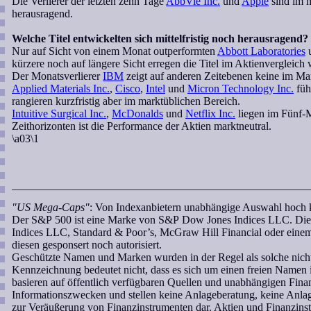
Die Verlierer der letzten zehn Tage
AbbVie Inc.
und
Apple
sind im m
herausragend.
Welche Titel entwickelten sich mittelfristig noch herausragend?
Nur auf Sicht von einem Monat outperformten
Abbott Laboratories
kürzere noch auf längere Sicht erregen die Titel im Aktienvergleich
Der Monatsverlierer
IBM
zeigt auf anderen Zeitebenen keine im Ma
Applied Materials Inc.
,
Cisco
,
Intel
und
Micron Technology Inc.
füh
rangieren kurzfristig aber im marktüblichen Bereich.
Intuitive Surgical Inc.
,
McDonalds
und
Netflix Inc.
liegen im Fünf-M
Zeithorizonten ist die Performance der Aktien marktneutral.
\a03\1
"US Mega-Caps"
: Von Indexanbietern unabhängige Auswahl hoch ka
Der S&P 500 ist eine Marke von S&P Dow Jones Indices LLC. Dies
Indices LLC, Standard & Poor’s, McGraw Hill Financial oder ein
diesen gesponsert noch autorisiert.
Geschützte Namen und Marken wurden in der Regel als solche nicht
Kennzeichnung bedeutet nicht, dass es sich um einen freien Namen 
basieren auf öffentlich verfügbaren Quellen und unabhängigen Fina
Informationszwecken und stellen keine Anlageberatung, keine Anl
zur Veräußerung von Finanzinstrumenten dar. Aktien und Finanzins