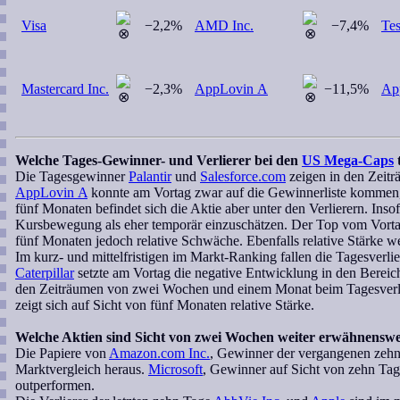
Visa
−2,2%
AMD Inc.
−7,4%
Tes
Mastercard Inc.
−2,3%
AppLovin A
−11,5%
Ap
Welche Tages-Gewinner- und Verlierer bei den
US Mega-Caps
Die Tagesgewinner
Palantir
und
Salesforce.com
zeigen in den Zeit
AppLovin A
konnte am Vortag zwar auf die Gewinnerliste kommen
fünf Monaten befindet sich die Aktie aber unter den Verlierern. Inso
Kursbewegung als eher temporär einzuschätzen. Der Top vom Vort
fünf Monaten jedoch relative Schwäche. Ebenfalls relative Stärke w
Im kurz- und mittelfristigen im Markt-Ranking fallen die Tagesverli
Caterpillar
setzte am Vortag die negative Entwicklung in den Bere
den Zeiträumen von zwei Wochen und einem Monat beim Tagesverl
zeigt sich auf Sicht von fünf Monaten relative Stärke.
Welche Aktien sind Sicht von zwei Wochen weiter erwähnensw
Die Papiere von
Amazon.com Inc.
, Gewinner der vergangenen zehn T
Marktvergleich heraus.
Microsoft
, Gewinner auf Sicht von zehn Ta
outperformen.