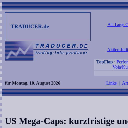
AT
Large-C
TRADUCER.de
Aktien-Ind
TopFlop
·
Perfo
Vola/Kur
für Montag, 10. August 2026
Links
|
Art
US Mega-Caps: kurzfristige und