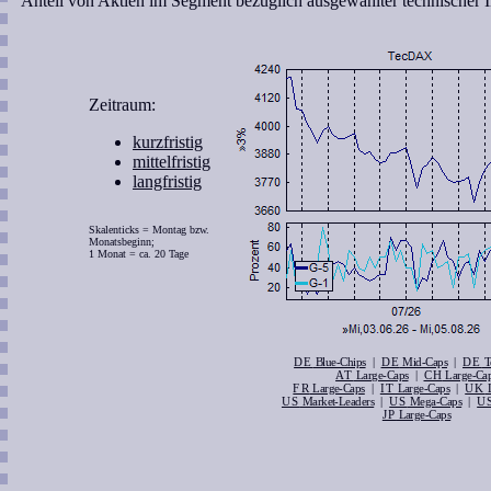
Anteil von Aktien im Segment bezüglich ausgewählter technischer I
Zeitraum:
kurzfristig
mittelfristig
langfristig
Skalenticks = Montag bzw.
Monatsbeginn;
1 Monat = ca. 20 Tage
DE
|
DE
|
DE
Blue-Chips
Mid-Caps
T
AT
|
CH
Large-Caps
Large-Ca
FR
|
IT
|
UK
Large-Caps
Large-Caps
L
US
|
US
|
U
Market-Leaders
Mega-Caps
JP
Large-Caps