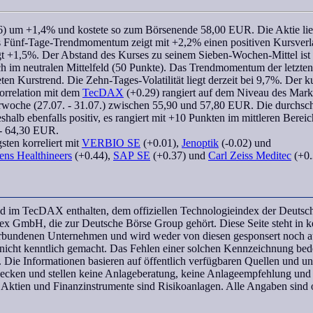
6) um +1,4% und kostete so zum Börsenende 58,00 EUR. Die Aktie lie
s Fünf-Tage-
Trendmomentum
zeigt mit +2,2% einen positiven Kursverla
ägt +1,5%. Der Abstand des Kurses zu seinem
Sieben-Wochen
-Mittel ist
ch im neutralen Mittelfeld (50 Punkte). Das
Trendmomentum
der letzte
ten Kurstrend. Die Zehn-Tages-Volatilität liegt derzeit bei 9,7%. Der k
orrelation
mit dem
TecDAX
(+0.29) rangiert auf dem Niveau des Mark
rwoche (27.07. - 31.07.) zwischen 55,90 und 57,80 EUR. Die durchschni
eshalb ebenfalls positiv, es rangiert mit +10 Punkten im mittleren Bereic
 - 64,30 EUR.
gsten
korreliert
mit
VERBIO SE
(+0.01),
Jenoptik
(-0.02) und
ens Healthineers
(+0.44),
SAP SE
(+0.37) und
Carl Zeiss Meditec
(+0.
ind im TecDAX enthalten, dem offiziellen Technologieindex der Deutsc
H, die zur Deutsche Börse Group gehört. Diese Seite steht in ke
undenen Unternehmen und wird weder von diesen gesponsert noch aut
icht kenntlich gemacht. Das Fehlen einer solchen Kennzeichnung bedeu
 Die Informationen basieren auf öffentlich verfügbaren Quellen und 
wecken und stellen keine Anlageberatung, keine Anlageempfehlung und
 Aktien und Finanzinstrumente sind Risikoanlagen. Alle Angaben sind