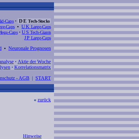
id-Caps
·
DE
Tech-Stocks
ge-Caps
•
UK
Large-Caps
ega-Caps
·
US
Tech-Giants
JP
Large-Caps
d
•
Neuronale Prognosen
analyse
·
Aktie der Woche
lysen
·
Korrelationsmatrix
enschutz - AGB
|
START
«
zurück
Hinweise