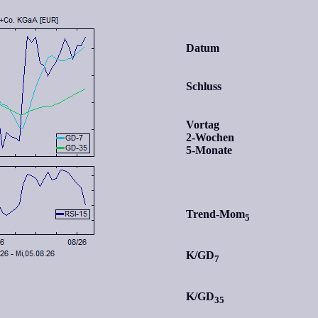
Datum
Schluss
Vortag
2-Wochen
5-Monate
Trend-Mom
5
K/GD
7
K/GD
35