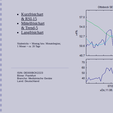
Kurzfristchart
& RSI-15
Mittelfristchart
& Trend-5
Langfristchart
Skalenticks = Montag bzw. Monatsbeginn;
1 Monat = ca. 20 Tage
ISIN: DE000BCK2223
Börse: Frankfurt
Branche: Medizinische Geräte
Land: Deutschland