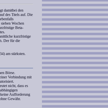
gt damitbei den
uf des Titels auf. Die
 ebenfalls
n
sieben Wochen
urzfristige
Beta-
tes.
ttliche kurzfristige
h. Der für die
34) am stärksten.
hen Börse.
iner Verbindung mit
orisiert.
tet nicht, dass es
unabhängigen
 keine Aufforderung
 ohne Gewähr.