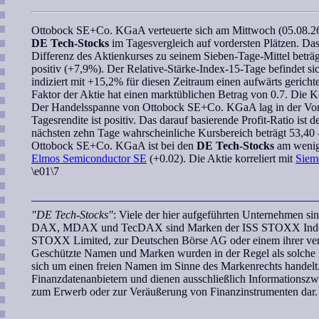
Ottobock SE+Co. KGaA
verteuerte sich am Mittwoch (05.08.2
DE Tech-Stocks
im Tagesvergleich auf vordersten Plätzen. Da
Differenz des Aktienkurses zu seinem Sieben-Tage-Mittel betr
positiv (+7,9%). Der
Relative-Stärke-Index-15-Tage
befindet si
indiziert mit +15,2% für diesen Zeitraum einen aufwärts gerichte
Faktor
der Aktie hat einen marktüblichen Betrag von 0.7. Die
K
Der Handelsspanne von
Ottobock SE+Co. KGaA
lag in der Vo
Tagesrendite ist positiv. Das darauf basierende
Profit-Ratio
ist d
nächsten zehn Tage
wahrscheinliche Kursbereich
beträgt 53,40
Ottobock SE+Co. KGaA
ist bei den
DE Tech-Stocks
am weni
Elmos Semiconductor SE
(+0.02). Die Aktie korreliert mit
Siem
\e01\7
"DE Tech-Stocks"
: Viele der hier aufgeführten Unternehmen s
DAX, MDAX und TecDAX sind Marken der ISS STOXX Index Gmb
STOXX Limited, zur Deutschen Börse AG oder einem ihrer verb
Geschützte Namen und Marken wurden in der Regel als solche n
sich um einen freien Namen im Sinne des Markenrechts handelt.
Finanzdatenanbietern und dienen ausschließlich Informationsz
zum Erwerb oder zur Veräußerung von Finanzinstrumenten dar.