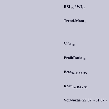
RSI
/
WI
15
15
Trend-Mom
35
Vola
10
ProfitRatio
10
Beta
TecDAX,35
Korr
TecDAX,35
Vorwoche (27.07. - 31.07.)