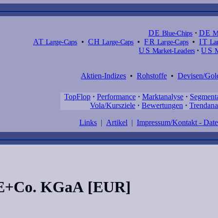
DE
Blue-Chips
·
DE
M
AT
Large-Caps
•
CH
Large-Caps
•
FR
Large-Caps
•
IT
Lar
US
Market-Leaders
·
US
M
Aktien-Indizes
•
Rohstoffe
•
Devisen/Gol
TopFlop
·
Performance
·
Marktanalyse
·
Segment
Vola/Kursziele
·
Bewertungen
·
Trendana
Links
|
Artikel
|
Impressum/Kontakt - Dat
SE+Co. KGaA [EUR]