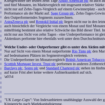
Kursgewinner der letzten zehn Tage
Anglo American plc
ist auch au
und fünf Monaten, im Marktvergleich mit insgesamt relativer Stärk
nicht nur auf Zehn-Tages-Vergleich auf einem Gewinnerplatz - auch 
Performance als der Markt auf.
Sage Group plc
, Zehn-Tages-Gewinne
den Outperformerndes Segments zuzurechnen.
AstraZeneca plc
und
Rentokil Initial plc
liegen nicht nur in den let
auch hinsichtlich der Vergleiche von einem Monat und fünf Monaten l
mittelfristig bestimmt also relative Schwäche das Bild dieser Titel.
nicht nur aus Sicht von zehn Tagen - eine Underperformance ist gle
Aktienkurs performte hier ebenfalls weit unter dem Durchschnittsni
Welche Under- oder Outperformer gibt es unter den Aktien mitt
Nur auf Sicht von einem Monat outperformte
Rio Tinto plc
den Markt
auf bedeutsamen Plätzen im Segmentvergleich vertreten.
Die Underperformer im Monatsvergleich
British American Tobacco
Scottish Mortgage Invest. Trust plc
performen in anderen Zeitbereich
Barclays plc
,
Segro plc
und
Standard Chartered plc
stehen im fünfmo
auf kurze Frist aber keine weitere Aufmerksamkeit auf sich.
\a03\4
"UK Large-Caps"
: Von Indexanbietern unabhängige Auswahl der g
Königreichs nach Marktkapitalisierung.