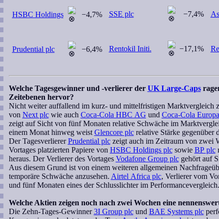
SSE plc
−7,4%
As
HSBC Holdings
−4,7%
Rentokil Initi.
−17,1%
Ren
Prudential plc
−6,4%
Welche Tagesgewinner und -verlierer der
UK Large-Caps
ragen
Zeitebenen hervor?
Nicht weiter auffallend im kurz- und mittelfristigen Marktvergleich 
von
Next plc
wie auch
Coca-Cola HBC AG
und
Coca-Cola Europac
zeigt auf Sicht von fünf Monaten relative Schwäche im Marktverglei
einem Monat hinweg weist
Glencore plc
relative Stärke gegenüber 
Der Tagesverlierer
Prudential plc
zeigt auch im Zeitraum von zwei W
Vortages platzierten Papiere von
HSBC Holdings plc
sowie
BP plc
r
heraus. Der Verlierer des Vortages
Vodafone Group plc
gehört auf S
Aus diesem Grund ist von einem weiteren allgemeinen Nachfrageüb
temporäre Schwäche anzusehen.
Airtel Africa plc
, Verlierer vom Vo
und fünf Monaten eines der Schlusslichter im Performancevergleich
Welche Aktien zeigen noch nach zwei Wochen eine nennenswer
Die Zehn-Tages-Gewinner
3I Group plc
und
BAE Systems plc
perfo