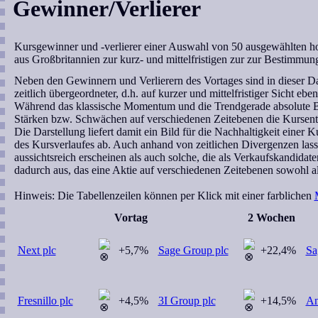
Gewinner/Verlierer
Kursgewinner und -verlierer einer Auswahl von 50 ausgewählten hoc
aus Großbritannien zur kurz- und mittelfristigen zur zur Bestimmung
Neben den Gewinnern und Verlierern des Vortages sind in dieser Dar
zeitlich übergeordneter, d.h. auf kurzer und mittelfristiger Sicht e
Während das klassische Momentum und die Trendgerade absolute Bez
Stärken bzw. Schwächen auf verschiedenen Zeitebenen die Kursent
Die Darstellung liefert damit ein Bild für die Nachhaltigkeit einer
des Kursverlaufes ab. Auch anhand von zeitlichen Divergenzen lasse
aussichtsreich erscheinen als auch solche, die als Verkaufskandidat
dadurch aus, das eine Aktie auf verschiedenen Zeitebenen sowohl als
Hinweis:
Die Tabellenzeilen können per Klick mit einer farblichen
Vortag
2 Wochen
Next plc
+5,7%
Sage Group plc
+22,4%
Sa
Fresnillo plc
+4,5%
3I Group plc
+14,5%
An