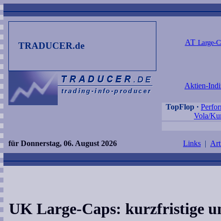
AT
Large-C
TRADUCER.de
Aktien-Indi
TopFlop
·
Perfo
Vola/Kur
für Donnerstag, 06. August 2026
Links
|
Art
UK Large-Caps: kurzfristige un