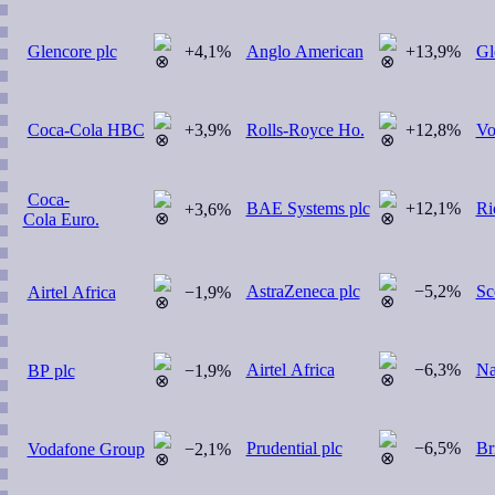
Glencore plc
+4,1%
Anglo American
+13,9%
Gl
Coca-Cola HBC
+3,9%
Rolls-Royce Ho.
+12,8%
Vo
Coca-
BAE Systems plc
+12,1%
Ri
+3,6%
Cola Euro.
AstraZeneca plc
−5,2%
Sc
Airtel Africa
−1,9%
Airtel Africa
−6,3%
Na
BP plc
−1,9%
Prudential plc
−6,5%
Br
Vodafone Group
−2,1%