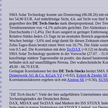
SMA Solar Technology
konnte am Donnerstag (06.08.26) mit ei
bei 54,90 EUR. Auf mittelfristige Sicht, d.h. auf Sicht von fünf
gegenüber den
DE Tech-Stocks
stark überproportional. Der Tren
Trendmomentum
von +4,1% aufwärts gerichtet. Der Aktienkurs n
Durchschnitts (+2,4%). Der Kurs rangiert in geringer Entfernung
Relative-Stärke-Index-15-Tage
ist im neutralen Bereich angesied
Wochen
beträgt −3,6% und zeigt damit für diesen Zeitraum einen s
Zehn-Tages-Basis besitzt einen Wert von 16,7%. Die Aktie weist
von 0.5 auf. Die
Korrelation
mit dem
TecDAX
(+0.12) ist deutli
SMA Solar Technology
quotierte in der Vorwoche (27.07. - 31.
kurzfristige mittlere Tagesrendite ist positiv, das darauf basieren
befindet sich auf unauffälligem Niveau. Der
wahrscheinliche Kur
49,00 - 66,70 EUR.
Geringste
Korrelationen
bei den
DE Tech-Stocks
besitzt
SMA So
Drägerwerk AG & Co. KGaA VZ
(+0.02),
Eckert & Ziegler SE
Korrelationsfaktoren ergeben sich mit
Aixtron SE
(+0.56),
SUSS 
"DE Tech-Stocks"
: Viele der hier aufgeführten Unternehmen sin
Technologieindex der Deutschen Börse.
DAX, MDAX und TecDAX sind Marken der ISS STOXX Index G
Seite steht in keiner Verbindung mit STOXX Limited, zur Deut