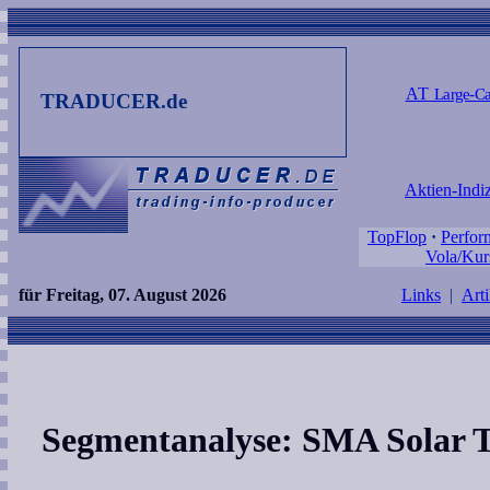
AT
Large-Ca
TRADUCER.de
Aktien-Indi
TopFlop
·
Perfor
Vola/Kur
für Freitag, 07. August 2026
Links
|
Arti
Segmentanalyse: SMA Solar 