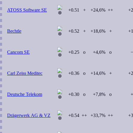
ATOSS Software SE
+0.51
+
+24,6%
++
+
Bechtle
+0.52
+
+18,6%
+
+
Cancom SE
+0.25
o
+4,6%
o
−
Carl Zeiss Meditec
+0.36
o
+14,6%
+
+
Deutsche Telekom
+0.30
o
+7,8%
o
+
Drägerwerk AG & VZ
+0.54
++
+33,7%
++
+