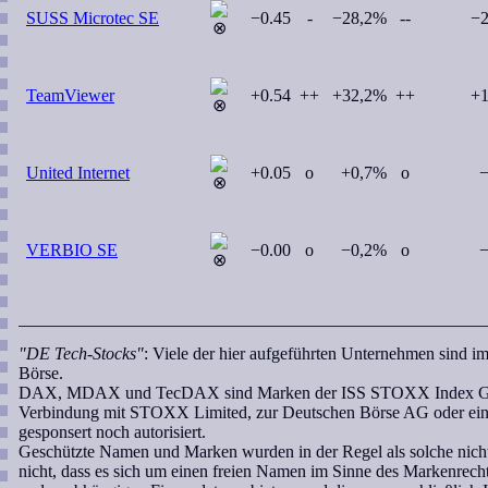
SUSS Microtec SE
−0.45
-
−28,2%
--
−
TeamViewer
+0.54
++
+32,2%
++
+
United Internet
+0.05
o
+0,7%
o
−
VERBIO SE
−0.00
o
−0,2%
o
−
"DE Tech-Stocks"
: Viele der hier aufgeführten Unternehmen sind 
Börse.
DAX, MDAX und TecDAX sind Marken der ISS STOXX Index GmbH, d
Verbindung mit STOXX Limited, zur Deutschen Börse AG oder ein
gesponsert noch autorisiert.
Geschützte Namen und Marken wurden in der Regel als solche nicht
nicht, dass es sich um einen freien Namen im Sinne des Markenrecht