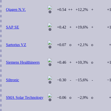
Qiagen N.V.
+0.54
++
+12,2%
+
+
SAP SE
+0.42
+
+19,6%
+
+
Sartorius VZ
+0.07
o
+2,1%
o
+
Siemens Healthineers
+0.46
+
+10,3%
o
+
Siltronic
−0.30
-
−15,6%
-
−
SMA Solar Technology
−0.06
o
−2,9%
o
+