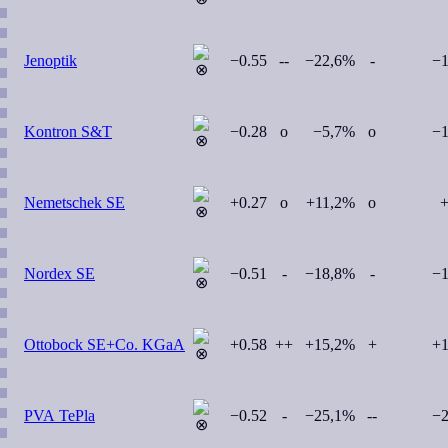
Jenoptik
−0.55
--
−22,6%
-
−
Kontron S&T
−0.28
o
−5,7%
o
−
Nemetschek SE
+0.27
o
+11,2%
o
+
Nordex SE
−0.51
-
−18,8%
-
−
Ottobock SE+Co. KGaA
+0.58
++
+15,2%
+
+
PVA TePla
−0.52
-
−25,1%
--
−