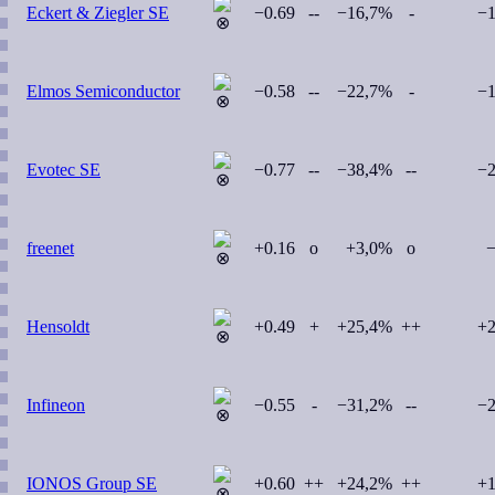
Eckert & Ziegler SE
−0.69
--
−16,7%
-
−
Elmos Semiconductor
−0.58
--
−22,7%
-
−
Evotec SE
−0.77
--
−38,4%
--
−
freenet
+0.16
o
+3,0%
o
−
Hensoldt
+0.49
+
+25,4%
++
+
Infineon
−0.55
-
−31,2%
--
−
IONOS Group SE
+0.60
++
+24,2%
++
+