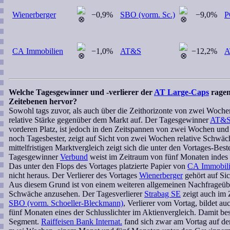
Wienerberger
−0,9%
SBO (vorm. Sc.)
−9,0%
P
CA Immobilien
−1,0%
AT&S
−12,2%
A
Welche Tagesgewinner und -verlierer der
AT Large-Caps
ragen
Zeitebenen hervor?
Sowohl tags zuvor, als auch über die Zeithorizonte von zwei Woc
relative Stärke gegenüber dem Markt auf. Der Tagesgewinner
AT&
vorderen Platz, ist jedoch in den Zeitspannen von zwei Wochen und
noch Tagesbester, zeigt auf Sicht von zwei Wochen relative Schwäch
mittelfristigen Marktvergleich zeigt sich die unter den Vortages-Best
Tagesgewinner
Verbund
weist im Zeitraum von fünf Monaten indes 
Das unter den Flops des Vortages platzierte Papier von
CA Immobili
nicht heraus. Der Verlierer des Vortages
Wienerberger
gehört auf Si
Aus diesem Grund ist von einem weiteren allgemeinen Nachfrageüb
Schwäche anzusehen. Der Tagesverlierer
Strabag SE
zeigt auch im 
SBO (vorm. Schoeller-Bleckmann)
, Verlierer vom Vortag, bildet 
fünf Monaten eines der Schlusslichter im Aktienvergleich. Damit bes
Segment.
Raiffeisen Bank Internat.
fand sich zwar am Vortag auf der 