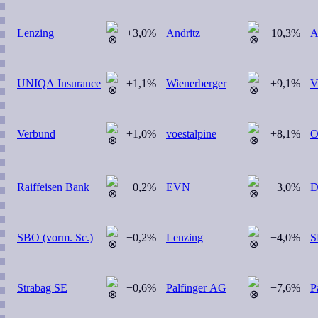
Lenzing
+3,0%
Andritz
+10,3%
A
UNIQA Insurance
+1,1%
Wienerberger
+9,1%
V
Verbund
+1,0%
voestalpine
+8,1%
Raiffeisen Bank
−0,2%
EVN
−3,0%
D
SBO (vorm. Sc.)
−0,2%
Lenzing
−4,0%
S
Strabag SE
−0,6%
Palfinger AG
−7,6%
P