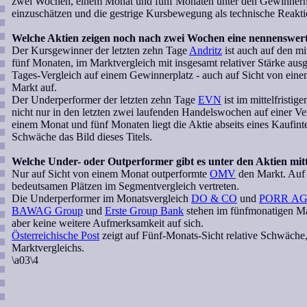
zwei Wochen, einem Monat und fünf Monaten unter den Gewinnern zu
einzuschätzen und die gestrige Kursbewegung als technische Reak
Welche Aktien zeigen noch nach zwei Wochen eine nennenswer
Der Kursgewinner der letzten zehn Tage
Andritz
ist auch auf den mi
fünf Monaten, im Marktvergleich mit insgesamt relativer Stärke au
Tages-Vergleich auf einem Gewinnerplatz - auch auf Sicht von einem
Markt auf.
Der Underperformer der letzten zehn Tage
EVN
ist im mittelfristig
nicht nur in den letzten zwei laufenden Handelswochen auf einer Verl
einem Monat und fünf Monaten liegt die Aktie abseits eines Kaufintere
Schwäche das Bild dieses Titels.
Welche Under- oder Outperformer gibt es unter den Aktien mitte
Nur auf Sicht von einem Monat outperformte
OMV
den Markt. Auf k
bedeutsamen Plätzen im Segmentvergleich vertreten.
Die Underperformer im Monatsvergleich
DO & CO
und
PORR A
BAWAG Group
und
Erste Group Bank
stehen im fünfmonatigen Mark
aber keine weitere Aufmerksamkeit auf sich.
Österreichische Post
zeigt auf Fünf-Monats-Sicht relative Schwäche, 
Marktvergleichs.
\a03\4