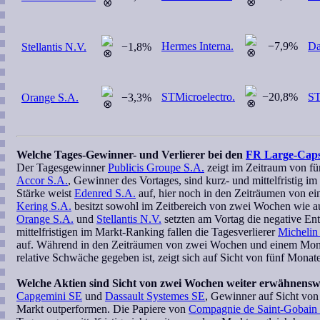
Hermes Interna.
−7,9%
Da
Stellantis N.V.
−1,8%
STMicroelectro.
−20,8%
ST
Orange S.A.
−3,3%
Welche Tages-Gewinner- und Verlierer bei den
FR Large-Cap
Der Tagesgewinner
Publicis Groupe S.A.
zeigt im Zeitraum von fü
Accor S.A.
, Gewinner des Vortages, sind kurz- und mittelfristig im
Stärke weist
Edenred S.A.
auf, hier noch in den Zeiträumen von 
Kering S.A.
besitzt sowohl im Zeitbereich von zwei Wochen wie au
Orange S.A.
und
Stellantis N.V.
setzten am Vortag die negative En
mittelfristigen im Markt-Ranking fallen die Tagesverlierer
Michelin
auf. Während in den Zeiträumen von zwei Wochen und einem Mona
relative Schwäche gegeben ist, zeigt sich auf Sicht von fünf Monate
Welche Aktien sind Sicht von zwei Wochen weiter erwähnensw
Capgemini SE
und
Dassault Systemes SE
, Gewinner auf Sicht vo
Markt outperformen. Die Papiere von
Compagnie de Saint-Gobain