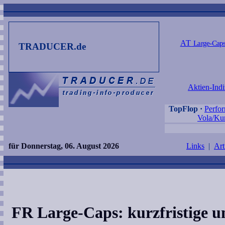
AT
Large-Cap
TRADUCER.de
Aktien-Indi
TopFlop
·
Perfo
Vola/Kur
für Donnerstag, 06. August 2026
Links
|
Art
FR Large-Caps: kurzfristige un