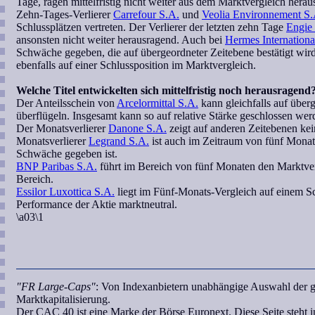
Tage, ragen mittelfristig nicht weiter aus dem Marktvergleich herau
Zehn-Tages-Verlierer
Carrefour S.A.
und
Veolia Environnement S.
Schlussplätzen vertreten. Der Verlierer der letzten zehn Tage
Engie
ansonsten nicht weiter herausragend. Auch bei
Hermes Internationa
Schwäche gegeben, die auf übergeordneter Zeitebene bestätigt wir
ebenfalls auf einer Schlussposition im Marktvergleich.
Welche Titel entwickelten sich mittelfristig noch herausragend
Der Anteilsschein von
Arcelormittal S.A.
kann gleichfalls auf übe
überflügeln. Insgesamt kann so auf relative Stärke geschlossen wer
Der Monatsverlierer
Danone S.A.
zeigt auf anderen Zeitebenen ke
Monatsverlierer
Legrand S.A.
ist auch im Zeitraum von fünf Monaten
Schwäche gegeben ist.
BNP Paribas S.A.
führt im Bereich von fünf Monaten den Marktverg
Bereich.
Essilor Luxottica S.A.
liegt im Fünf-Monats-Vergleich auf einem Sch
Performance der Aktie marktneutral.
\a03\1
"FR Large-Caps"
: Von Indexanbietern unabhängige Auswahl der g
Marktkapitalisierung.
Der CAC 40 ist eine Marke der Börse Euronext. Diese Seite steht i