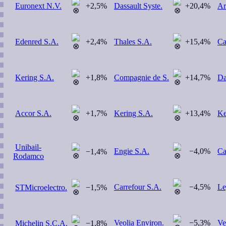
Euronext N.V.
+2,5%
Dassault Syste.
+20,4%
Ar
Edenred S.A.
+2,4%
Thales S.A.
+15,4%
Ca
Kering S.A.
+1,8%
Compagnie de S.
+14,7%
Da
Accor S.A.
+1,7%
Kering S.A.
+13,4%
Ke
Unibail-
Engie S.A.
−4,0%
Ca
−1,4%
Rodamco
Carrefour S.A.
−4,5%
Le
STMicroelectro.
−1,5%
Veolia Environ.
−5,3%
Ve
Michelin S.C.A.
−1,8%