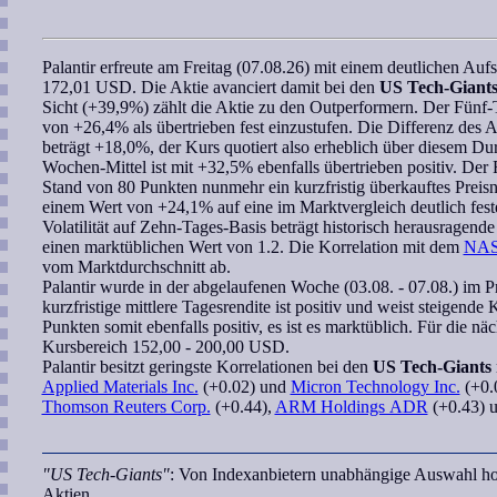
Palantir
erfreute am Freitag (07.08.26) mit einem deutlichen Au
172,01 USD. Die Aktie avanciert damit bei den
US Tech-Giant
Sicht (+39,9%) zählt die Aktie zu den Outperformern. Der Fünf-T
von +26,4% als übertrieben fest einzustufen. Die Differenz des
beträgt +18,0%, der Kurs quotiert also erheblich über diesem D
Wochen
-Mittel ist mit +32,5% ebenfalls übertrieben positiv. Der
Stand von 80 Punkten nunmehr ein kurzfristig überkauftes Preis
einem Wert von +24,1% auf eine im Marktvergleich deutlich fest
Volatilität auf Zehn-Tages-Basis beträgt historisch herausragend
einen marktüblichen Wert von 1.2. Die
Korrelation
mit dem
NAS
vom Marktdurchschnitt ab.
Palantir
wurde in der abgelaufenen Woche (03.08. - 07.08.) im P
kurzfristige mittlere Tagesrendite ist positiv und weist steigende
Punkten somit ebenfalls positiv, es ist es marktüblich. Für die n
Kursbereich
152,00 - 200,00 USD.
Palantir
besitzt geringste
Korrelationen
bei den
US Tech-Giants
Applied Materials Inc.
(+0.02) und
Micron Technology Inc.
(+0.0
Thomson Reuters Corp.
(+0.44),
ARM Holdings ADR
(+0.43) 
"US Tech-Giants"
: Von Indexanbietern unabhängige Auswahl hoc
Aktien.