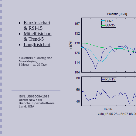
Kurzfristchart
& RSI-15
Mittelfristchart
& Trend-5
Langfristchart
Skalenticks = Montag bzw.
Monatsbeginn;
1 Monat = ca. 20 Tage
ISIN: US69608A1088
Börse: New York
Branche: Spezialsoftware
Land: USA