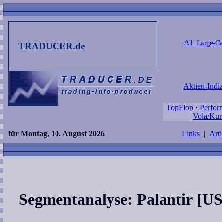
AT
Large-Ca
TRADUCER.de
Aktien-Indi
TopFlop
·
Perfor
Vola/Kur
für Montag, 10. August 2026
Links
|
Arti
Segmentanalyse: Palantir [U