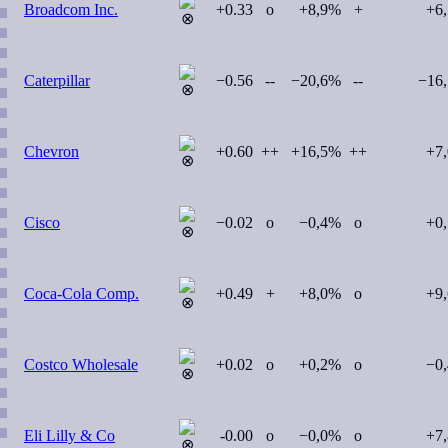
Broadcom Inc.
+0.33
o
+8,9%
+
+6
Caterpillar
−0.56
--
−20,6%
--
−16
Chevron
+0.60
++
+16,5%
++
+7
Cisco
−0.02
o
−0,4%
o
+0
Coca-Cola Comp.
+0.49
+
+8,0%
o
+9
Costco Wholesale
+0.02
o
+0,2%
o
−0
Eli Lilly & Co
-0.00
o
−0,0%
o
+7