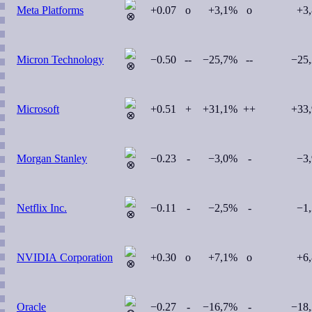
Meta Platforms
+0.07
o
+3,1%
o
+3
Micron Technology
−0.50
--
−25,7%
--
−25
Microsoft
+0.51
+
+31,1%
++
+33
Morgan Stanley
−0.23
-
−3,0%
-
−3
Netflix Inc.
−0.11
-
−2,5%
-
−1
NVIDIA Corporation
+0.30
o
+7,1%
o
+6
Oracle
−0.27
-
−16,7%
-
−18