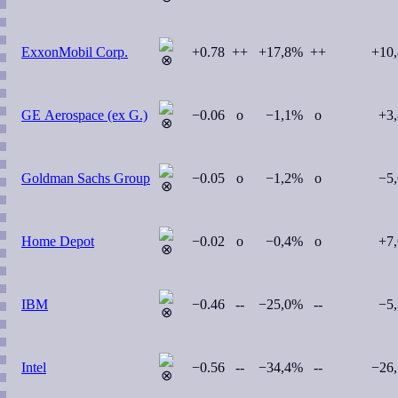
ExxonMobil Corp.
+0.78
++
+17,8%
++
+10
GE Aerospace (ex G.)
−0.06
o
−1,1%
o
+3
Goldman Sachs Group
−0.05
o
−1,2%
o
−5
Home Depot
−0.02
o
−0,4%
o
+7
IBM
−0.46
--
−25,0%
--
−5
Intel
−0.56
--
−34,4%
--
−26