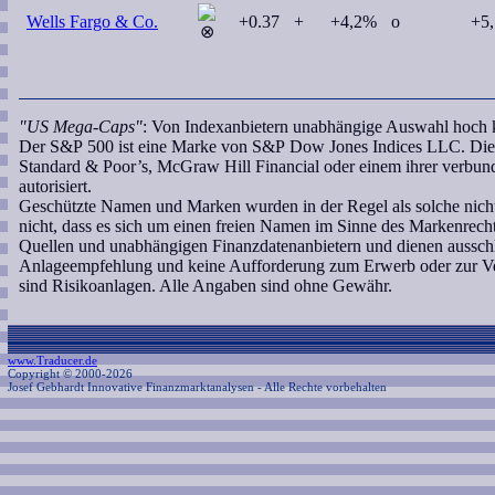
Wells Fargo & Co.
+0.37
+
+4,2%
o
+5
"US Mega-Caps"
: Von Indexanbietern unabhängige Auswahl hoch ka
Der S&P 500 ist eine Marke von S&P Dow Jones Indices LLC. Dies
Standard & Poor’s, McGraw Hill Financial oder einem ihrer verbu
autorisiert.
Geschützte Namen und Marken wurden in der Regel als solche nicht
nicht, dass es sich um einen freien Namen im Sinne des Markenrecht
Quellen und unabhängigen Finanzdatenanbietern und dienen ausschl
Anlageempfehlung und keine Aufforderung zum Erwerb oder zur Ve
sind Risikoanlagen. Alle Angaben sind ohne Gewähr.
www.Traducer.de
Copyright © 2000-2026
Josef Gebhardt Innovative Finanzmarktanalysen
- Alle Rechte vorbehalten