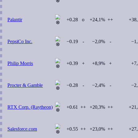
Palantir
+0.28
o
+24,1%
++
+38
PepsiCo Inc.
−0.19
-
−2,0%
-
−1
Philip Morris
+0.39
+
+8,9%
+
+7
Procter & Gamble
−0.28
-
−2,4%
-
−2
RTX Corp. (Raytheon)
+0.61
++
+20,3%
++
+21
Salesforce.com
+0.55
++
+23,0%
++
+27