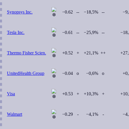
Synopsys Inc.
−0.62
--
−18,5%
--
−9
Tesla Inc.
−0.61
--
−25,9%
--
−18
Thermo Fisher Scien.
+0.52
+
+21,1%
++
+27
UnitedHealth Group
−0.04
o
−0,6%
o
+0
Visa
+0.53
+
+10,3%
+
+10
Walmart
−0.29
-
−4,1%
-
−4