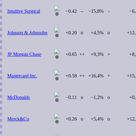
Intuitive Surgical
−0.42
--
−15,8%
-
−6
Johnson & Johnsohn
+0.20
o
+4,5%
o
+12
JP Morgan Chase
+0.65
++
+9,3%
+
+8
Mastercard Inc.
+0.58
++
+16,4%
+
+15
McDonalds
−0.11
o
−1,2%
o
+0
Merck&Co
+0.26
o
+5,4%
o
+12