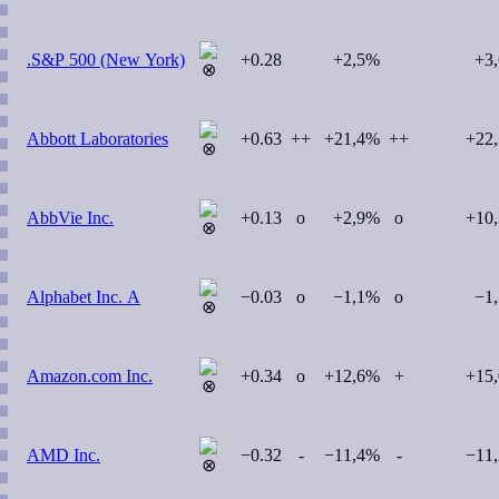
.S&P 500 (New York)
+0.28
+2,5%
+3
Abbott Laboratories
+0.63
++
+21,4%
++
+22
AbbVie Inc.
+0.13
o
+2,9%
o
+10
Alphabet Inc. A
−0.03
o
−1,1%
o
−1
Amazon.com Inc.
+0.34
o
+12,6%
+
+15
AMD Inc.
−0.32
-
−11,4%
-
−11