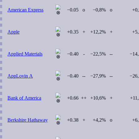
American Express
−0.05
o
−0,8%
o
+0
Apple
+0.35
+
+12,2%
+
+5
Applied Materials
−0.40
-
−22,5%
--
−14
AppLovin A
−0.40
--
−27,9%
--
−26
Bank of America
+0.66
++
+10,6%
+
+11
Berkshire Hathaway
+0.38
+
+4,2%
o
+6