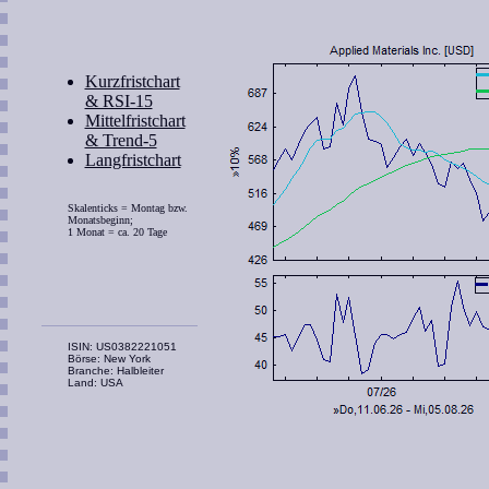
Kurzfristchart
& RSI-15
Mittelfristchart
& Trend-5
Langfristchart
Skalenticks = Montag bzw.
Monatsbeginn;
1 Monat = ca. 20 Tage
ISIN: US0382221051
Börse: New York
Branche: Halbleiter
Land: USA