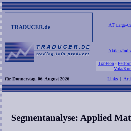
AT
Large-Ca
TRADUCER.de
Aktien-Indi
TopFlop
·
Perfor
Vola/Kur
für Donnerstag, 06. August 2026
Links
|
Arti
Segmentanalyse: Applied Mate