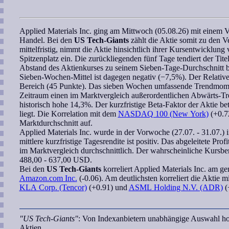
Applied Materials Inc.
ging am Mittwoch (05.08.26) mit einem 
Handel. Bei den
US Tech-Giants
zählt die Aktie somit zu den V
mittelfristig, nimmt die Aktie hinsichtlich ihrer Kursentwicklun
Spitzenplatz ein. Die zurückliegenden fünf Tage tendiert der Titel
Abstand des Aktienkurses zu seinem Sieben-Tage-Durchschnitt 
Sieben-Wochen
-Mittel ist dagegen negativ (−7,5%). Der
Relativ
Bereich (45 Punkte). Das
sieben Wochen
umfassende
Trendmom
Zeitraum einen im Marktvergleich außerordentlichen Abwärts-Tren
historisch hohe 14,3%. Der kurzfristige
Beta-Faktor
der Aktie bet
liegt. Die
Korrelation
mit dem
NASDAQ 100 (New York)
(+0.72
Marktdurchschnitt auf.
Applied Materials Inc.
wurde in der Vorwoche (27.07. - 31.07.) 
mittlere kurzfristige Tagesrendite ist positiv. Das abgeleitete
Profi
im Marktvergleich durchschnittlich. Der
wahrscheinliche Kursbe
488,00 - 637,00 USD.
Bei den
US Tech-Giants
korreliert
Applied Materials Inc.
am ger
Amazon.com Inc.
(-0.06). Am deutlichsten korreliert die Aktie m
KLA Corp. (Tencor)
(+0.91) und
ASML Holding N.V. (ADR)
(
"US Tech-Giants"
: Von Indexanbietern unabhängige Auswahl hoc
Aktien.