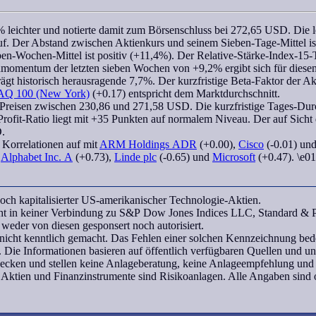
 leichter und notierte damit zum Börsenschluss bei 272,65 USD. Die l
f. Der Abstand zwischen Aktienkurs und seinem Sieben-Tage-Mittel ist
ben-Wochen
-Mittel ist positiv (+11,4%). Der
Relative-Stärke-Index-15-
dmomentum
der letzten
sieben Wochen
von +9,2% ergibt sich für diese
trägt historisch herausragende 7,7%. Der kurzfristige
Beta-Faktor
der Akt
Q 100 (New York)
(+0.17) entspricht dem Marktdurchschnitt.
 Preisen zwischen 230,86 und 271,58 USD. Die kurzfristige Tages-Durch
Profit-Ratio liegt mit +35 Punkten auf normalem Niveau. Der auf Sicht
D.
n
Korrelationen
auf mit
ARM Holdings ADR
(+0.00),
Cisco
(-0.01) un
t
Alphabet Inc. A
(+0.73),
Linde plc
(-0.65) und
Microsoft
(+0.47). \e01
ch kapitalisierter US-amerikanischer Technologie-Aktien.
teht in keiner Verbindung zu S&P Dow Jones Indices LLC, Standard &
eder von diesen gesponsert noch autorisiert.
icht kenntlich gemacht. Das Fehlen einer solchen Kennzeichnung bedeu
 Die Informationen basieren auf öffentlich verfügbaren Quellen und 
wecken und stellen keine Anlageberatung, keine Anlageempfehlung und
 Aktien und Finanzinstrumente sind Risikoanlagen. Alle Angaben sind