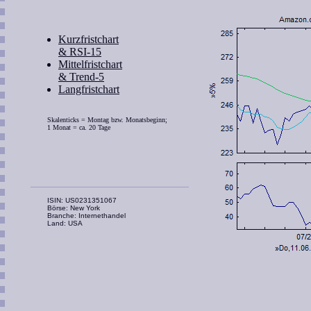
Kurzfristchart
& RSI-15
Mittelfristchart
& Trend-5
Langfristchart
Skalenticks = Montag bzw. Monatsbeginn;
1 Monat = ca. 20 Tage
ISIN: US0231351067
Börse: New York
Branche: Internethandel
Land: USA