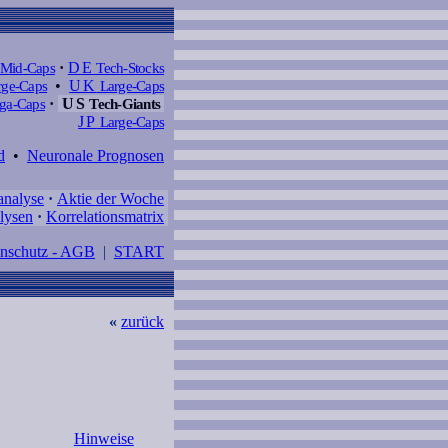
Mid-Caps
·
DE
Tech-Stocks
ge-Caps
•
UK
Large-Caps
a-Caps
·
US
Tech-Giants
JP
Large-Caps
d
•
Neuronale Prognosen
analyse
·
Aktie der Woche
lysen
·
Korrelationsmatrix
enschutz - AGB
|
START
«
zurück
Hinweise