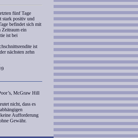
etzten fünf Tage
 stark positiv und
Tage
befindet sich mit
n Zeitraum ein
ie ist bei
schnittsrendite ist
 der nächsten zehn
d
\9
 Poor’s, McGraw Hill
tet nicht, dass es
unabhängigen
 keine Aufforderung
 ohne Gewähr.