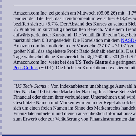
Amazon.com Inc.
zeigte sich am Mittwoch (05.08.26) mit −1,7%
tendiert der Titel fest, das
Trendmomentum
weist hier +13,4% au
beziffert sich zu +5,7%. Der Abstand des Kurses zu seinem
Sie
75 Punkten im kurzfristig überkauften Bereich. Mit einem
Tren
aufwärts gerichteter Kurstrend. Die Volatilität für zehn Tage be
marktüblichen 0.3 angesiedelt. Die
Korrelation
mit dem
NASDA
Amazon.com Inc.
notierte in der Vorwoche (27.07. - 31.07.) zu
größer Null, das abgeleitete
Profit-Ratio
deshalb ebenfalls. Das 
Tage
wahrscheinliche Kursbereich
beträgt 260,00 - 301,00 US
Amazon.com Inc.
weist bei den
US Tech-Giants
die geringste
PepsiCo Inc.
(+0.01). Die höchsten Korrelationen existieren mi
"US Tech-Giants"
: Von Indexanbietern unabhängige Auswahl ho
Der Nasdaq 100 ist eine Marke der Nasdaq, Inc. Diese Seite s
Financial oder einem ihrer verbundenen Unternehmen und wird w
Geschützte Namen und Marken wurden in der Regel als solche n
sich um einen freien Namen im Sinne des Markenrechts handelt.
Finanzdatenanbietern und dienen ausschließlich Informationsz
zum Erwerb oder zur Veräußerung von Finanzinstrumenten dar.