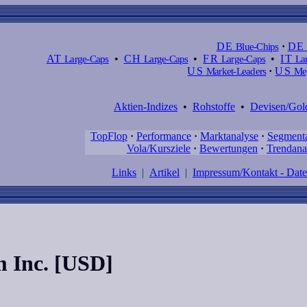
DE
Blue-Chips
·
DE
AT
Large-Caps
•
CH
Large-Caps
•
FR
Large-Caps
•
IT
Lar
US
Market-Leaders
·
US
Meg
Aktien-Indizes
•
Rohstoffe
•
Devisen/Gol
TopFlop
·
Performance
·
Marktanalyse
·
Segment
Vola/Kursziele
·
Bewertungen
·
Trendana
Links
|
Artikel
|
Impressum/Kontakt - Dat
 Inc. [USD]