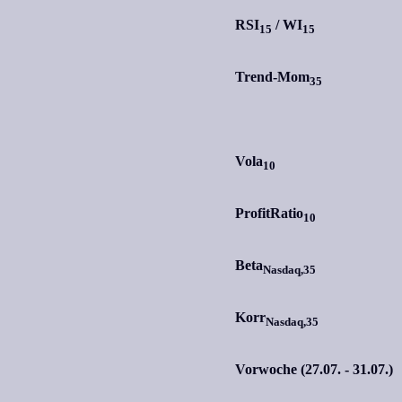
RSI
/
WI
15
15
Trend-Mom
35
Vola
10
ProfitRatio
10
Beta
Nasdaq,35
Korr
Nasdaq,35
Vorwoche (27.07. - 31.07.)