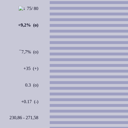
75/ 80
+9,2% (o)
¯7,7% (o)
+35 (+)
0.3 (o)
+0.17 (-)
230,86 - 271,58