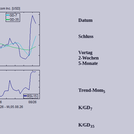
Datum
Schluss
Vortag
2-Wochen
5-Monate
Trend-Mom
5
K/GD
7
K/GD
35