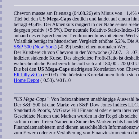
Chevron
musste am Dienstag (04.08.26) ein Minus von −1,4% ve
Titel bei den
US Mega-Caps
deutlich und landet auf einem hinte
beträgt +0,4%. Der Aktienkurs rangiert in der Nähe seines Si
dagegen positiv (+5,5%). Der neutrale
Relative-Stärke-Index-1
anhand des entsprechenden
Trendmomentums
mit einem Wert vo
Volatilität beträgt im historischen Vergleich erhöhte 5,2%. Die 
S&P 500 (New York)
(-0.39) besitzt einen normalen Wert.
Der Kursbereich von
Chevron
in der Vorwoche (27.07. - 31.07.
indiziert sinkende Kurse. Das abgeleitete
Profit-Ratio
ist deshalb
wahrscheinliche Kursbereich
beläuft sich auf 180,00 - 200,00 
Die bei den
US Mega-Caps
niedrigsten
Korrelation
von
Chevr
Eli Lilly & Co
(+0.03). Die höchsten Korrelationen finden sich
Home Depot
(-0.53). \e01\10
"US Mega-Caps"
: Von Indexanbietern unabhängige Auswahl hoc
Der S&P 500 ist eine Marke von S&P Dow Jones Indices LLC. 
Standard & Poor’s, McGraw Hill Financial oder einem ihrer ve
Geschützte Namen und Marken wurden in der Regel als solche n
sich um einen freien Namen im Sinne des Markenrechts handelt.
Finanzdatenanbietern und dienen ausschließlich Informationsz
zum Erwerb oder zur Veräußerung von Finanzinstrumenten dar.