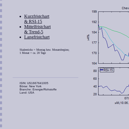
Kurzfristchart
& RSI-15
Mittelfristchart
& Trend-5
Langfristchart
Skalenticks = Montag bzw. Monatsbeginn;
1 Monat = ca. 20 Tage
ISIN: US1667641005
Börse: New York
Branche: Energie/Rohstoffe
Land: USA