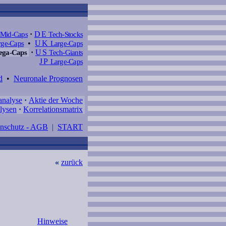
Mid-Caps
·
DE
Tech-Stocks
ge-Caps
•
UK
Large-Caps
ga-Caps
·
US
Tech-Giants
JP
Large-Caps
d
•
Neuronale Prognosen
analyse
·
Aktie der Woche
lysen
·
Korrelationsmatrix
enschutz - AGB
|
START
«
zurück
Hinweise