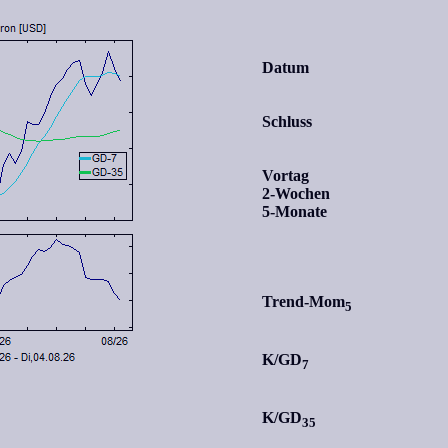
Datum
Schluss
Vortag
2-Wochen
5-Monate
Trend-Mom
5
K/GD
7
K/GD
35