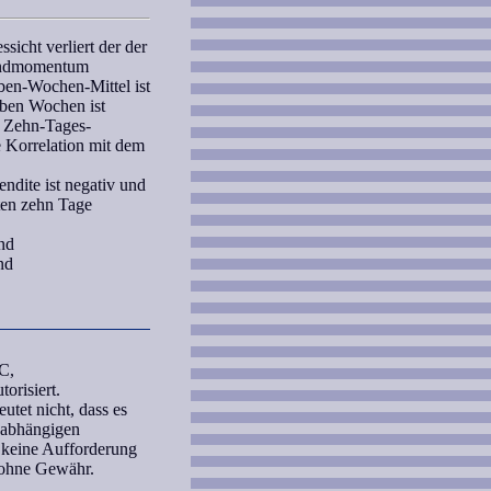
icht verliert der der
ndmomentum
eben-Wochen
-Mittel ist
eben Wochen
ist
e Zehn-Tages-
e
Korrelation
mit dem
ndite ist negativ und
sten zehn Tage
nd
nd
C,
orisiert.
tet nicht, dass es
unabhängigen
 keine Aufforderung
 ohne Gewähr.