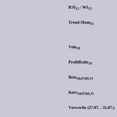
RSI
/
WI
15
15
Trend-Mom
35
Vola
10
ProfitRatio
10
Beta
S&P500,35
Korr
S&P500,35
Vorwoche (27.07. - 31.07.)