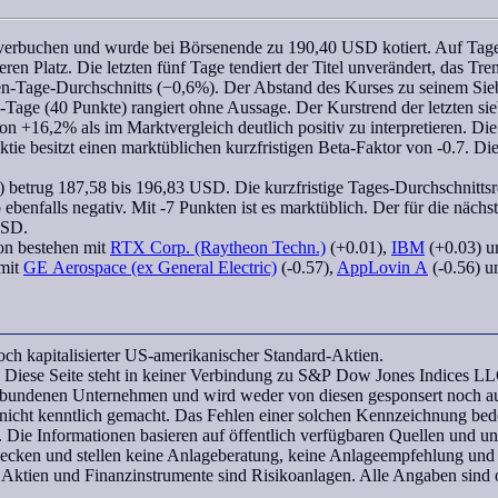
rbuchen und wurde bei Börsenende zu 190,40 USD kotiert. Auf Tagess
ren Platz. Die letzten fünf Tage tendiert der Titel unverändert, das
Tre
eben-Tage-Durchschnitts (−0,6%). Der Abstand des Kurses zu seinem
Si
5-Tage
(40 Punkte) rangiert ohne Aussage. Der Kurstrend der letzten
si
n +16,2% als im Marktvergleich deutlich positiv zu interpretieren. Di
Aktie besitzt einen marktüblichen kurzfristigen
Beta-Faktor
von -0.7. Di
) betrug 187,58 bis 196,83 USD. Die kurzfristige Tages-Durchschnittsre
 ebenfalls negativ. Mit -7 Punkten ist es marktüblich. Der für die näch
USD.
on
bestehen mit
RTX Corp. (Raytheon Techn.)
(+0.01),
IBM
(+0.03) u
 mit
GE Aerospace (ex General Electric)
(-0.57),
AppLovin A
(-0.56) u
h kapitalisierter US-amerikanischer Standard-Aktien.
Diese Seite steht in keiner Verbindung zu S&P Dow Jones Indices LL
rbundenen Unternehmen und wird weder von diesen gesponsert noch aut
icht kenntlich gemacht. Das Fehlen einer solchen Kennzeichnung bedeu
 Die Informationen basieren auf öffentlich verfügbaren Quellen und 
wecken und stellen keine Anlageberatung, keine Anlageempfehlung und
 Aktien und Finanzinstrumente sind Risikoanlagen. Alle Angaben sind