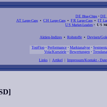
DE
Blue-Chips
·
DE
AT
Large-Caps
•
CH
Large-Caps
•
FR
Large-Caps
•
IT
Lar
US
Market-Leaders
·
US
Me
Aktien-Indizes
•
Rohstoffe
•
Devisen/Gol
TopFlop
·
Performance
·
Marktanalyse
·
Segment
Vola/Kursziele
·
Bewertungen
·
Trendana
Links
|
Artikel
|
Impressum/Kontakt - Dat
SD]