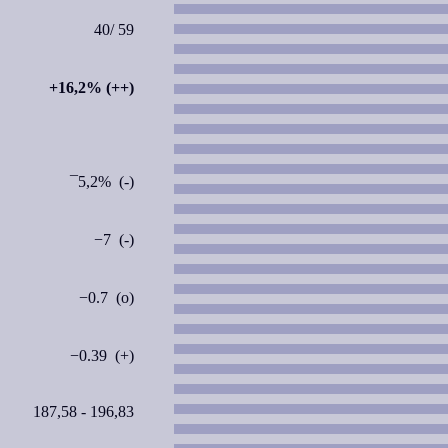
40/ 59
+16,2% (++)
¯5,2% (-)
−7 (-)
−0.7 (o)
−0.39 (+)
187,58 - 196,83