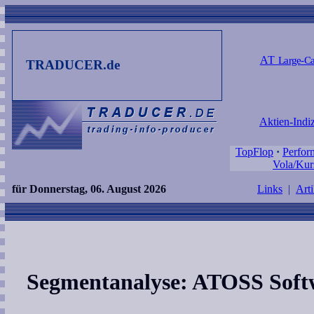
AT
Large-Ca
TRADUCER.de
Aktien-Indi
TopFlop
·
Perfor
Vola/Kur
für Donnerstag, 06. August 2026
Links
|
Arti
Segmentanalyse: ATOSS Soft