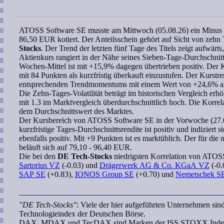
ATOSS Software SE
musste am Mittwoch (05.08.26) ein Minus
86,50 EUR kotiert. Der Anteilsschein gehört auf Sicht von zeh
Stocks
. Der Trend der letzten fünf Tage des Titels zeigt aufwärts
Aktienkurs rangiert in der Nähe seines Sieben-Tage-Durchschni
Wochen
-Mittel ist mit +15,9% dagegen übertrieben positiv. Der K
mit 84 Punkten als kurzfristig überkauft einzustufen. Der Kurstre
entsprechenden
Trendmomentums
mit einem Wert von +24,6% als 
Die Zehn-Tages-Volatilität beträgt im historischen Vergleich erh
mit 1.3 im Marktvergleich überdurchschnittlich hoch. Die
Korrel
dem Durchschnittswert des Marktes.
Der Kursbereich von
ATOSS Software SE
in der Vorwoche (27.0
kurzfristige Tages-Durchschnittsrendite ist positiv und indiziert 
ebenfalls positiv. Mit +9 Punkten ist es marktüblich. Der für di
beläuft sich auf 79,10 - 96,40 EUR.
Die bei den
DE Tech-Stocks
niedrigsten
Korrelation
von
ATOSS
Sartorius VZ
(-0.03) und
Drägerwerk AG & Co. KGaA VZ
(-0.
SAP SE
(+0.83),
IONOS Group SE
(+0.70) und
Nemetschek S
"DE Tech-Stocks"
: Viele der hier aufgeführten Unternehmen sin
Technologieindex der Deutschen Börse.
DAX, MDAX und TecDAX sind Marken der ISS STOXX Index G