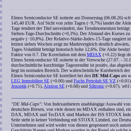
Elmos Semiconductor SE
notierte am Donnerstag (06.08.26) sc
145,40 EUR. Auf Sicht von zehn Tagen (−9,7%) landet die Aktie
Tage tendiert der Titel unverändert, das
Trendmomentum
beträgt
Sieben-Tage-Durchschnitts (+0,3%). Der Abstand des Kurses z
negativ (−10,8%). Der
Relative-Stärke-Index-15-Tage
rangiert i
letzten
sieben Wochen
zeigt im Marktvergleich deutlich abwärts,
Tages-Volatilität beträgt historisch hohe 12,6%. Die Aktie besitz
Faktor
von 0.7. Die
Korrelation
mit dem
MDAX
(+0.22) liegt d
Elmos Semiconductor SE
notierte in der Vorwoche (27.07. - 31
durchschnittliche kurzfristige Tagesrendite ist positiv, das abgelei
liegt im normalen Bereich. Der
wahrscheinliche Kursbereich
der 
Elmos Semiconductor SE
korreliert
bei den
DE Mid-Caps
am we
LEG Immobilien SE
(+0.00) und
Fuchs Petrolub SE VZ
(+0.01).
Jenoptik
(+0.71),
Aixtron SE
(+0.68) und
Siltronic
(+0.67). \e01\
"DE Mid-Caps"
: Von Indexanbietern unabhängige Auswahl von U
deutschen Börsen, von viele denen im MDAX enthalten sind, ei
DAX, MDAX und TecDAX sind Marken der ISS STOXX Index G
Seite steht in keiner Verbindung mit STOXX Limited, zur Deut
Unternehmen und wird weder von diesen gesponsert noch autoris
Geschützte Namen und Marken wurden in der Regel als solche ni