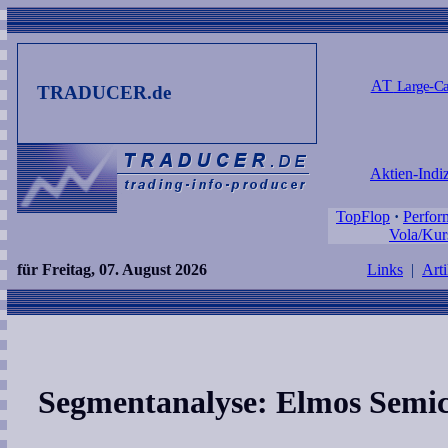
AT
Large-Ca
TRADUCER.de
Aktien-Indi
TopFlop
·
Perfor
Vola/Kur
für Freitag, 07. August 2026
Links
|
Arti
Segmentanalyse: Elmos Semi