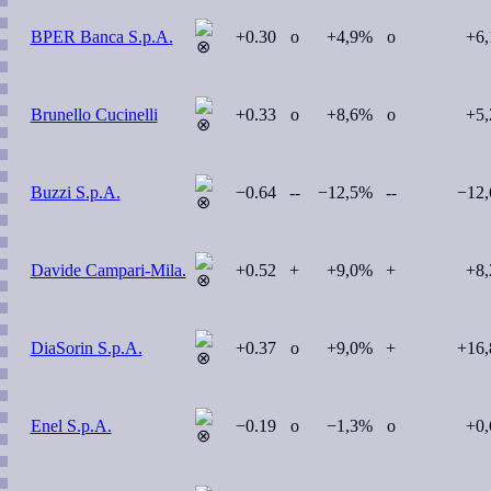
BPER Banca S.p.A.
+0.30
o
+4,9%
o
+6
Brunello Cucinelli
+0.33
o
+8,6%
o
+5
Buzzi S.p.A.
−0.64
--
−12,5%
--
−12
Davide Campari-Mila.
+0.52
+
+9,0%
+
+8
DiaSorin S.p.A.
+0.37
o
+9,0%
+
+16
Enel S.p.A.
−0.19
o
−1,3%
o
+0