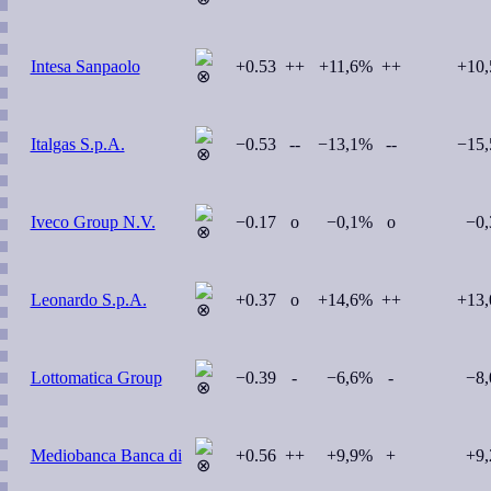
Intesa Sanpaolo
+0.53
++
+11,6%
++
+10
Italgas S.p.A.
−0.53
--
−13,1%
--
−15
Iveco Group N.V.
−0.17
o
−0,1%
o
−0
Leonardo S.p.A.
+0.37
o
+14,6%
++
+13
Lottomatica Group
−0.39
-
−6,6%
-
−8
Mediobanca Banca di
+0.56
++
+9,9%
+
+9