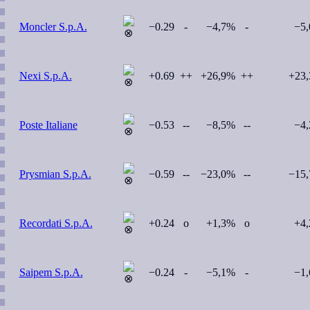
Moncler S.p.A.
−0.29
-
−4,7%
-
−5
Nexi S.p.A.
+0.69
++
+26,9%
++
+23
Poste Italiane
−0.53
--
−8,5%
--
−4
Prysmian S.p.A.
−0.59
--
−23,0%
--
−15
Recordati S.p.A.
+0.24
o
+1,3%
o
+4
Saipem S.p.A.
−0.24
-
−5,1%
-
−1