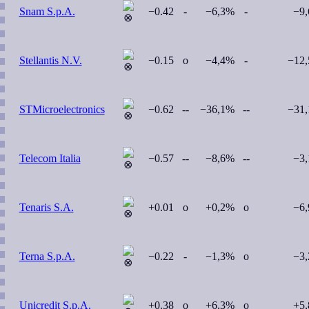
Snam S.p.A.
−0.42
-
−6,3%
-
−9
Stellantis N.V.
−0.15
o
−4,4%
-
−12
STMicroelectronics
−0.62
--
−36,1%
--
−31
Telecom Italia
−0.57
--
−8,6%
--
−3
Tenaris S.A.
+0.01
o
+0,2%
o
−6
Terna S.p.A.
−0.22
-
−1,3%
o
−3
Unicredit S.p.A.
+0.38
o
+6,3%
o
+5