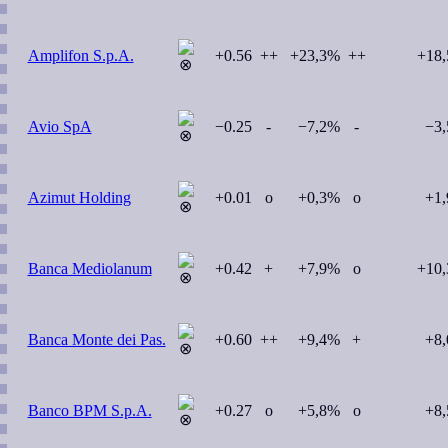
Amplifon S.p.A.
+0.56
++
+23,3%
++
+18
Avio SpA
−0.25
-
−7,2%
-
−3
Azimut Holding
+0.01
o
+0,3%
o
+1
Banca Mediolanum
+0.42
+
+7,9%
o
+10
Banca Monte dei Pas.
+0.60
++
+9,4%
+
+8
Banco BPM S.p.A.
+0.27
o
+5,8%
o
+8