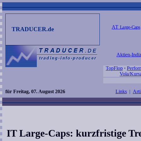
AT
Large-Caps
TRADUCER.de
Aktien-Indi
TopFlop
·
Perfor
Vola/Kursz
für Freitag, 07. August 2026
Links
|
Arti
IT Large-Caps: kurzfristige T