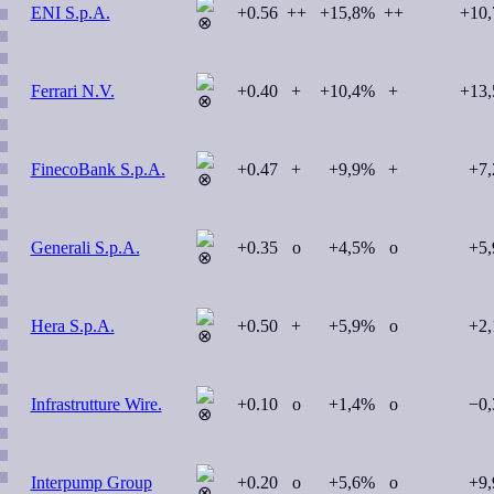
ENI S.p.A.
+0.56
++
+15,8%
++
+10
Ferrari N.V.
+0.40
+
+10,4%
+
+13
FinecoBank S.p.A.
+0.47
+
+9,9%
+
+7
Generali S.p.A.
+0.35
o
+4,5%
o
+5
Hera S.p.A.
+0.50
+
+5,9%
o
+2
Infrastrutture Wire.
+0.10
o
+1,4%
o
−0
Interpump Group
+0.20
o
+5,6%
o
+9