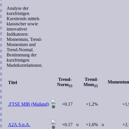
Analyse der
kurzfristigen
Kurstrends mittels
klassischer sowie
innovativer
Indikatoren:
Momentum, Trend-
Momentum und
Trend-Normal.
Bestimmung der
kurzfristigen
Marktkorrelationen.
Trend-
Trend-
Momentu
Titel
Norm
Mom
35
35
.FTSE MIB (Mailand)
+0.17
+1,2%
+1
A2A S.p.A.
+0.17
o
+1,6%
o
+2