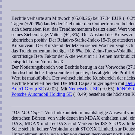
Bechtle
verharrte am Mittwoch (05.08.26) bei 37,34 EUR (+0,2%
Tagen (+20,9%) landet der Titel unter den Outperformern bei de
sich übertrieben fest, das
Trendmomentum
besitzt einen Wert vo
seines Sieben-Tage-Mittels (+1,3%). Der Abstand des Kurses zu
übertrieben positiv. Der
Relative-Stärke-Index-15-Tage
attestiert
Kursniveau. Der Kurstrend der letzten
sieben Wochen
zeigt sich
das
Trendmomentum
beträgt +18,6%. Die Zehn-Tages-Volatilität
kurzfristige
Beta-Faktor
der Aktie weist mit 1.3 einen marktübli
entspricht dem Normalmaß.
Der Notierungsbereich von
Bechtle
betrug in der Vorwoche (27.0
durchschnittliche Tagesrendite ist positiv, das abgeleitete
Profit-R
Wert ist marktüblich. Der
wahrscheinliche Kursbereich
der nächs
Bechtle
korreliert
bei den
DE Mid-Caps
am geringsten mit
Deli
Auto1 Group SE
(-0.03). Mit
Nemetschek SE
(+0.65),
IONOS G
Porsche Automobil Holding SE
(+0.49) bestehen die höchsten Ko
"DE Mid-Caps"
: Von Indexanbietern unabhängige Auswahl von U
deutschen Börsen, von viele denen im MDAX enthalten sind, ei
DAX, MDAX und TecDAX sind Marken der ISS STOXX Index G
Seite steht in keiner Verbindung mit STOXX Limited, zur Deut
Unternehmen und wird weder von diesen gesponsert noch autoris