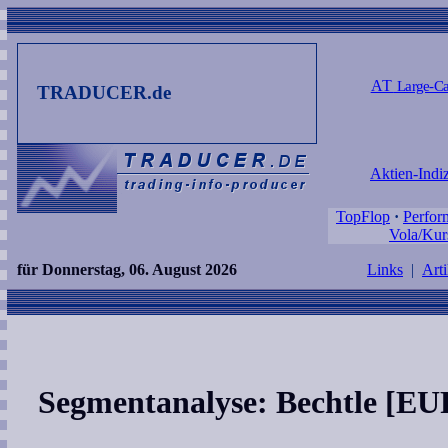
AT
Large-Ca
TRADUCER.de
Aktien-Indi
TopFlop
·
Perfor
Vola/Kur
für Donnerstag, 06. August 2026
Links
|
Arti
Segmentanalyse: Bechtle [EU