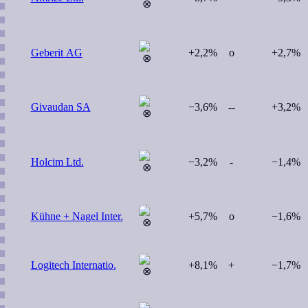
Geberit AG
+2,2%
o
+2,7%
Givaudan SA
−3,6%
--
+3,2%
Holcim Ltd.
−3,2%
-
−1,4%
Kühne + Nagel Inter.
+5,7%
o
−1,6%
Logitech Internatio.
+8,1%
+
−1,7%