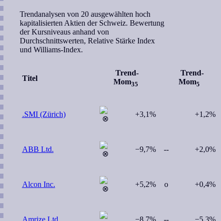
Trendanalysen von 20 ausgewählten hoch
kapitalisierten Aktien der Schweiz. Bewertung
der Kursniveaus anhand von
Durchschnittswerten, Relative Stärke Index
und Williams-Index.
Trend-
Trend-
Titel
Mom
Mom
35
5
.SMI (Zürich)
+3,1%
+1,2%
ABB Ltd.
−9,7%
--
+2,0%
Alcon Inc.
+5,2%
o
+0,4%
Amrize Ltd.
−8,7%
--
−5,3%