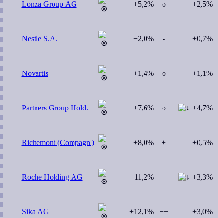
Lonza Group AG
+5,2%
o
+2,5%
Nestle S.A.
−2,0%
-
+0,7%
Novartis
+1,4%
o
+1,1%
Partners Group Hold.
+7,6%
o
+4,7%
Richemont (Compagn.)
+8,0%
+
+0,5%
Roche Holding AG
+11,2%
++
+3,3%
Sika AG
+12,1%
++
+3,0%