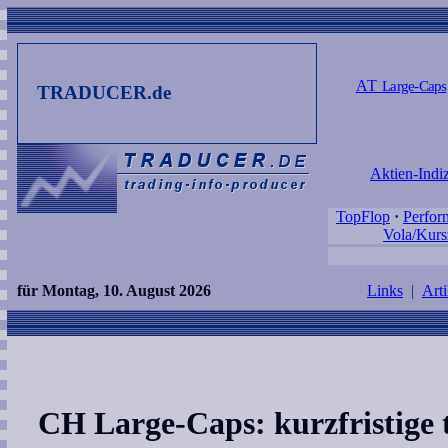
AT
Large-Caps
TRADUCER.de
Aktien-Indi
TopFlop
·
Perfor
Vola/Kurs
für Montag, 10. August 2026
Links
|
Arti
CH Large-Caps: kurzfristige