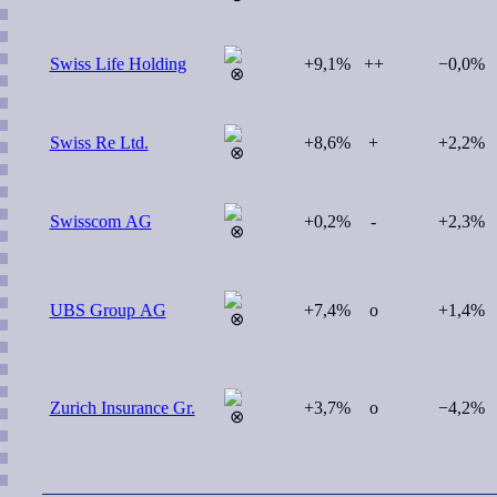
Swiss Life Holding
+9,1%
++
−0,0%
Swiss Re Ltd.
+8,6%
+
+2,2%
Swisscom AG
+0,2%
-
+2,3%
UBS Group AG
+7,4%
o
+1,4%
Zurich Insurance Gr.
+3,7%
o
−4,2%