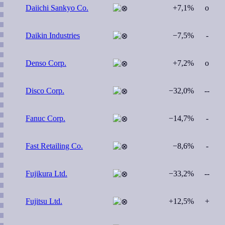
Daiichi Sankyo Co.
+7,1%
o
Daikin Industries
−7,5%
-
Denso Corp.
+7,2%
o
Disco Corp.
−32,0%
--
Fanuc Corp.
−14,7%
-
Fast Retailing Co.
−8,6%
-
Fujikura Ltd.
−33,2%
--
Fujitsu Ltd.
+12,5%
+