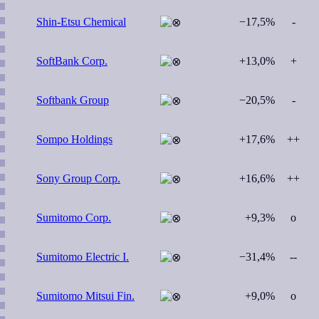
Shin-Etsu Chemical
−17,5%
-
SoftBank Corp.
+13,0%
+
Softbank Group
−20,5%
-
Sompo Holdings
+17,6%
++
Sony Group Corp.
+16,6%
++
Sumitomo Corp.
+9,3%
o
Sumitomo Electric I.
−31,4%
--
Sumitomo Mitsui Fin.
+9,0%
o