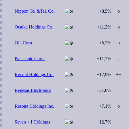
Nippon Tel.&Tel. Co.
+8,5%
o
Otsuka Holdings Co.
+11,2%
o
OU Corp.
+5,2%
o
Panasonic Corp.
−11,7%
-
Recruit Holdings Co.
+17,9%
++
Renesas Electronics
−31,0%
--
Resona Holdings Inc.
+7,1%
o
Seven + I Holdings
+12,7%
+