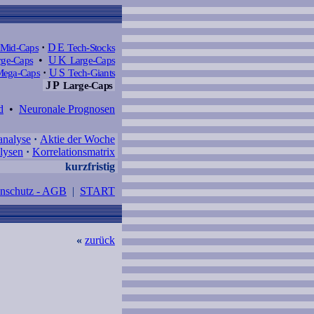
Mid-Caps
·
DE
Tech-Stocks
ge-Caps
•
UK
Large-Caps
ega-Caps
·
US
Tech-Giants
JP
Large-Caps
d
•
Neuronale Prognosen
analyse
·
Aktie der Woche
lysen
·
Korrelationsmatrix
kurzfristig
enschutz - AGB
|
START
«
zurück