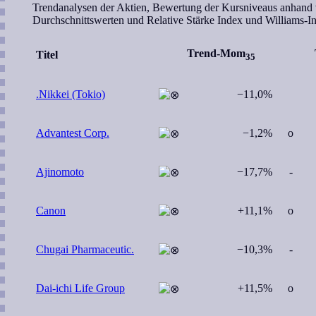
Trendanalysen der Aktien, Bewertung der Kursniveaus anhand
Durchschnittswerten und Relative Stärke Index und Williams-I
Trend-Mom
Titel
35
.Nikkei (Tokio)
−11,0%
Advantest Corp.
−1,2%
o
Ajinomoto
−17,7%
-
Canon
+11,1%
o
Chugai Pharmaceutic.
−10,3%
-
Dai-ichi Life Group
+11,5%
o