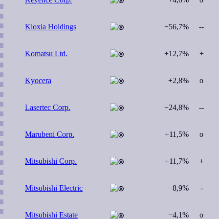
Kioxia Holdings
−56,7%
--
Komatsu Ltd.
+12,7%
+
Kyocera
+2,8%
o
Lasertec Corp.
−24,8%
--
Marubeni Corp.
+11,5%
o
Mitsubishi Corp.
+11,7%
+
Mitsubishi Electric
−8,9%
-
Mitsubishi Estate
−4,1%
o