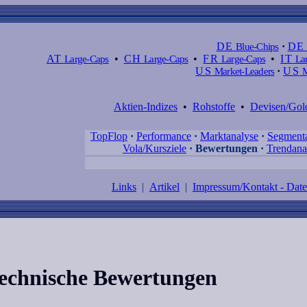
DE
Blue-Chips
·
DE
AT
Large-Caps
•
CH
Large-Caps
•
FR
Large-Caps
•
IT
Lar
US
Market-Leaders
·
US
M
Aktien-Indizes
•
Rohstoffe
•
Devisen/Gol
TopFlop
·
Performance
·
Marktanalyse
·
Segment
Vola/Kursziele
·
Bewertungen
·
Trendana
Links
|
Artikel
|
Impressum/Kontakt - Dat
technische Bewertungen