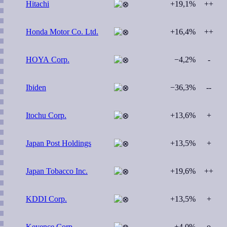
Hitachi
+19,1%
++
Honda Motor Co. Ltd.
+16,4%
++
HOYA Corp.
−4,2%
-
Ibiden
−36,3%
--
Itochu Corp.
+13,6%
+
Japan Post Holdings
+13,5%
+
Japan Tobacco Inc.
+19,6%
++
KDDI Corp.
+13,5%
+
Keyence Corp.
+4,0%
o