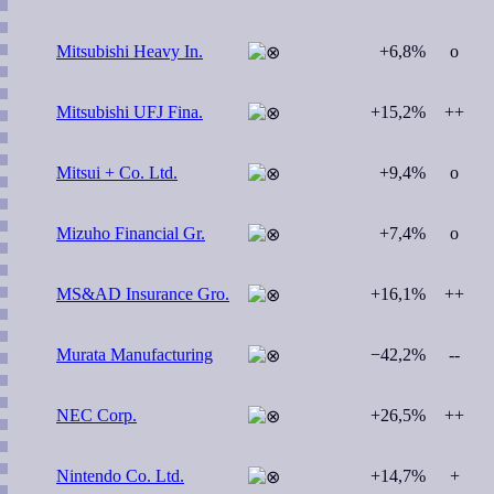
Mitsubishi Heavy In.
+6,8%
o
Mitsubishi UFJ Fina.
+15,2%
++
Mitsui + Co. Ltd.
+9,4%
o
Mizuho Financial Gr.
+7,4%
o
MS&AD Insurance Gro.
+16,1%
++
Murata Manufacturing
−42,2%
--
NEC Corp.
+26,5%
++
Nintendo Co. Ltd.
+14,7%
+