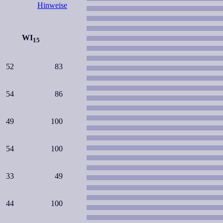
Hinweise
WI
15
52
83
54
86
49
100
54
100
33
49
44
100