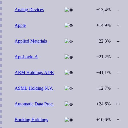
Analog Devices
−13,4%
-
Apple
+14,9%
+
Applied Materials
−22,3%
--
AppLovin A
−21,2%
-
ARM Holdings ADR
−41,1%
--
ASML Holding N.V.
−12,7%
-
Automatic Data Proc.
+24,6%
++
Booking Holdings
+10,6%
+