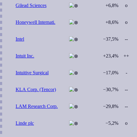
Gilead Sciences
+6,8%
o
Honeywell Internati.
+8,6%
o
Intel
−37,5%
--
Intuit Inc.
+23,4%
++
Intuitive Surgical
−17,0%
-
KLA Corp. (Tencor)
−30,7%
--
LAM Research Corp.
−29,8%
--
Linde plc
−5,2%
o