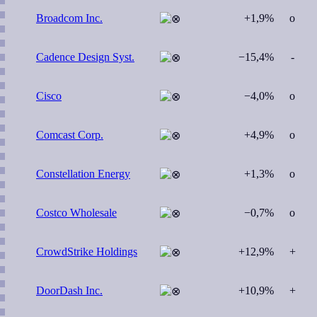
Broadcom Inc.
+1,9%
o
Cadence Design Syst.
−15,4%
-
Cisco
−4,0%
o
Comcast Corp.
+4,9%
o
Constellation Energy
+1,3%
o
Costco Wholesale
−0,7%
o
CrowdStrike Holdings
+12,9%
+
DoorDash Inc.
+10,9%
+