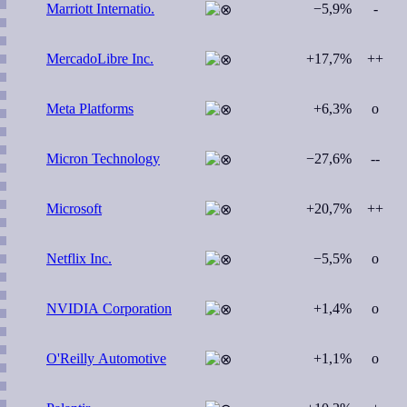
Marriott Internatio.
−5,9%
-
MercadoLibre Inc.
+17,7%
++
Meta Platforms
+6,3%
o
Micron Technology
−27,6%
--
Microsoft
+20,7%
++
Netflix Inc.
−5,5%
o
NVIDIA Corporation
+1,4%
o
O'Reilly Automotive
+1,1%
o