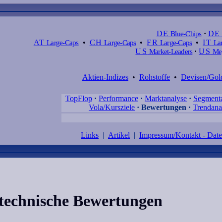
DE
Blue-Chips
·
DE
AT
Large-Caps
•
CH
Large-Caps
•
FR
Large-Caps
•
IT
Lar
US
Market-Leaders
·
US
Meg
Aktien-Indizes
•
Rohstoffe
•
Devisen/Gol
TopFlop
·
Performance
·
Marktanalyse
·
Segment
Vola/Kursziele
·
Bewertungen
·
Trendana
Links
|
Artikel
|
Impressum/Kontakt - Dat
 technische Bewertungen