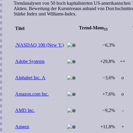
Trendanalysen von 50 hoch kapitalisierten US-amerikanischen 
Aktien. Bewertung der Kursniveaus anhand von Durchschnittsw
Stärke Index und Williams-Index.
Trend-Mom
Titel
35
.NASDAQ 100 (New Y.)
−6,3%
Adobe Systems
+29,8%
++
Alphabet Inc. A
−3,6%
o
Amazon.com Inc.
+7,6%
o
AMD Inc.
−9,2%
-
Amgen
+11,8%
+