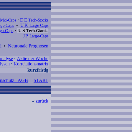
Mid-Caps
·
DE
Tech-Stocks
ge-Caps
•
UK
Large-Caps
a-Caps
·
US
Tech-Giants
JP
Large-Caps
d
•
Neuronale Prognosen
analyse
·
Aktie der Woche
lysen
·
Korrelationsmatrix
kurzfristig
enschutz - AGB
|
START
«
zurück