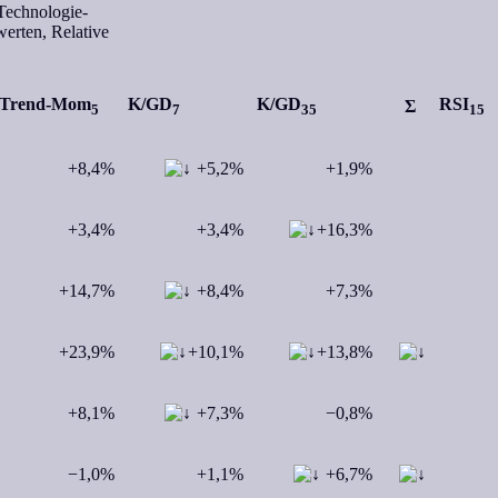
Technologie-
erten, Relative
Trend-Mom
K/GD
K/GD
RSI
Σ
5
7
35
15
+8,4%
+5,2%
+1,9%
+3,4%
+3,4%
+16,3%
+14,7%
+8,4%
+7,3%
+23,9%
+10,1%
+13,8%
+8,1%
+7,3%
−0,8%
−1,0%
+1,1%
+6,7%