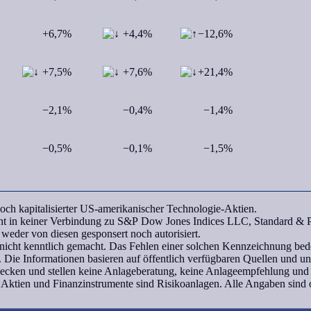
+6,7%
+4,4%
−12,6%
+7,5%
+7,6%
+21,4%
−2,1%
−0,4%
−1,4%
−0,5%
−0,1%
−1,5%
ch kapitalisierter US-amerikanischer Technologie-Aktien.
teht in keiner Verbindung zu S&P Dow Jones Indices LLC, Standard &
eder von diesen gesponsert noch autorisiert.
icht kenntlich gemacht. Das Fehlen einer solchen Kennzeichnung bedeu
 Die Informationen basieren auf öffentlich verfügbaren Quellen und 
wecken und stellen keine Anlageberatung, keine Anlageempfehlung und
 Aktien und Finanzinstrumente sind Risikoanlagen. Alle Angaben sind