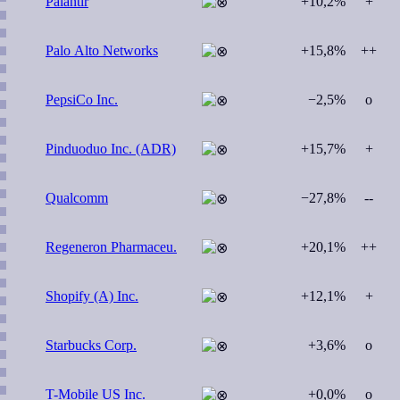
Palantir
+10,2%
+
Palo Alto Networks
+15,8%
++
PepsiCo Inc.
−2,5%
o
Pinduoduo Inc. (ADR)
+15,7%
+
Qualcomm
−27,8%
--
Regeneron Pharmaceu.
+20,1%
++
Shopify (A) Inc.
+12,1%
+
Starbucks Corp.
+3,6%
o
T-Mobile US Inc.
+0,0%
o