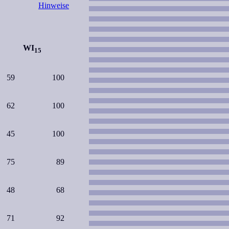
Hinweise
WI
15
59
100
62
100
45
100
75
89
48
68
71
92