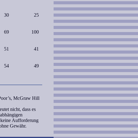
30
25
69
100
51
41
54
49
 Poor’s, McGraw Hill
tet nicht, dass es
unabhängigen
 keine Aufforderung
 ohne Gewähr.