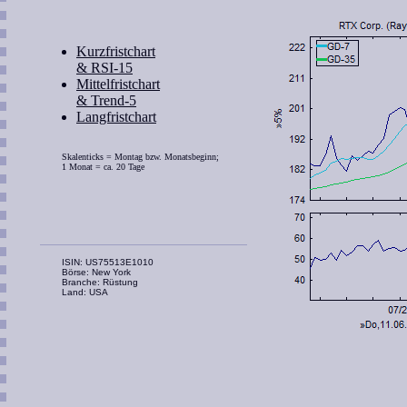
Kurzfristchart
& RSI-15
Mittelfristchart
& Trend-5
Langfristchart
Skalenticks = Montag bzw. Monatsbeginn;
1 Monat = ca. 20 Tage
ISIN: US75513E1010
Börse: New York
Branche: Rüstung
Land: USA