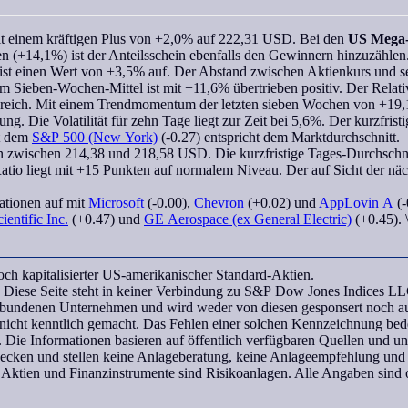
it einem kräftigen Plus von +2,0% auf 222,31 USD. Bei den
US Mega
en (+14,1%) ist der Anteilsschein ebenfalls den Gewinnern hinzuzählen.
st einen Wert von +3,5% auf. Der Abstand zwischen Aktienkurs und s
nem
Sieben-Wochen
-Mittel ist mit +11,6% übertrieben positiv. Der
Relati
ereich. Mit einem
Trendmomentum
der letzten
sieben Wochen
von +19,1
g. Die Volatilität für zehn Tage liegt zur Zeit bei 5,6%. Der kurzfrist
t dem
S&P 500 (New York)
(-0.27) entspricht dem Marktdurchschnitt.
en zwischen 214,38 und 218,58 USD. Die kurzfristige Tages-Durchschnit
Ratio liegt mit +15 Punkten auf normalem Niveau. Der auf Sicht der nä
ationen
auf mit
Microsoft
(-0.00),
Chevron
(+0.02) und
AppLovin A
(-
entific Inc.
(+0.47) und
GE Aerospace (ex General Electric)
(+0.45). 
h kapitalisierter US-amerikanischer Standard-Aktien.
Diese Seite steht in keiner Verbindung zu S&P Dow Jones Indices LL
rbundenen Unternehmen und wird weder von diesen gesponsert noch aut
icht kenntlich gemacht. Das Fehlen einer solchen Kennzeichnung bedeu
 Die Informationen basieren auf öffentlich verfügbaren Quellen und 
wecken und stellen keine Anlageberatung, keine Anlageempfehlung und
 Aktien und Finanzinstrumente sind Risikoanlagen. Alle Angaben sind