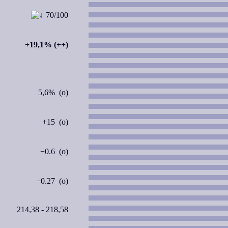
70/100
+19,1% (++)
5,6% (o)
+15 (o)
−0.6 (o)
−0.27 (o)
214,38 - 218,58