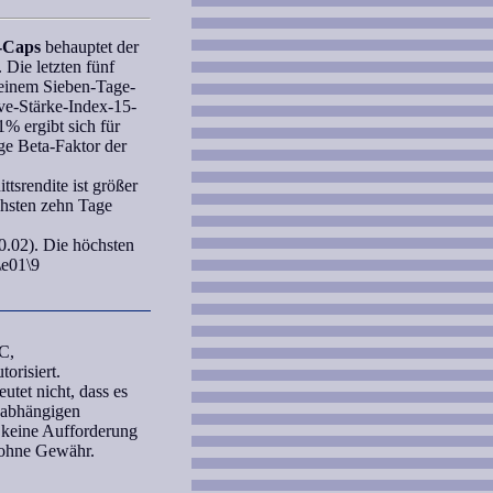
-Caps
behauptet der
 Die letzten fünf
einem Sieben-Tage-
ve-Stärke-Index-15-
% ergibt sich für
ige
Beta-Faktor
der
tsrendite ist größer
chsten zehn Tage
0.02). Die höchsten
\e01\9
C,
orisiert.
tet nicht, dass es
unabhängigen
 keine Aufforderung
 ohne Gewähr.