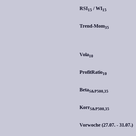
RSI
/
WI
15
15
Trend-Mom
35
Vola
10
ProfitRatio
10
Beta
S&P500,35
Korr
S&P500,35
Vorwoche (27.07. - 31.07.)