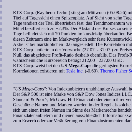
RTX Corp. (Raytheon Techn.)
stieg am Mittwoch (05.08.26) m
Titel auf Tagessicht einen Spitzenplatz. Auf Sicht von zehn Tag
Tage tendiert der Titel übertrieben fest, das
Trendmomentum
wei
Mittel beziffert sich zu +2,3%. Der Abstand des Kurses zu sei
Tage
befindet sich mit 70 Punkten im kurzfristig überkauften B
diesen Zeitraum eine im Marktvergleich sehr feste Kursentwicklun
Aktie ist bei marktüblichen -0.6 angesiedelt. Die
Korrelation
mi
RTX Corp.
notierte in der Vorwoche (27.07. - 31.07.) zu Preis
Null, das abgeleitete
Profit-Ratio
deshalb ebenfalls. Das Profit-
wahrscheinliche Kursbereich
beträgt 212,00 - 237,00 USD.
RTX Corp.
weist bei den
US Mega-Caps
die geringsten
Korrel
Korrelationen existieren mit
Tesla Inc.
(-0.60),
Thermo Fisher Sci
"US Mega-Caps"
: Von Indexanbietern unabhängige Auswahl hoc
Der S&P 500 ist eine Marke von S&P Dow Jones Indices LLC. 
Standard & Poor’s, McGraw Hill Financial oder einem ihrer ve
Geschützte Namen und Marken wurden in der Regel als solche n
sich um einen freien Namen im Sinne des Markenrechts handelt.
Finanzdatenanbietern und dienen ausschließlich Informationsz
zum Erwerb oder zur Veräußerung von Finanzinstrumenten dar.