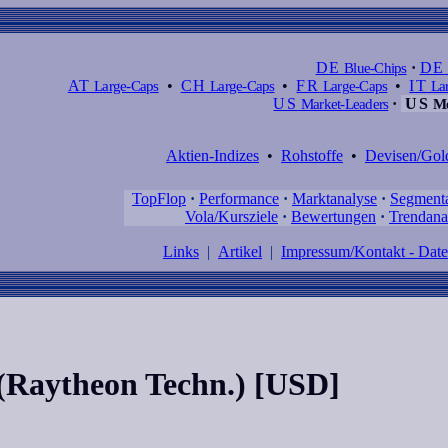
DE
Blue-Chips
·
DE
AT
Large-Caps
•
CH
Large-Caps
•
FR
Large-Caps
•
IT
Lar
US
Market-Leaders
·
US
Me
Aktien-Indizes
•
Rohstoffe
•
Devisen/Gol
TopFlop
·
Performance
·
Marktanalyse
·
Segment
Vola/Kursziele
·
Bewertungen
·
Trendana
Links
|
Artikel
|
Impressum/Kontakt - Dat
(Raytheon Techn.) [USD]