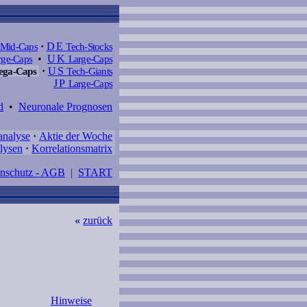
Mid-Caps
·
DE
Tech-Stocks
ge-Caps
•
UK
Large-Caps
ga-Caps
·
US
Tech-Giants
JP
Large-Caps
d
•
Neuronale Prognosen
analyse
·
Aktie der Woche
lysen
·
Korrelationsmatrix
enschutz - AGB
|
START
«
zurück
Hinweise