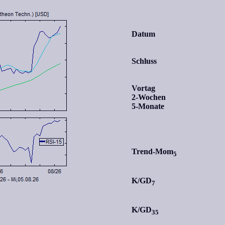
Datum
Schluss
Vortag
2-Wochen
5-Monate
Trend-Mom
5
K/GD
7
K/GD
35