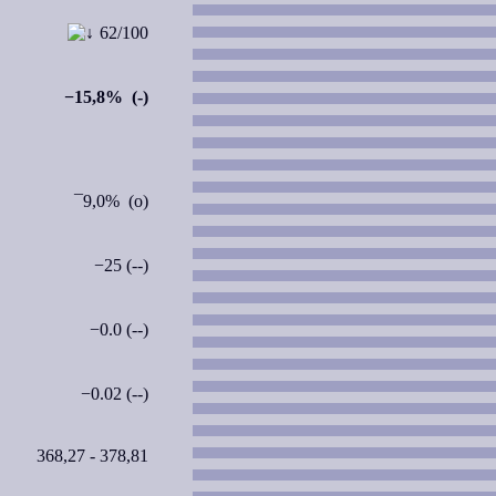
62/100
−15,8% (-)
¯9,0% (o)
−25 (--)
−0.0 (--)
−0.02 (--)
368,27 - 378,81