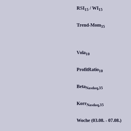
RSI
/
WI
15
15
Trend-Mom
35
Vola
10
ProfitRatio
10
Beta
Nasdaq,35
Korr
Nasdaq,35
Woche (03.08. - 07.08.)