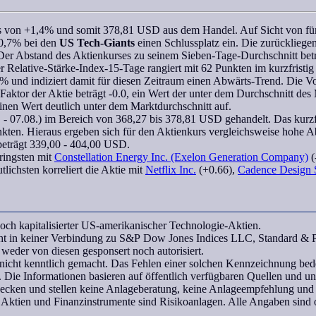
us von +1,4% und somit 378,81 USD aus dem Handel. Auf Sicht von fü
20,7% bei den
US Tech-Giants
einen Schlussplatz ein. Die zurückliege
Der Abstand des Aktienkurses zu seinem Sieben-Tage-Durchschnitt be
er
Relative-Stärke-Index-15-Tage
rangiert mit 62 Punkten im kurzfristig
% und indiziert damit für diesen Zeitraum einen Abwärts-Trend. Die Vol
-Faktor
der Aktie beträgt -0.0, ein Wert der unter dem Durchschnitt des 
einen Wert deutlich unter dem Marktdurchschnitt auf.
- 07.08.) im Bereich von 368,27 bis 378,81 USD gehandelt. Das kurzf
unkten. Hieraus ergeben sich für den Aktienkurs vergleichsweise hohe A
beträgt 339,00 - 404,00 USD.
ingsten mit
Constellation Energy Inc. (Exelon Generation Company)
(
lichsten korreliert die Aktie mit
Netflix Inc.
(+0.66),
Cadence Design 
ch kapitalisierter US-amerikanischer Technologie-Aktien.
teht in keiner Verbindung zu S&P Dow Jones Indices LLC, Standard &
eder von diesen gesponsert noch autorisiert.
icht kenntlich gemacht. Das Fehlen einer solchen Kennzeichnung bedeu
 Die Informationen basieren auf öffentlich verfügbaren Quellen und 
wecken und stellen keine Anlageberatung, keine Anlageempfehlung und
 Aktien und Finanzinstrumente sind Risikoanlagen. Alle Angaben sind