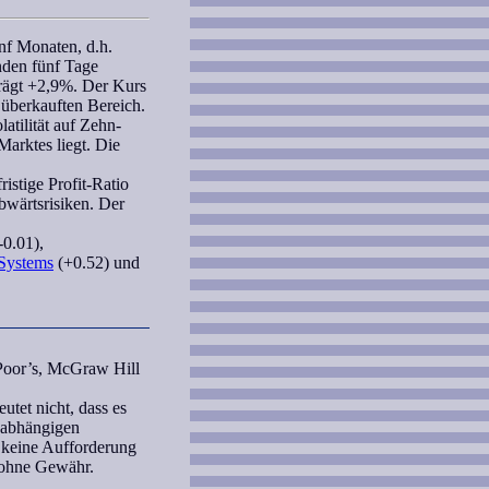
nf Monaten, d.h.
nden fünf Tage
trägt +2,9%. Der Kurs
 überkauften Bereich.
atilität auf Zehn-
Marktes liegt. Die
ristige
Profit-Ratio
bwärtsrisiken. Der
-0.01),
Systems
(+0.52) und
 Poor’s, McGraw Hill
tet nicht, dass es
unabhängigen
 keine Aufforderung
 ohne Gewähr.