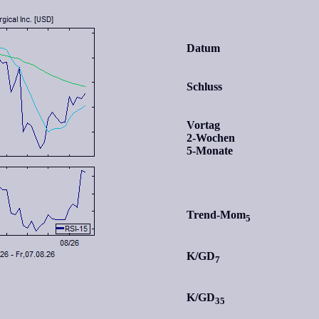
Datum
Schluss
Vortag
2-Wochen
5-Monate
Trend-Mom
5
K/GD
7
K/GD
35