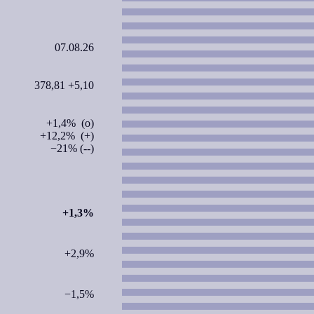
07.08.26
378,81 +5,10
+1,4% (o)
+12,2% (+)
−21% (--)
+1,3%
+2,9%
−1,5%