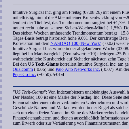
Intuitive Surgical Inc.
ging am Freitag (07.08.26) mit einem Pl
mittelfristig, nimmt die Aktie mit einer Kursentwicklung von −
tendiert der Titel fest, das
Trendmomentum
rangiert bei +1,3%. 
notiert recht nahe an seinem
Sieben-Wochen
-Mittel (−1,5%). D
Das
sieben Wochen
umfassende
Trendmomentum
beträgt −15,8
Tages-Basis beträgt historisch hohe 9,0%. Der kurzfristige
Beta
Korrelation
mit dem
NASDAQ 100 (New York)
(-0.02) weist 
Intuitive Surgical Inc.
wurde in der abgelaufenen Woche (03.08. 
liegt bei im Marktvergleich (Zentralwert: +19) niedrigen -25 P
wahrscheinliche Kursbereich
auf Sicht der nächsten zehn Tage 
Bei den
US Tech-Giants
korreliert
Intuitive Surgical Inc.
am ger
Qualcomm
(-0.06) und
Palo Alto Networks Inc.
(-0.07). Am deut
PepsiCo Inc.
(+0.50). \e01\4
"US Tech-Giants"
: Von Indexanbietern unabhängige Auswahl ho
Der Nasdaq 100 ist eine Marke der Nasdaq, Inc. Diese Seite s
Financial oder einem ihrer verbundenen Unternehmen und wird w
Geschützte Namen und Marken wurden in der Regel als solche n
sich um einen freien Namen im Sinne des Markenrechts handelt.
Finanzdatenanbietern und dienen ausschließlich Informationsz
zum Erwerb oder zur Veräußerung von Finanzinstrumenten dar.