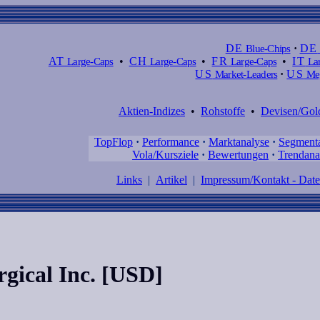
DE
Blue-Chips
·
DE
AT
Large-Caps
•
CH
Large-Caps
•
FR
Large-Caps
•
IT
Lar
US
Market-Leaders
·
US
Meg
Aktien-Indizes
•
Rohstoffe
•
Devisen/Gol
TopFlop
·
Performance
·
Marktanalyse
·
Segment
Vola/Kursziele
·
Bewertungen
·
Trendana
Links
|
Artikel
|
Impressum/Kontakt - Dat
rgical Inc. [USD]