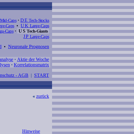
Mid-Caps
·
DE
Tech-Stocks
ge-Caps
•
UK
Large-Caps
a-Caps
·
US
Tech-Giants
JP
Large-Caps
d
•
Neuronale Prognosen
analyse
·
Aktie der Woche
lysen
·
Korrelationsmatrix
enschutz - AGB
|
START
«
zurück
Hinweise