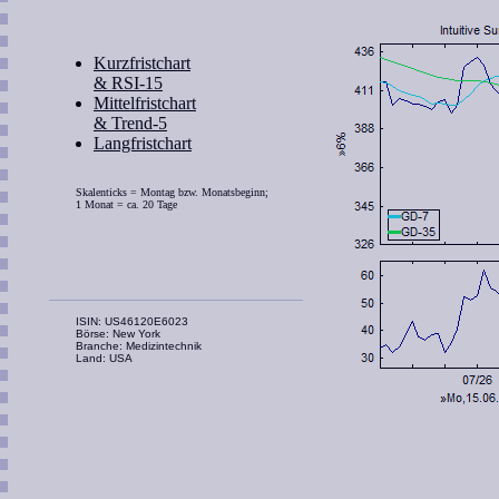
Kurzfristchart
& RSI-15
Mittelfristchart
& Trend-5
Langfristchart
Skalenticks = Montag bzw. Monatsbeginn;
1 Monat = ca. 20 Tage
ISIN: US46120E6023
Börse: New York
Branche: Medizintechnik
Land: USA