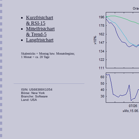
Kurzfristchart
& RSI-15
Mittelfristchart
& Trend-5
Langfristchart
Skalenticks = Montag bzw. Monatsbeginn;
1 Monat = ca. 20 Tage
ISIN: US68389X1054
Börse: New York
Branche: Software
Land: USA