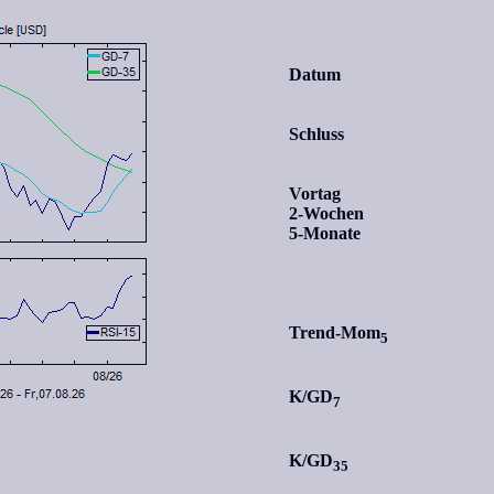
Datum
Schluss
Vortag
2-Wochen
5-Monate
Trend-Mom
5
K/GD
7
K/GD
35