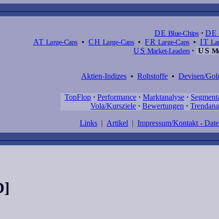
DE
Blue-Chips
·
DE
AT
Large-Caps
•
CH
Large-Caps
•
FR
Large-Caps
•
IT
Lar
US
Market-Leaders
·
US
Me
Aktien-Indizes
•
Rohstoffe
•
Devisen/Gol
TopFlop
·
Performance
·
Marktanalyse
·
Segment
Vola/Kursziele
·
Bewertungen
·
Trendana
Links
|
Artikel
|
Impressum/Kontakt - Dat
D]