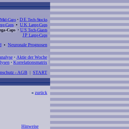
Mid-Caps
·
DE
Tech-Stocks
ge-Caps
•
UK
Large-Caps
ga-Caps
·
US
Tech-Giants
JP
Large-Caps
d
•
Neuronale Prognosen
analyse
·
Aktie der Woche
lysen
·
Korrelationsmatrix
enschutz - AGB
|
START
«
zurück
Hinweise