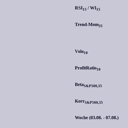
RSI
/
WI
15
15
Trend-Mom
35
Vola
10
ProfitRatio
10
Beta
S&P500,35
Korr
S&P500,35
Woche (03.08. - 07.08.)