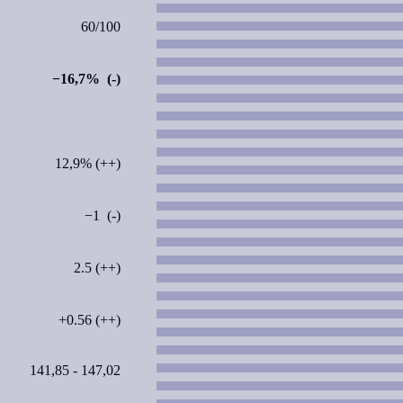
60/100
−16,7% (-)
12,9% (++)
−1 (-)
2.5 (++)
+0.56 (++)
141,85 - 147,02