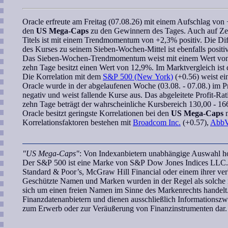
Oracle
erfreute am Freitag (07.08.26) mit einem Aufschlag von 
den
US Mega-Caps
zu den Gewinnern des Tages. Auch auf Zeh
Titels ist mit einem
Trendmomentum
von +2,3% positiv. Die Dif
des Kurses zu seinem
Sieben-Wochen
-Mittel ist ebenfalls posi
Das
Sieben-Wochen
-
Trendmomentum
weist mit einem Wert von 
zehn Tage besitzt einen Wert von 12,9%. Im Marktvergleich ist
Die
Korrelation
mit dem
S&P 500 (New York)
(+0.56) weist ei
Oracle
wurde in der abgelaufenen Woche (03.08. - 07.08.) im Pre
negativ und weist fallende Kurse aus. Das abgeleitete
Profit-Rat
zehn Tage beträgt der
wahrscheinliche Kursbereich
130,00 - 16
Oracle
besitzt geringste
Korrelationen
bei den
US Mega-Caps
Korrelationsfaktoren bestehen mit
Broadcom Inc.
(+0.57),
AbbV
"US Mega-Caps"
: Von Indexanbietern unabhängige Auswahl hoc
Der S&P 500 ist eine Marke von S&P Dow Jones Indices LLC. 
Standard & Poor’s, McGraw Hill Financial oder einem ihrer ve
Geschützte Namen und Marken wurden in der Regel als solche n
sich um einen freien Namen im Sinne des Markenrechts handelt.
Finanzdatenanbietern und dienen ausschließlich Informationsz
zum Erwerb oder zur Veräußerung von Finanzinstrumenten dar.