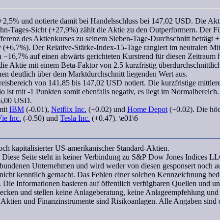
+2,5% und notierte damit bei Handelsschluss bei 147,02 USD. Die Akti
n-Tages-Sicht (+27,9%) zählt die Aktie zu den Outperformern. Der F
ferenz des Aktienkurses zu seinem Sieben-Tage-Durchschnitt beträgt 
tiv (+6,7%). Der
Relative-Stärke-Index-15-Tage
rangiert im neutralen Mit
−16,7% auf einen abwärts gerichteten Kurstrend für diesen Zeitraum hin
 die Aktie mit einem
Beta-Faktor
von 2.5 kurzfristig überdurchschnittli
nen deutlich über dem Marktdurchschnitt liegenden Wert aus.
isbereich von 141,85 bis 147,02 USD notiert. Die kurzfristige mittlere
io
ist mit -1 Punkten somit ebenfalls negativ, es liegt im Normalbereich.
6,00 USD.
mit
IBM
(-0.01),
Netflix Inc.
(+0.02) und
Home Depot
(+0.02). Die hö
ie Inc.
(-0.50) und
Tesla Inc.
(+0.47). \e01\6
h kapitalisierter US-amerikanischer Standard-Aktien.
Diese Seite steht in keiner Verbindung zu S&P Dow Jones Indices LL
rbundenen Unternehmen und wird weder von diesen gesponsert noch aut
icht kenntlich gemacht. Das Fehlen einer solchen Kennzeichnung bedeu
 Die Informationen basieren auf öffentlich verfügbaren Quellen und 
wecken und stellen keine Anlageberatung, keine Anlageempfehlung und
 Aktien und Finanzinstrumente sind Risikoanlagen. Alle Angaben sind