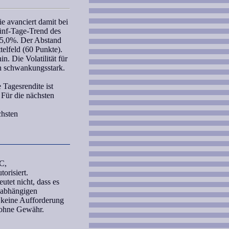
e avanciert damit bei
ünf-Tage-Trend des
+5,0%. Der Abstand
telfeld (60 Punkte).
. Die Volatilität für
ch schwankungsstark.
 Tagesrendite ist
 Für die nächsten
chsten
C,
orisiert.
tet nicht, dass es
unabhängigen
 keine Aufforderung
 ohne Gewähr.