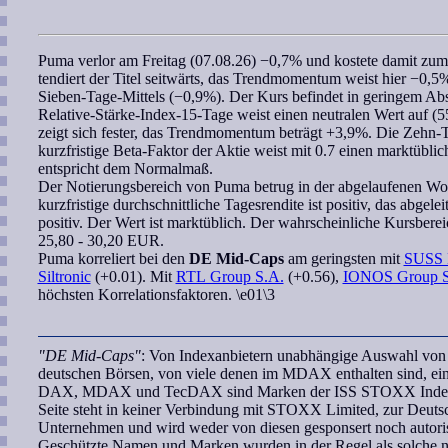
Puma
verlor am Freitag (07.08.26) −0,7% und kostete damit zu
tendiert der Titel seitwärts, das
Trendmomentum
weist hier −0,5%
Sieben-Tage-Mittels (−0,9%). Der Kurs befindet in geringem A
Relative-Stärke-Index-15-Tage
weist einen neutralen Wert auf (5
zeigt sich fester, das
Trendmomentum
beträgt +3,9%. Die Zehn-Tag
kurzfristige
Beta-Faktor
der Aktie weist mit 0.7 einen marktübli
entspricht dem Normalmaß.
Der Notierungsbereich von
Puma
betrug in der abgelaufenen Wo
kurzfristige durchschnittliche Tagesrendite ist positiv, das abgelei
positiv. Der Wert ist marktüblich. Der
wahrscheinliche Kursberei
25,80 - 30,20 EUR.
Puma
korreliert
bei den
DE Mid-Caps
am geringsten mit
SUSS 
Siltronic
(+0.01). Mit
RTL Group S.A.
(+0.56),
IONOS Group 
höchsten Korrelationsfaktoren. \e01\3
"DE Mid-Caps"
: Von Indexanbietern unabhängige Auswahl von U
deutschen Börsen, von viele denen im MDAX enthalten sind, ei
DAX, MDAX und TecDAX sind Marken der ISS STOXX Index G
Seite steht in keiner Verbindung mit STOXX Limited, zur Deut
Unternehmen und wird weder von diesen gesponsert noch autoris
Geschützte Namen und Marken wurden in der Regel als solche ni