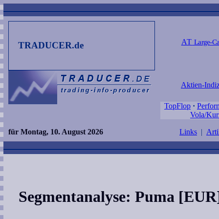
AT
Large-Ca
TRADUCER.de
Aktien-Indi
TopFlop
·
Perfor
Vola/Kur
für Montag, 10. August 2026
Links
|
Arti
Segmentanalyse: Puma [EUR