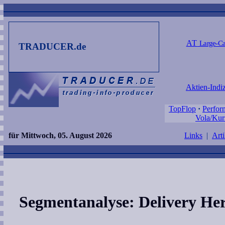
AT
Large-Ca
TRADUCER.de
Aktien-Indi
TopFlop
·
Perfor
Vola/Kur
für Mittwoch, 05. August 2026
Links
|
Arti
Segmentanalyse: Delivery He