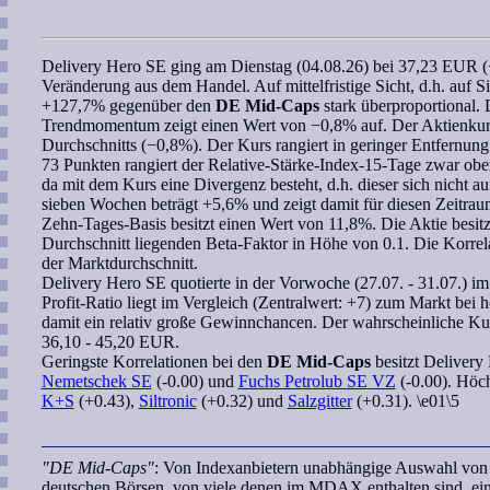
Delivery Hero SE
ging am Dienstag (04.08.26) bei 37,23 EUR (
Veränderung aus dem Handel. Auf mittelfristige Sicht, d.h. auf S
+127,7% gegenüber den
DE Mid-Caps
stark überproportional. D
Trendmomentum
zeigt einen Wert von −0,8% auf. Der Aktienkurs
Durchschnitts (−0,8%). Der Kurs rangiert in geringer Entfernung
73 Punkten rangiert der
Relative-Stärke-Index-15-Tage
zwar ober
da mit dem Kurs eine Divergenz besteht, d.h. dieser sich nicht 
sieben Wochen
beträgt +5,6% und zeigt damit für diesen Zeitraum
Zehn-Tages-Basis besitzt einen Wert von 11,8%. Die Aktie besitz
Durchschnitt liegenden
Beta-Faktor
in Höhe von 0.1. Die
Korrel
der Marktdurchschnitt.
Delivery Hero SE
quotierte in der Vorwoche (27.07. - 31.07.) i
Profit-Ratio
liegt im Vergleich (Zentralwert: +7) zum Markt bei 
damit ein relativ große Gewinnchancen. Der
wahrscheinliche Ku
36,10 - 45,20 EUR.
Geringste
Korrelationen
bei den
DE Mid-Caps
besitzt
Delivery
Nemetschek SE
(-0.00) und
Fuchs Petrolub SE VZ
(-0.00). Höch
K+S
(+0.43),
Siltronic
(+0.32) und
Salzgitter
(+0.31). \e01\5
"DE Mid-Caps"
: Von Indexanbietern unabhängige Auswahl von U
deutschen Börsen, von viele denen im MDAX enthalten sind, ei