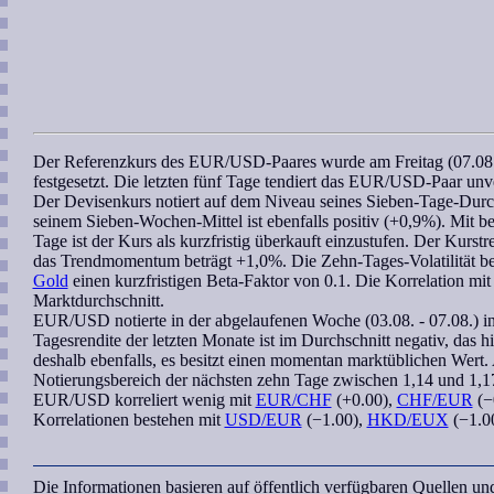
Der Referenzkurs des
EUR/USD
-Paares wurde am Freitag (07.0
festgesetzt. Die letzten fünf Tage tendiert das
EUR/USD
-Paar unv
Der Devisenkurs notiert auf dem Niveau seines Sieben-Tage-Durc
seinem
Sieben-Wochen
-Mittel ist ebenfalls positiv (+0,9%). Mit 
Tage
ist der Kurs als kurzfristig überkauft einzustufen. Der Kurstr
das
Trendmomentum
beträgt +1,0%. Die Zehn-Tages-Volatilität b
Gold
einen kurzfristigen
Beta-Faktor
von 0.1. Die
Korrelation
mi
Marktdurchschnitt.
EUR/USD
notierte in der abgelaufenen Woche (03.08. - 07.08.) i
Tagesrendite der letzten Monate ist im Durchschnitt negativ, das h
deshalb ebenfalls, es besitzt einen momentan marktüblichen Wert. A
Notierungsbereich
der nächsten zehn Tage zwischen 1,14 und 1,1
EUR/USD
korreliert
wenig mit
EUR/CHF
(+0.00),
CHF/EUR
(−
Korrelationen bestehen mit
USD/EUR
(−1.00),
HKD/EUX
(−1.0
Die Informationen basieren auf öffentlich verfügbaren Quellen u