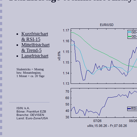
Kurzfristchart
& RSI-15
Mittelfristchart
& Trend-5
Langfristchart
Skalenticks = Montag
bzw. Monatsbeginn;
1 Monat = ca. 20 Tage
ISIN: k.A.
Börse: Frankfurt EZB
Branche: DEVISEN
Land: Euro-Zone/USA