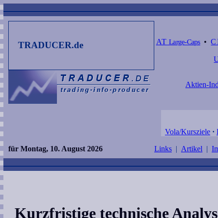
AT
Large-Caps
•
C
TRADUCER.de
Aktien-Ind
Vola/Kursziele
·
für Montag, 10. August 2026
Links
|
Artikel
|
I
Kurzfristige technische Anal