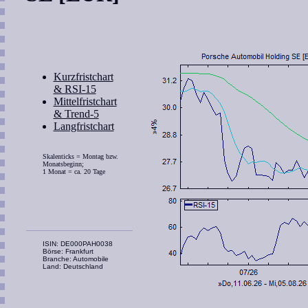
Kurzfristchart
& RSI-15
Mittelfristchart
& Trend-5
Langfristchart
Skalenticks = Montag bzw.
Monatsbeginn;
1 Monat = ca. 20 Tage
ISIN: DE000PAH0038
Börse: Frankfurt
Branche: Automobile
Land: Deutschland