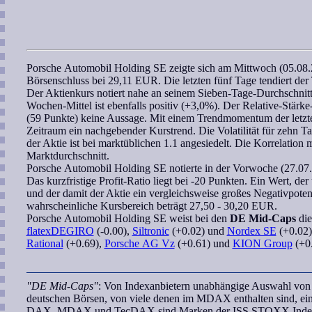
Porsche Automobil Holding SE
zeigte sich am Mittwoch (05.08.2
Börsenschluss bei 29,11 EUR. Die letzten fünf Tage tendiert der 
Der Aktienkurs notiert nahe an seinem Sieben-Tage-Durchschnit
Wochen
-Mittel ist ebenfalls positiv (+3,0%). Der
Relative-Stärk
(59 Punkte) keine Aussage. Mit einem
Trendmomentum
der letz
Zeitraum ein nachgebender Kurstrend. Die Volatilität für zehn Tag
der Aktie ist bei marktüblichen 1.1 angesiedelt. Die
Korrelation
m
Marktdurchschnitt.
Porsche Automobil Holding SE
notierte in der Vorwoche (27.07
Das kurzfristige
Profit-Ratio
liegt bei -20 Punkten. Ein Wert, der
und der damit der Aktie ein vergleichsweise großes Negativpoten
wahrscheinliche Kursbereich
beträgt 27,50 - 30,20 EUR.
Porsche Automobil Holding SE
weist bei den
DE Mid-Caps
die
flatexDEGIRO
(-0.00),
Siltronic
(+0.02) und
Nordex SE
(+0.02).
Rational
(+0.69),
Porsche AG Vz
(+0.61) und
KION Group
(+0.
"DE Mid-Caps"
: Von Indexanbietern unabhängige Auswahl von U
deutschen Börsen, von viele denen im MDAX enthalten sind, ei
DAX, MDAX und TecDAX sind Marken der ISS STOXX Index G