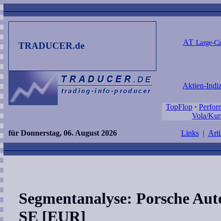
AT
Large-Ca
TRADUCER.de
Aktien-Indi
TopFlop
·
Perfor
Vola/Kur
für Donnerstag, 06. August 2026
Links
|
Arti
Segmentanalyse: Porsche Aut
SE [EUR]