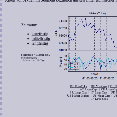
Anteil von Aktien im Segment bezüglich ausgewählter technischer I
Zeitraum:
kurzfristig
mittelfristig
langfristig
Skalenticks = Montag bzw.
Monatsbeginn;
1 Monat = ca. 20 Tage
DE
|
DE
|
DE
Blue-Chips
Mid-Caps
T
AT
|
CH
Large-Caps
Large-Ca
FR
|
IT
|
UK
Large-Caps
Large-Caps
L
US
|
US
|
U
Market-Leaders
Mega-Caps
JP
Large-Caps