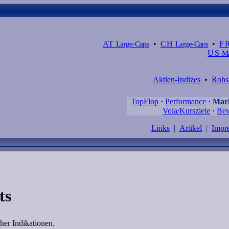
AT
Large-Caps
•
CH
Large-Caps
•
F
US
Ma
Aktien-Indizes
•
Rohs
TopFlop
·
Performance
·
Mark
Vola/Kursziele
·
Bew
Links
|
Artikel
|
Impr
ts
her Indikationen.