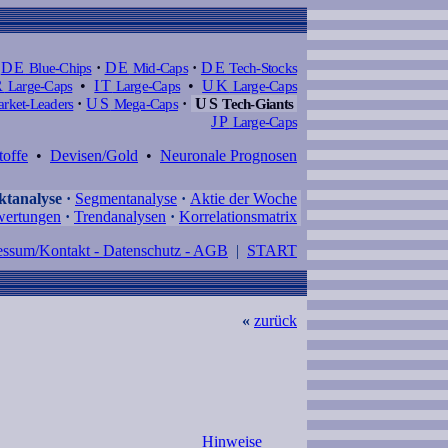
DE
Blue-Chips
·
DE
Mid-Caps
·
DE
Tech-Stocks
R
Large-Caps
•
IT
Large-Caps
•
UK
Large-Caps
rket-Leaders
·
US
Mega-Caps
·
US
Tech-Giants
JP
Large-Caps
toffe
•
Devisen/Gold
•
Neuronale Prognosen
tanalyse
·
Segmentanalyse
·
Aktie der Woche
ertungen
·
Trendanalysen
·
Korrelationsmatrix
essum/Kontakt - Datenschutz - AGB
|
START
«
zurück
Hinweise