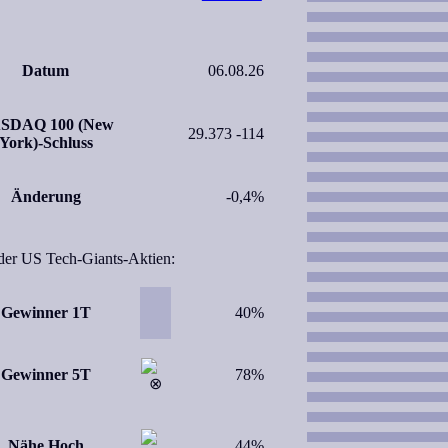
Datum
06.08.26
SDAQ 100 (New
29.373 -114
York)-Schluss
Änderung
-0,4%
 der US Tech-Giants-Aktien:
Gewinner 1T
40%
Gewinner 5T
78%
Nähe Hoch
44%