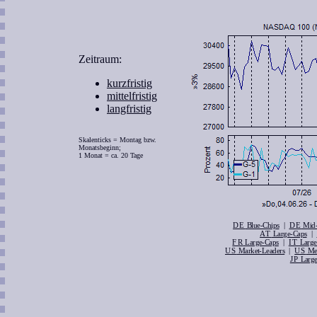
Zeitraum:
kurzfristig
mittelfristig
langfristig
Skalenticks = Montag bzw.
Monatsbeginn;
1 Monat = ca. 20 Tage
DE
|
DE
Blue-Chips
Mid-
AT
|
Large-Caps
FR
|
IT
Large-Caps
Large
US
|
US
Market-Leaders
Me
JP
Large