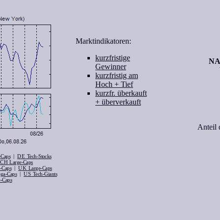
Marktindikatoren:
kurzfristige
NA
Gewinner
kurzfristig am
Hoch + Tief
kurzfr. überkauft
+ überverkauft
Anteil
|
DE
Caps
Tech-Stocks
CH
Large-Caps
|
UK
-Caps
Large-Caps
|
US
ga-Caps
Tech-Giants
-Caps