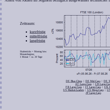
Anteil von Aktien im Segment bezüglich ausgewählter technischer I
Zeitraum:
kurzfristig
mittelfristig
langfristig
Skalenticks = Montag bzw.
Monatsbeginn;
1 Monat = ca. 20 Tage
DE
|
DE
|
DE
Blue-Chips
Mid-Caps
T
AT
|
CH
Large-Caps
Large-Ca
FR
|
IT
|
UK
Large-Caps
Large-Caps
L
US
|
US
|
U
Market-Leaders
Mega-Caps
JP
Large-Caps