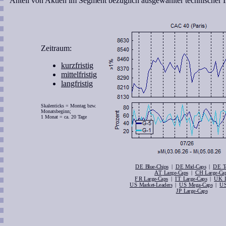
Anteil von Aktien im Segment bezüglich ausgewählter technischer I
Zeitraum:
kurzfristig
mittelfristig
langfristig
Skalenticks = Montag bzw.
Monatsbeginn;
1 Monat = ca. 20 Tage
DE
|
DE
|
DE
Blue-Chips
Mid-Caps
T
AT
|
CH
Large-Caps
Large-Ca
FR
|
IT
|
UK
Large-Caps
Large-Caps
L
US
|
US
|
U
Market-Leaders
Mega-Caps
JP
Large-Caps