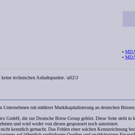
•
MDAX
•
MDAX
 keine technischen Anhaltspunkte. \a02\3
 Unternehmen mit mittlerer Marktkapitalisierung an deutschen Börse
bH, die zur Deutsche Börse Group gehört. Diese Seite steht in k
hmen und wird weder von diesen gesponsert noch autorisiert.
icht kenntlich gemacht. Das Fehlen einer solchen Kennzeichnung bedeut
asieren auf öffentlich verfügbaren Quellen und unabhängigen Finanzda