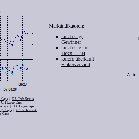
Marktindikatoren:
kurzfristige
Gewinner
kurzfristig am
Hoch + Tief
kurzfr. überkauft
+ überverkauft
Antei
|
DE
-Caps
Tech-Stocks
|
CH
Large-Caps
|
UK
e-Caps
Large-Caps
|
US
ga-Caps
Tech-Giants
e-Caps