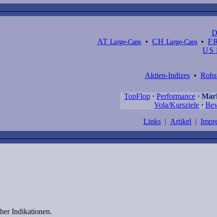
AT
Large-Caps
•
CH
Large-Caps
•
F
US
Aktien-Indizes
•
Rohs
TopFlop
·
Performance
·
Mark
Vola/Kursziele
·
Bew
Links
|
Artikel
|
Impr
her Indikationen.