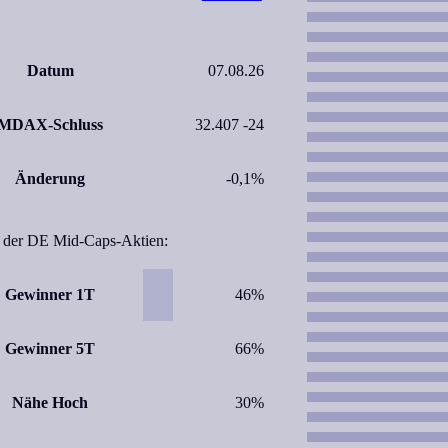
Datum
07.08.26
MDAX-Schluss
32.407 -24
Änderung
-0,1%
l der DE Mid-Caps-Aktien:
Gewinner 1T
46%
Gewinner 5T
66%
Nähe Hoch
30%