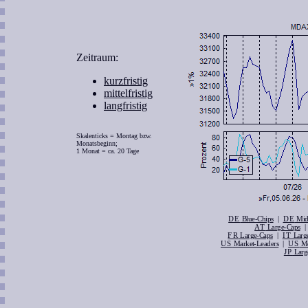
Zeitraum:
kurzfristig
mittelfristig
langfristig
Skalenticks = Montag bzw.
Monatsbeginn;
1 Monat = ca. 20 Tage
DE
|
DE
Blue-Chips
Mid
AT
Large-Caps
FR
|
IT
Large-Caps
Larg
US
|
US
Market-Leaders
Me
JP
Larg