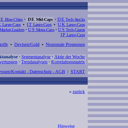
DE
Blue-Chips
·
DE
Mid-Caps
·
DE
Tech-Stocks
R
Large-Caps
•
IT
Large-Caps
•
UK
Large-Caps
Market-Leaders
·
US
Mega-Caps
·
US
Tech-Giants
JP
Large-Caps
toffe
•
Devisen/Gold
•
Neuronale Prognosen
tanalyse
·
Segmentanalyse
·
Aktie der Woche
ertungen
·
Trendanalysen
·
Korrelationsmatrix
essum/Kontakt - Datenschutz - AGB
|
START
«
zurück
Hinweise