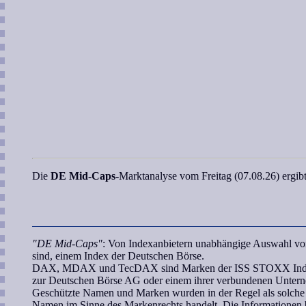
Die
DE Mid-Caps
-Marktanalyse
vom Freitag (07.08.26) ergibt
"DE Mid-Caps"
: Von Indexanbietern unabhängige Auswahl von
sind, einem Index der Deutschen Börse.
DAX, MDAX und TecDAX sind Marken der ISS STOXX Index Gm
zur Deutschen Börse AG oder einem ihrer verbundenen Unterne
Geschützte Namen und Marken wurden in der Regel als solche n
Namen im Sinne des Markenrechts handelt. Die Informationen b