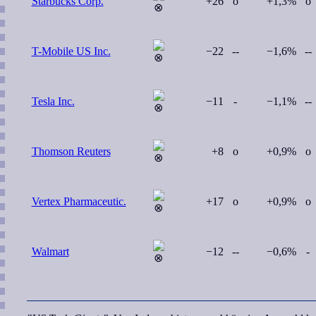
Starbucks Corp.
+26
o
+1,3%
o
T-Mobile US Inc.
−22
--
−1,6%
--
Tesla Inc.
−11
-
−1,1%
--
Thomson Reuters
+8
o
+0,9%
o
Vertex Pharmaceutic.
+17
o
+0,9%
o
Walmart
−12
--
−0,6%
-