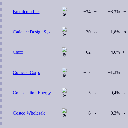
Broadcom Inc.
+34
+
+3,3%
+
Cadence Design Syst.
+20
o
+1,8%
o
Cisco
+62
++
+4,6%
++
Comcast Corp.
−17
--
−1,3%
--
Constellation Energy
−5
-
−0,4%
-
Costco Wholesale
−6
-
−0,3%
-