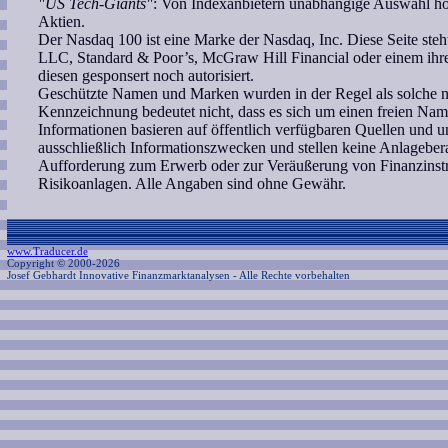
"US Tech-Giants"
: Von Indexanbietern unabhängige Auswahl hoc
Aktien.
Der Nasdaq 100 ist eine Marke der Nasdaq, Inc. Diese Seite ste
LLC, Standard & Poor’s, McGraw Hill Financial oder einem ih
diesen gesponsert noch autorisiert.
Geschützte Namen und Marken wurden in der Regel als solche ni
Kennzeichnung bedeutet nicht, dass es sich um einen freien Nam
Informationen basieren auf öffentlich verfügbaren Quellen und 
ausschließlich Informationszwecken und stellen keine Anlagebe
Aufforderung zum Erwerb oder zur Veräußerung von Finanzinstr
Risikoanlagen. Alle Angaben sind ohne Gewähr.
www.Traducer.de
Copyright © 2000-2026
Josef Gebhardt Innovative Finanzmarktanalysen
- Alle Rechte vorbehalten