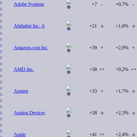
Adobe Systems
+7
-
+0,7%
-
Alphabet Inc. A
+21
o
+1,6%
o
Amazon.com Inc.
+39
+
+2,9%
+
AMD Inc.
+58
++
+9,2%
++
Amgen
+33
+
+1,7%
o
Analog Devices
+28
o
+2,3%
o
Apple
+41
++
+2,4%
o