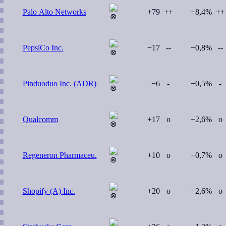
Palo Alto Networks
+79
++
+8,4%
++
PepsiCo Inc.
−17
--
−0,8%
--
Pinduoduo Inc. (ADR)
−6
-
−0,5%
-
Qualcomm
+17
o
+2,6%
o
Regeneron Pharmaceu.
+10
o
+0,7%
o
Shopify (A) Inc.
+20
o
+2,6%
o