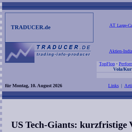
AT
Large-Ca
TRADUCER.de
Aktien-Indi
TopFlop
·
Perfor
Vola/Kurs
für Montag, 10. August 2026
Links
|
Arti
US Tech-Giants: kurzfristige 