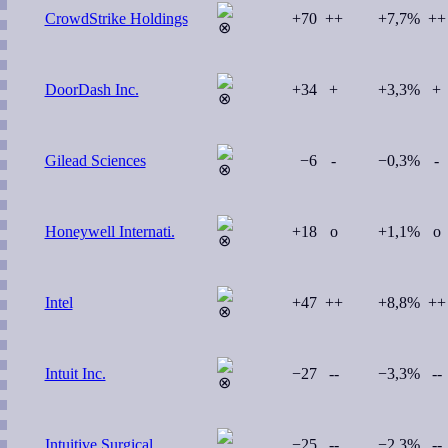
CrowdStrike Holdings
+70
++
+7,7%
++
DoorDash Inc.
+34
+
+3,3%
+
Gilead Sciences
−6
-
−0,3%
-
Honeywell Internati.
+18
o
+1,1%
o
Intel
+47
++
+8,8%
++
Intuit Inc.
−27
--
−3,3%
--
Intuitive Surgical
−25
--
−2,3%
--