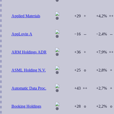
Applied Materials
+29
+
+4,2%
++
AppLovin A
−16
--
−2,4%
--
ARM Holdings ADR
+36
+
+7,9%
++
ASML Holding N.V.
+25
o
+2,8%
+
Automatic Data Proc.
+43
++
+2,7%
+
Booking Holdings
+28
o
+2,2%
o