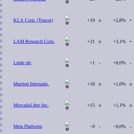
KLA Corp. (Tencor)
+19
o
+2,8%
+
LAM Research Corp.
+21
o
+3,1%
+
Linde plc
+1
-
+0,0%
-
Marriott Internatio.
+18
o
+1,0%
o
MercadoLibre Inc.
+15
o
+1,1%
o
Meta Platforms
−0
-
−0,0%
-