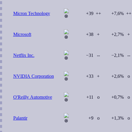
Micron Technology
+39
++
+7,6%
++
Microsoft
+38
+
+2,7%
+
Netflix Inc.
−31
--
−2,1%
--
NVIDIA Corporation
+33
+
+2,6%
o
O'Reilly Automotive
+11
o
+0,7%
o
Palantir
+9
o
+1,3%
o