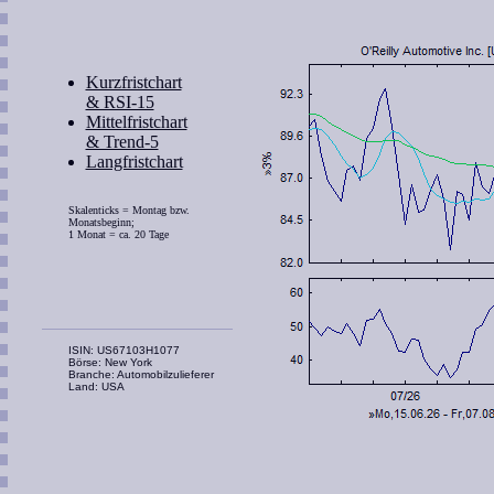
Kurzfristchart
& RSI-15
Mittelfristchart
& Trend-5
Langfristchart
Skalenticks = Montag bzw.
Monatsbeginn;
1 Monat = ca. 20 Tage
ISIN: US67103H1077
Börse: New York
Branche: Automobilzulieferer
Land: USA