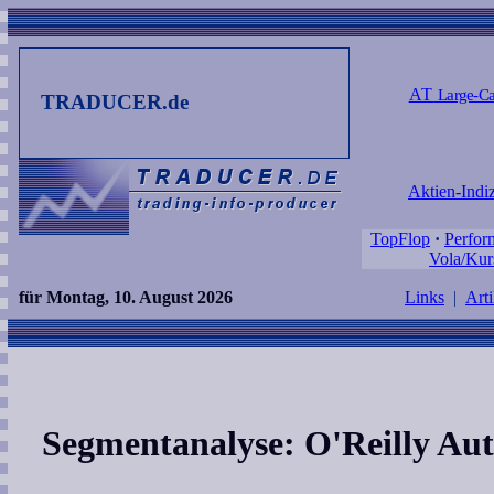
AT
Large-Ca
TRADUCER.de
Aktien-Indi
TopFlop
·
Perfor
Vola/Kur
für Montag, 10. August 2026
Links
|
Arti
Segmentanalyse: O'Reilly Aut