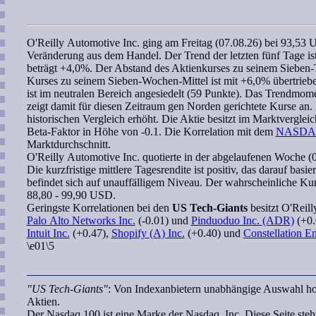
O'Reilly Automotive Inc.
ging am Freitag (07.08.26) bei 93,53
Veränderung aus dem Handel. Der Trend der letzten fünf Tage ist
beträgt +4,0%. Der Abstand des Aktienkurses zu seinem Sieben-T
Kurses zu seinem
Sieben-Wochen
-Mittel ist mit +6,0% übertrieb
ist im neutralen Bereich angesiedelt (59 Punkte). Das
Trendmom
zeigt damit für diesen Zeitraum gen Norden gerichtete Kurse an. 
historischen Vergleich erhöht. Die Aktie besitzt im Marktverglei
Beta-Faktor
in Höhe von -0.1. Die
Korrelation
mit dem
NASDAQ
Marktdurchschnitt.
O'Reilly Automotive Inc.
quotierte in der abgelaufenen Woche (0
Die kurzfristige mittlere Tagesrendite ist positiv, das darauf basi
befindet sich auf unauffälligem Niveau. Der
wahrscheinliche Kur
88,80 - 99,90 USD.
Geringste
Korrelationen
bei den
US Tech-Giants
besitzt
O'Reill
Palo Alto Networks Inc.
(-0.01) und
Pinduoduo Inc. (ADR)
(+0.
Intuit Inc.
(+0.47),
Shopify (A) Inc.
(+0.40) und
Constellation E
\e01\5
"US Tech-Giants"
: Von Indexanbietern unabhängige Auswahl hoc
Aktien.
Der Nasdaq 100 ist eine Marke der Nasdaq, Inc. Diese Seite ste