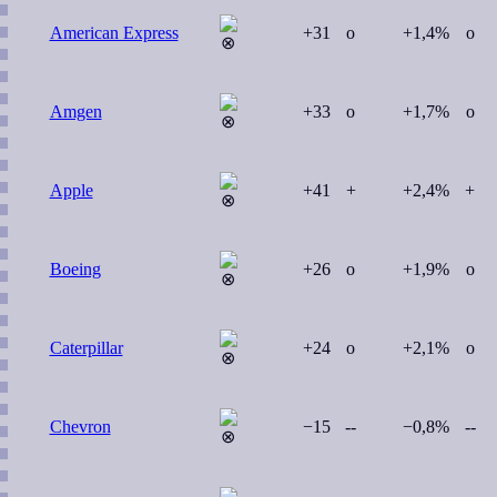
American Express
+31
o
+1,4%
o
Amgen
+33
o
+1,7%
o
Apple
+41
+
+2,4%
+
Boeing
+26
o
+1,9%
o
Caterpillar
+24
o
+2,1%
o
Chevron
−15
--
−0,8%
--