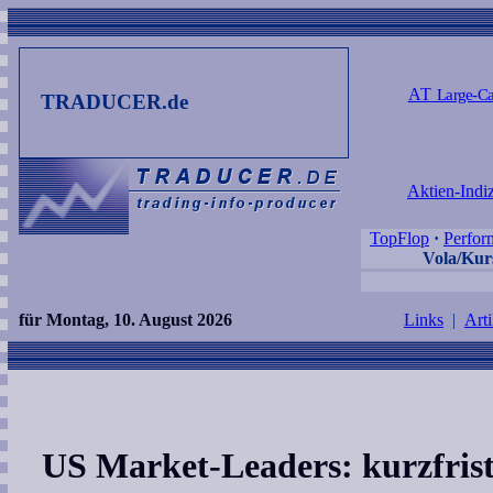
AT
Large-Ca
TRADUCER.de
Aktien-Indi
TopFlop
·
Perfor
Vola/Kurs
für Montag, 10. August 2026
Links
|
Arti
US Market-Leaders: kurzfristi