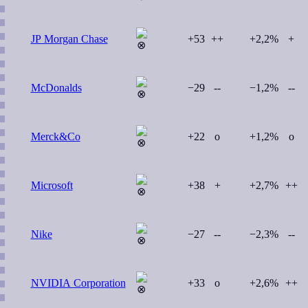
JP Morgan Chase
+53
++
+2,2%
+
McDonalds
−29
--
−1,2%
--
Merck&Co
+22
o
+1,2%
o
Microsoft
+38
+
+2,7%
++
Nike
−27
--
−2,3%
--
NVIDIA Corporation
+33
o
+2,6%
++