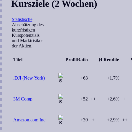
Kursziele (2 Wochen)
Statistische
Abschätzung des
kurzfristigen
Kurspotenzials
und Marktrisikos
der Aktien.
Titel
ProfitRatio
Ø Rendite
.DJI (New York)
+63
+1,7%
3M Comp.
+52
++
+2,6%
+
Amazon.com Inc.
+39
+
+2,9%
++