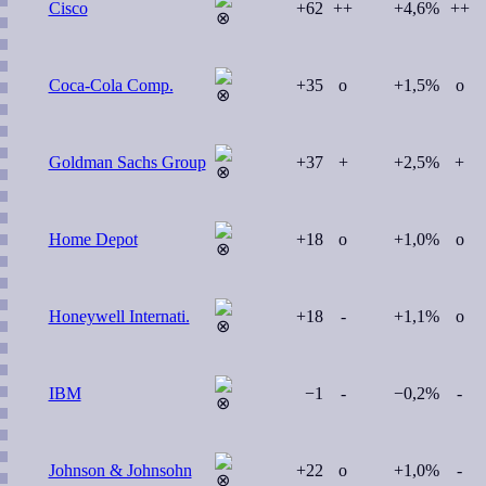
Cisco
+62
++
+4,6%
++
Coca-Cola Comp.
+35
o
+1,5%
o
Goldman Sachs Group
+37
+
+2,5%
+
Home Depot
+18
o
+1,0%
o
Honeywell Internati.
+18
-
+1,1%
o
IBM
−1
-
−0,2%
-
Johnson & Johnsohn
+22
o
+1,0%
-