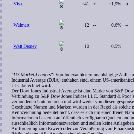
Visa
+41
+
+1,9%
o
Walmart
−12
--
−0,6%
--
Walt Disney
+10
-
+0,5%
-
"US Market-Leaders"
: Von Indexanbietern unabhängige Auflis
Industrial Average (DJIA) enthalten sind, einem US-amerikanis
LLC berechnet wird.
Der Dow Jones Industrial Average ist eine Marke von S&P Dow J
Verbindung zu S&P Dow Jones Indices LLC, Standard & Poor’s,
verbundenen Unternehmen und wird weder von diesen gesponsert 
Geschützte Namen und Marken wurden in der Regel als solche ni
Kennzeichnung bedeutet nicht, dass es sich um einen freien Nam
Informationen basieren auf öffentlich verfügbaren Quellen und 
ausschließlich Informationszwecken und stellen keine Anlagebe
Aufforderung zum Erwerb oder zur Veräußerung von Finanzinstr
Risikoanlagen. Alle Angaben sind ohne Gewähr.