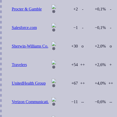
Procter & Gamble
+2
-
+0,1%
-
Salesforce.com
−1
-
−0,1%
-
Sherwin-Williams Co.
+30
o
+2,0%
o
Travelers
+54
++
+2,6%
+
UnitedHealth Group
+67
++
+4,0%
++
Verizon Communicati.
−11
--
−0,6%
--