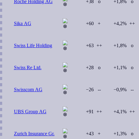
Roche Holding AG
+38
o
+1,8%
o
Sika AG
+60
+
+4,2%
++
Swiss Life Holding
+63
++
+1,8%
o
Swiss Re Ltd.
+28
o
+1,1%
o
Swisscom AG
−26
--
−0,9%
--
UBS Group AG
+91
++
+4,1%
++
Zurich Insurance Gr.
+43
+
+1,3%
o