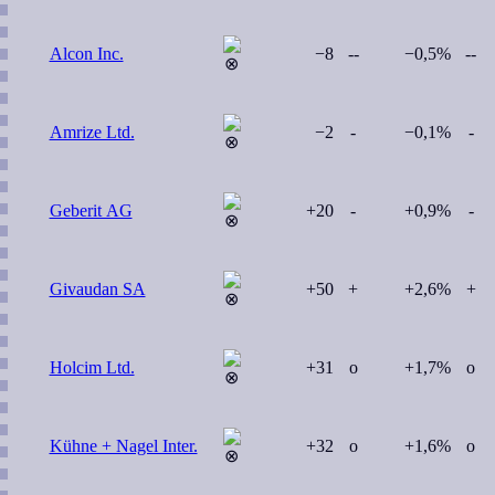
Alcon Inc.
−8
--
−0,5%
--
Amrize Ltd.
−2
-
−0,1%
-
Geberit AG
+20
-
+0,9%
-
Givaudan SA
+50
+
+2,6%
+
Holcim Ltd.
+31
o
+1,7%
o
Kühne + Nagel Inter.
+32
o
+1,6%
o