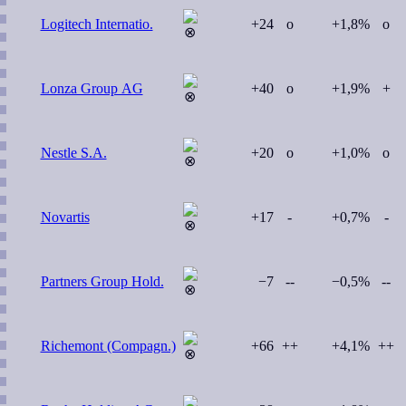
Logitech Internatio.
+24
o
+1,8%
o
Lonza Group AG
+40
o
+1,9%
+
Nestle S.A.
+20
o
+1,0%
o
Novartis
+17
-
+0,7%
-
Partners Group Hold.
−7
--
−0,5%
--
Richemont (Compagn.)
+66
++
+4,1%
++