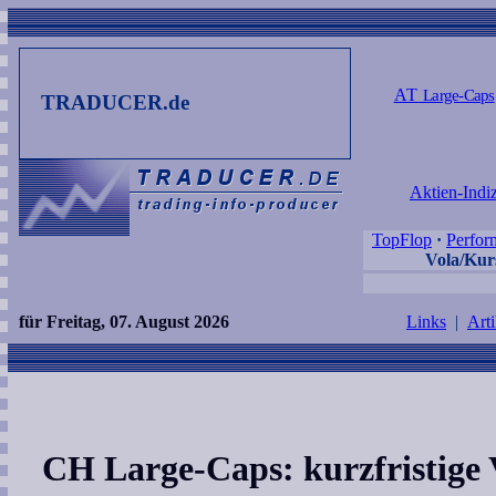
AT
Large-Caps
TRADUCER.de
Aktien-Indi
TopFlop
·
Perfor
Vola/Kurs
für Freitag, 07. August 2026
Links
|
Arti
CH Large-Caps: kurzfristige V