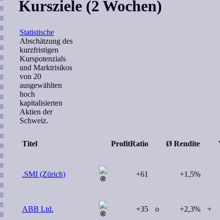
Kursziele (2 Wochen)
Statistische
Abschätzung des
kurzfristigen
Kurspotenzials
und Marktrisikos
von 20
ausgewählten
hoch
kapitalisierten
Aktien der
Schweiz.
Titel
ProfitRatio
Ø Rendite
.SMI (Zürich)
+61
+1,5%
ABB Ltd.
+35
o
+2,3%
+