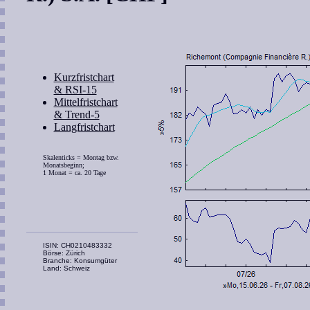
Kurzfristchart
& RSI-15
Mittelfristchart
& Trend-5
Langfristchart
Skalenticks = Montag bzw.
Monatsbeginn;
1 Monat = ca. 20 Tage
ISIN: CH0210483332
Börse: Zürich
Branche: Konsumgüter
Land: Schweiz