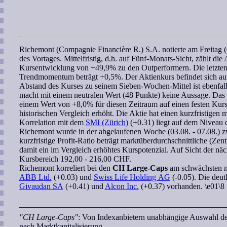
Richemont (Compagnie Financière R.) S.A.
notierte am Freitag
des Vortages. Mittelfristig, d.h. auf Fünf-Monats-Sicht, zählt die
Kursentwicklung von +49,9% zu den Outperformern. Die letzten f
Trendmomentum
beträgt +0,5%. Der Aktienkurs befindet sich a
Abstand des Kurses zu seinem
Sieben-Wochen
-Mittel ist ebenfa
macht mit einem neutralen Wert (48 Punkte) keine Aussage. Das
einem Wert von +8,0% für diesen Zeitraum auf einen festen Kurstr
historischen Vergleich erhöht. Die Aktie hat einen kurzfristigen
Korrelation
mit dem
SMI (Zürich)
(+0.31) liegt auf dem Niveau 
Richemont
wurde in der abgelaufenen Woche (03.08. - 07.08.) 
kurzfristige
Profit-Ratio
beträgt marktüberdurchschnittliche (Zentr
damit ein im Vergleich erhöhtes Kurspotenzial. Auf Sicht der nä
Kursbereich
192,00 - 216,00 CHF.
Richemont
korreliert
bei den
CH Large-Caps
am schwächsten 
ABB Ltd.
(+0.03) und
Swiss Life Holding AG
(-0.05). Die deut
Givaudan SA
(+0.41) und
Alcon Inc.
(+0.37) vorhanden. \e01\8
"CH Large-Caps"
: Von Indexanbietern unabhängige Auswahl de
nach Marktkapitalisierung.