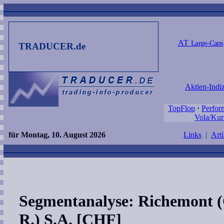
AT
Large-Caps
TRADUCER.de
Aktien-Indi
TopFlop
·
Perfor
Vola/Kur
für Montag, 10. August 2026
Links
|
Arti
Segmentanalyse: Richemont 
R.) S.A. [CHF]