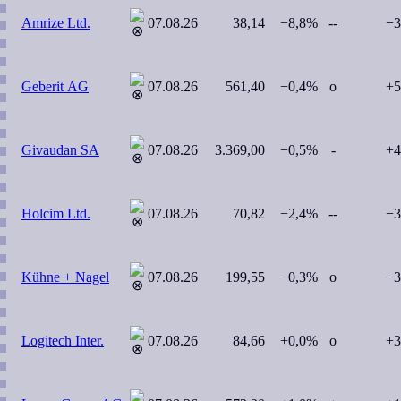
Amrize Ltd.
07.08.26
38,14
−8,8%
--
−3
Geberit AG
07.08.26
561,40
−0,4%
o
+5
Givaudan SA
07.08.26
3.369,00
−0,5%
-
+4
Holcim Ltd.
07.08.26
70,82
−2,4%
--
−3
Kühne + Nagel
07.08.26
199,55
−0,3%
o
−3
Logitech Inter.
07.08.26
84,66
+0,0%
o
+3