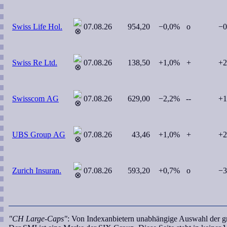
Swiss Life Hol.
07.08.26
954,20
−0,0%
o
−0
Swiss Re Ltd.
07.08.26
138,50
+1,0%
+
+2
Swisscom AG
07.08.26
629,00
−2,2%
--
+1
UBS Group AG
07.08.26
43,46
+1,0%
+
+2
Zurich Insuran.
07.08.26
593,20
+0,7%
o
−3
"CH Large-Caps"
: Von Indexanbietern unabhängige Auswahl der g