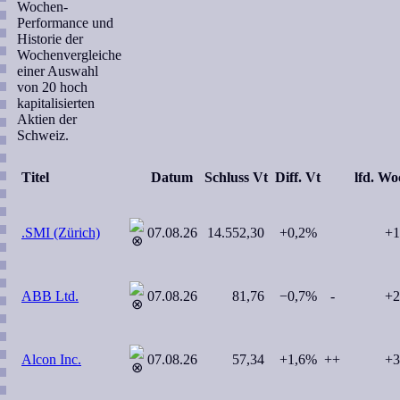
Wochen-
Performance und
Historie der
Wochenvergleiche
einer Auswahl
von 20 hoch
kapitalisierten
Aktien der
Schweiz.
Titel
Datum
Schluss Vt
Diff. Vt
lfd. W
.SMI (Zürich)
07.08.26
14.552,30
+0,2%
+1
ABB Ltd.
07.08.26
81,76
−0,7%
-
+2
Alcon Inc.
07.08.26
57,34
+1,6%
++
+3