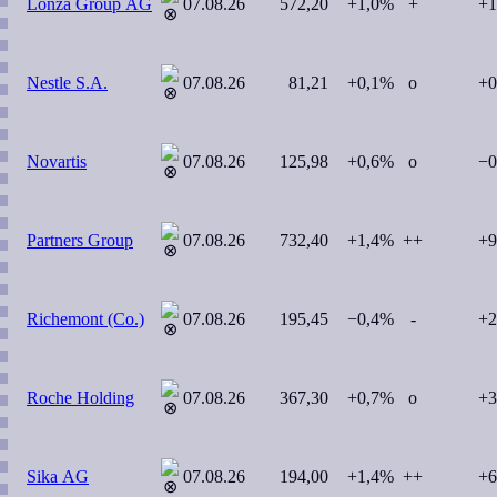
Lonza Group AG
07.08.26
572,20
+1,0%
+
+1
Nestle S.A.
07.08.26
81,21
+0,1%
o
+0
Novartis
07.08.26
125,98
+0,6%
o
−0
Partners Group
07.08.26
732,40
+1,4%
++
+9
Richemont (Co.)
07.08.26
195,45
−0,4%
-
+2
Roche Holding
07.08.26
367,30
+0,7%
o
+3
Sika AG
07.08.26
194,00
+1,4%
++
+6