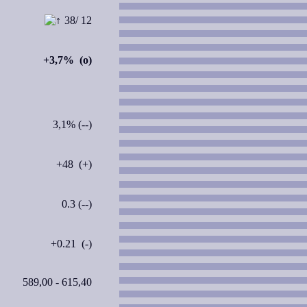
38/ 12
+3,7% (o)
3,1% (--)
+48 (+)
0.3 (--)
+0.21 (-)
589,00 - 615,40