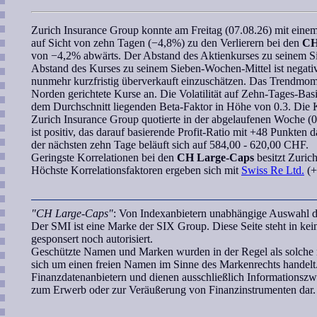
Zurich Insurance Group
konnte am Freitag (07.08.26) mit eine
auf Sicht von zehn Tagen (−4,8%) zu den Verlierern bei den
CH
von −4,2% abwärts. Der Abstand des Aktienkurses zu seinem Sieb
Abstand des Kurses zu seinem
Sieben-Wochen
-Mittel ist negat
nunmehr kurzfristig überverkauft einzuschätzen. Das
Trendmom
Norden gerichtete Kurse an. Die Volatilität auf Zehn-Tages-Basi
dem Durchschnitt liegenden
Beta-Faktor
in Höhe von 0.3. Die
Zurich Insurance Group
quotierte in der abgelaufenen Woche (03
ist positiv, das darauf basierende
Profit-Ratio
mit +48 Punkten da
der nächsten zehn Tage beläuft sich auf 584,00 - 620,00 CHF.
Geringste
Korrelationen
bei den
CH Large-Caps
besitzt
Zuric
Höchste Korrelationsfaktoren ergeben sich mit
Swiss Re Ltd.
(+
"CH Large-Caps"
: Von Indexanbietern unabhängige Auswahl d
Der SMI ist eine Marke der SIX Group. Diese Seite steht in k
gesponsert noch autorisiert.
Geschützte Namen und Marken wurden in der Regel als solche n
sich um einen freien Namen im Sinne des Markenrechts handelt.
Finanzdatenanbietern und dienen ausschließlich Informationsz
zum Erwerb oder zur Veräußerung von Finanzinstrumenten dar.