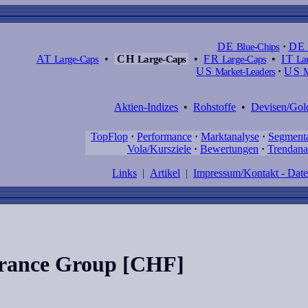
DE
Blue-Chips
·
DE
AT
Large-Caps
•
CH
Large-Caps
•
FR
Large-Caps
•
IT
Lar
US
Market-Leaders
·
US
M
Aktien-Indizes
•
Rohstoffe
•
Devisen/Gol
TopFlop
·
Performance
·
Marktanalyse
·
Segment
Vola/Kursziele
·
Bewertungen
·
Trendana
Links
|
Artikel
|
Impressum/Kontakt - Dat
urance Group [CHF]