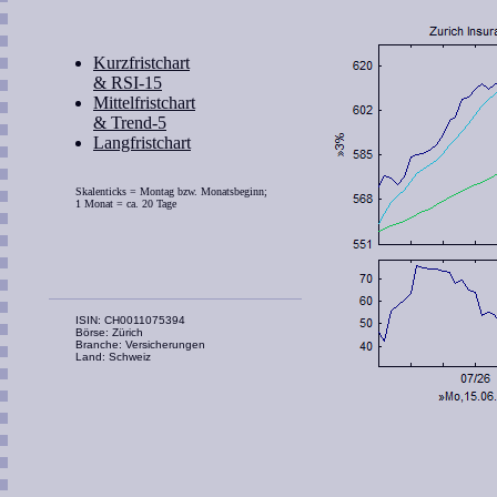
Kurzfristchart
& RSI-15
Mittelfristchart
& Trend-5
Langfristchart
Skalenticks = Montag bzw. Monatsbeginn;
1 Monat = ca. 20 Tage
ISIN: CH0011075394
Börse: Zürich
Branche: Versicherungen
Land: Schweiz