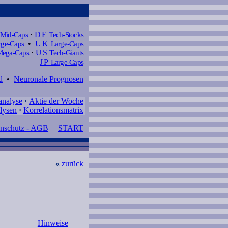
Mid-Caps
·
DE
Tech-Stocks
ge-Caps
•
UK
Large-Caps
ega-Caps
·
US
Tech-Giants
JP
Large-Caps
d
•
Neuronale Prognosen
analyse
·
Aktie der Woche
lysen
·
Korrelationsmatrix
enschutz - AGB
|
START
«
zurück
Hinweise