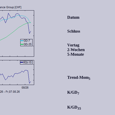
Datum
Schluss
Vortag
2-Wochen
5-Monate
Trend-Mom
5
K/GD
7
K/GD
35