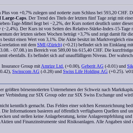
m Plus von +0,7% zulegen und notierte zum Schluss bei 593,20 CHF. Da
 Large-Caps
. Der Trend des Titels der letzten fünf Tage zeigt mit ei
en-Tage-Mittel liegt bei −2,2%, der Kurs notiert deutlich unter diese
iv (−2,4%). Der Kurs ist von Seiten des
Relative-Stärke-Index-15-Tage
m
entum
der letzten
sieben Wochen
beträgt +3,7% und zeigt damit für di
s besitzt einen Wert von 3,1%. Die Aktie besitzt im Marktvergleich eine
Korrelation
mit dem
SMI (Zürich)
(+0.21) befindet sich im Einklang mi
.08. - 07.08.) im Bereich von 589,00 bis 615,40 CHF. Die kurzfristige
mit ebenfalls. Es befindet sich auf unauffälligem Niveau. Der
wahrsch
h Insurance Group
mit
Amrize Ltd.
(+0.00),
Geberit AG
(-0.01) und
Si
0.42),
Swisscom AG
(-0.28) und
Swiss Life Holding AG
(+0.25). \e01
er größten börsennotierten Unternehmen der Schweiz nach Marktkapita
einer Verbindung zur SIX Group oder zur SIX Swiss Exchange und wird
icht kenntlich gemacht. Das Fehlen einer solchen Kennzeichnung bedeu
 Die Informationen basieren auf öffentlich verfügbaren Quellen und 
wecken und stellen keine Anlageberatung, keine Anlageempfehlung und
 Aktien und Finanzinstrumente sind Risikoanlagen. Alle Angaben sind