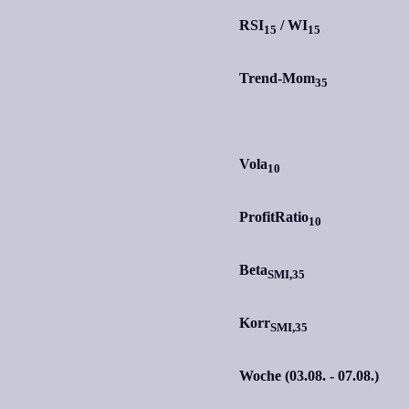
RSI
/
WI
15
15
Trend-Mom
35
Vola
10
ProfitRatio
10
Beta
SMI,35
Korr
SMI,35
Woche (03.08. - 07.08.)