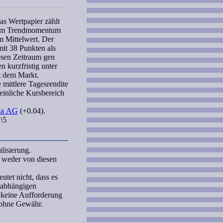
s Wertpapier zählt
nem
Trendmomentum
m Mittelwert. Der
it 38 Punkten als
esen Zeitraum gen
n kurzfristig unter
t dem Markt.
 mittlere Tagesrendite
einliche Kursbereich
ka AG
(+0.04).
\5
lisierung.
 weder von diesen
tet nicht, dass es
unabhängigen
 keine Aufforderung
 ohne Gewähr.