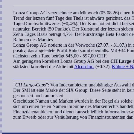
Lonza Group AG
verzeichnete am Mittwoch (05.08.26) einen
Trend der letzten fünf Tage des Titels ist abwärts gerichtet, das
Tage-Durchschnittwertes (−0,4%). Der Kurs notiert dicht bei s
neutralen Bereich (50 Punkte). Der Kurstrend der letzten
siebe
Zehn-Tages-Basis beträgt 4,7%. Der kurzfristige
Beta-Faktor
der
Rahmen des Marktes.
Lonza Group AG
notierte in der Vorwoche (27.07. - 31.07.) in
positiv, das abgeleitete
Profit-Ratio
somit ebenfalls. Mit +34 Pun
nächsten zehn Tage beträgt 545,00 - 597,00 CHF.
Am geringsten
korreliert
Lonza Group AG
bei den
CH Large-
stärksten korreliert die Aktie mit
Alcon Inc.
(+0.32),
Kühne + Na
"CH Large-Caps"
: Von Indexanbietern unabhängige Auswahl d
Der SMI ist eine Marke der SIX Group. Diese Seite steht in k
gesponsert noch autorisiert.
Geschützte Namen und Marken wurden in der Regel als solche n
sich um einen freien Namen im Sinne des Markenrechts handelt.
Finanzdatenanbietern und dienen ausschließlich Informationsz
zum Erwerb oder zur Veräußerung von Finanzinstrumenten dar.