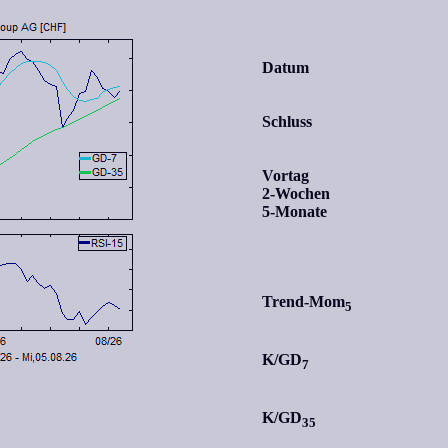
Datum
Schluss
Vortag
2-Wochen
5-Monate
Trend-Mom
5
K/GD
7
K/GD
35