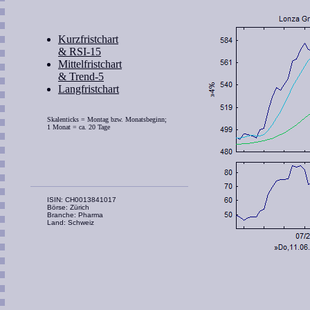
Kurzfristchart
& RSI-15
Mittelfristchart
& Trend-5
Langfristchart
Skalenticks = Montag bzw. Monatsbeginn;
1 Monat = ca. 20 Tage
ISIN: CH0013841017
Börse: Zürich
Branche: Pharma
Land: Schweiz