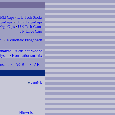
Mid-Caps
·
DE
Tech-Stocks
ge-Caps
•
UK
Large-Caps
ega-Caps
·
US
Tech-Giants
JP
Large-Caps
d
•
Neuronale Prognosen
analyse
·
Aktie der Woche
lysen
·
Korrelationsmatrix
enschutz - AGB
|
START
«
zurück
Hinweise