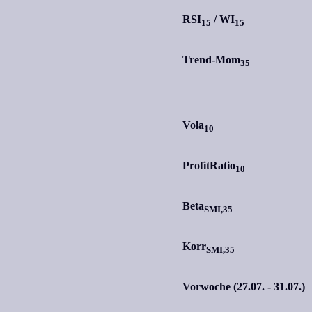
RSI
/
WI
15
15
Trend-Mom
35
Vola
10
ProfitRatio
10
Beta
SMI,35
Korr
SMI,35
Vorwoche (27.07. - 31.07.)