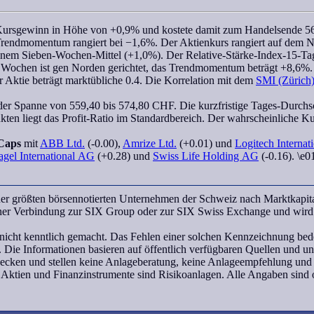
 Kursgewinn in Höhe von +0,9% und kostete damit zum Handelsende 
Trendmomentum
rangiert bei −1,6%. Der Aktienkurs rangiert auf dem N
einem
Sieben-Wochen
-Mittel (+1,0%). Der
Relative-Stärke-Index-15-Ta
n Wochen
ist gen Norden gerichtet, das
Trendmomentum
beträgt +8,6%. 
 Aktie beträgt marktübliche 0.4. Die
Korrelation
mit dem
SMI (Zürich
 der Spanne von 559,40 bis 574,80 CHF. Die kurzfristige Tages-Durchsch
kten liegt das Profit-Ratio im Standardbereich. Der
wahrscheinliche Ku
Caps
mit
ABB Ltd.
(-0.00),
Amrize Ltd.
(+0.01) und
Logitech Internat
gel International AG
(+0.28) und
Swiss Life Holding AG
(-0.16). \e0
er größten börsennotierten Unternehmen der Schweiz nach Marktkapita
einer Verbindung zur SIX Group oder zur SIX Swiss Exchange und wird
icht kenntlich gemacht. Das Fehlen einer solchen Kennzeichnung bedeu
 Die Informationen basieren auf öffentlich verfügbaren Quellen und 
wecken und stellen keine Anlageberatung, keine Anlageempfehlung und
 Aktien und Finanzinstrumente sind Risikoanlagen. Alle Angaben sind