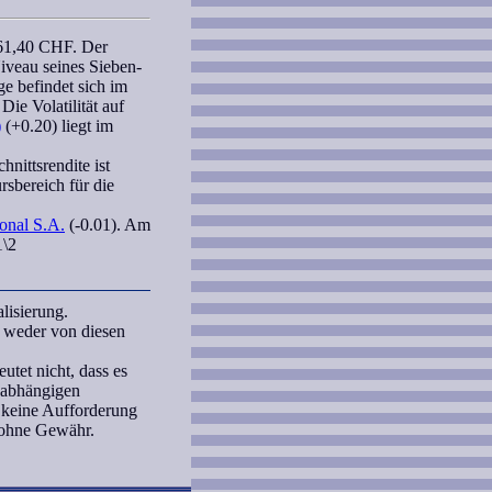
561,40 CHF. Der
iveau seines Sieben-
ge
befindet sich im
Die Volatilität auf
)
(+0.20) liegt im
nittsrendite ist
rsbereich
für die
ional S.A.
(-0.01). Am
1\2
lisierung.
 weder von diesen
tet nicht, dass es
unabhängigen
 keine Aufforderung
 ohne Gewähr.