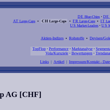
DE
Blue-Chips
·
DE
AT
Large-Caps
•
CH
Large-Caps
•
FR
Large-Caps
•
IT
Lar
US
Market-Leaders
·
US
M
Aktien-Indizes
•
Rohstoffe
•
Devisen/Gol
TopFlop
·
Performance
·
Marktanalyse
·
Segment
Vola/Kursziele
·
Bewertungen
·
Trendana
Links
|
Artikel
|
Impressum/Kontakt - Dat
up AG [CHF]