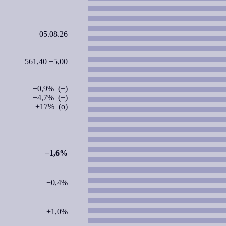
05.08.26
561,40 +5,00
+0,9% (+)
+4,7% (+)
+17% (o)
−1,6%
−0,4%
+1,0%