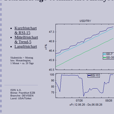
Kurzfristchart
& RSI-15
Mittelfristchart
& Trend-5
Langfristchart
Skalenticks = Montag
bzw. Monatsbeginn;
1 Monat = ca. 20 Tage
ISIN: k.A.
Börse: Frankfurt EZB
Branche: DEVISEN
Land: USA/Türkei