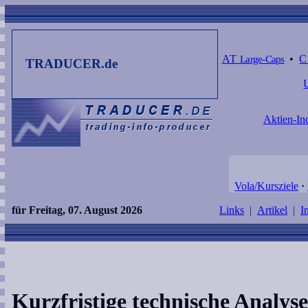
AT
Large-Caps
•
TRADUCER.de
Aktien-In
Vola/Kursziele
·
für Freitag, 07. August 2026
Links
|
Artikel
|
I
Kurzfristige technische Analy