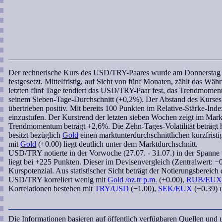
Der
rechnerische Kurs
des
USD/TRY
-Paares wurde am Donnerstag 
festgesetzt. Mittelfristig, auf Sicht von fünf Monaten, zählt das 
letzten fünf Tage tendiert das
USD/TRY
-Paar fest, das
Trendmomen
seinem Sieben-Tage-Durchschnitt (+0,2%). Der Abstand des Kurse
übertrieben positiv. Mit bereits 100 Punkten im
Relative-Stärke-Ind
einzustufen. Der Kurstrend der letzten
sieben Wochen
zeigt im Markt
Trendmomentum
beträgt +2,6%. Die Zehn-Tages-Volatilität beträgt
besitzt bezüglich
Gold
einen marktunterdurchschnittlichen kurzfrist
mit
Gold
(+0.00) liegt deutlich unter dem Marktdurchschnitt.
USD/TRY
notierte in der Vorwoche (27.07. - 31.07.) in der Spanne
liegt bei +225 Punkten. Dieser im Devisenvergleich (Zentralwert: −
Kurspotenzial. Aus statistischer Sicht beträgt der
Notierungsbereich
d
USD/TRY
korreliert
wenig mit
Gold /oz.tr p.m.
(+0.00),
RUB/EUX
Korrelationen bestehen mit
TRY/USD
(−1.00),
SEK/EUX
(+0.39)
Die Informationen basieren auf öffentlich verfügbaren Quellen und